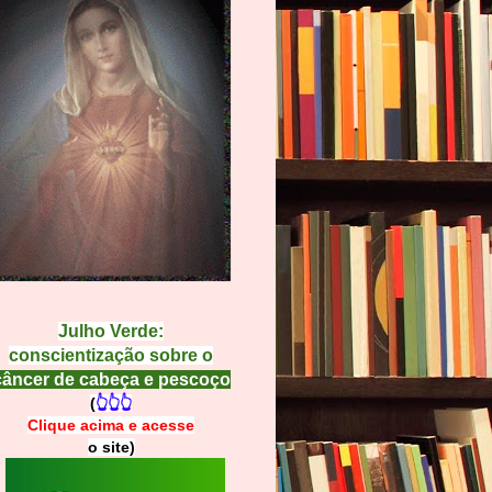
Julho Verde:
conscientização sobre o
câncer de cabeça e pescoço
(
👆👆👆
Clique acima e
a
cesse
o site)