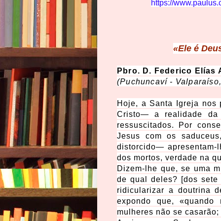
https://www.paulus.co
«Ele é Deu
Pbro. D. Federico Elía
(Puchuncaví - Valparaíso,
Hoje, a Santa Igreja no
Cristo— a realidade da
ressuscitados. Por cons
Jesus com os saduceus
distorcido— apresentam-l
dos mortos, verdade na qu
Dizem-lhe que, se uma mu
de qual deles? [dos sete 
ridicularizar a doutrina
expondo que, «quando 
mulheres não se casarão;