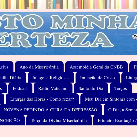
elus
Ano da Misericórdia
Assembléia Geral da CNBB
F
ilia Diária
Imagens Religiosas
Imitação de Cristo
Litur
s
Podcast
Rádio Vaticano
Santo do Dia
Terços
Liturgia das Horas - Como rezar?
Meu Dia em Sintonia com 
NOVENA PEDINDO A CURA DA DEPRESSÃO
O Dia, a Seman
ONCEIÇÃO
Terço da Divina MIsericórdia
Primeira Exortação 