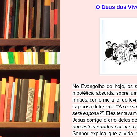
O Deus dos Viv
No Evangelho de hoje, os 
hipotética absurda sobre 
irmãos, conforme a lei do levi
capciosa deles era:
“Na ressu
será esposa?”
. Eles tentavam 
Jesus corrige o erro deles d
não estais errados por não 
Senhor explica que a vida 