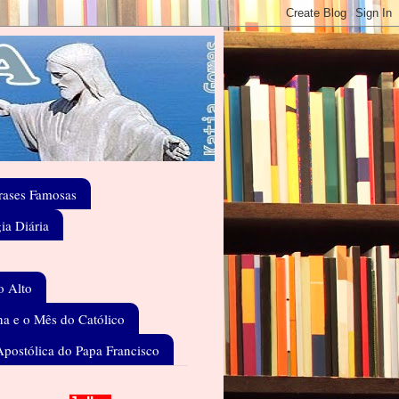
rases Famosas
gia Diária
o Alto
a e o Mês do Católico
Apostólica do Papa Francisco