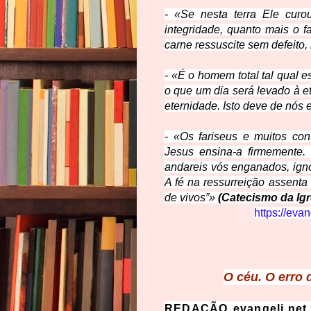
- «Se nesta terra Ele cur
integridade, quanto mais o 
carne ressuscite sem defeito,
- «É o homem total tal qual es
o que um dia será levado à 
eternidade. Isto deve de nó
- «Os fariseus e muitos co
Jesus ensina-a firmemente
andareis vós enganados, igno
A fé na ressurreição assent
de vivos”»
(Catecismo da Igre
https://eva
O céu. O erro 
REDAÇÃO evangeli.net 