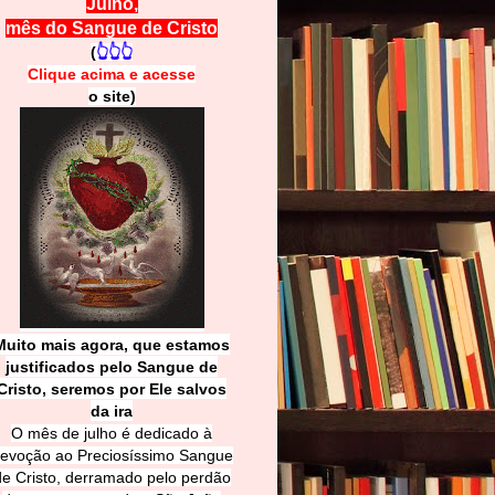
Julho,
mês do Sangue de Cristo
(
👆👆👆
Clique acima e
a
cesse
o site)
Muito mais agora, que estamos
justificados pelo Sangue de
Cri
sto, seremos por Ele salvos
da ira
O mês de julho é dedicado à
evoção ao Preciosíssimo Sangue
de Cristo, derramado pelo perdão