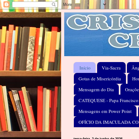
Início
Via-Sacra
Âng
Gotas de Misericórdia
Hom
Mensagem do Dia
Oraçõe
CATEQUESE - Papa Francisco
Mensagens em Power Point
OFÍCIO DA IMACULADA C
terça-feira, 2 de junho de 2026