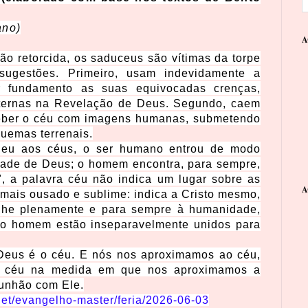
ano)
A
ão retorcida, os saduceus são vítimas da torpe
 sugestões. Primeiro, usam indevidamente a
ar fundamento as suas equivocadas crenças,
nternas na Revelação de Deus. Segundo, caem
ceber o céu com imagens humanas, submetendo
quemas terrenais.
eu aos céus, o ser humano entrou de modo
idade de Deus; o homem encontra, para sempre,
, a palavra céu não indica um lugar sobre as
A
o mais ousado e sublime: indica a Cristo mesmo,
lhe plenamente e para sempre à humanidade,
o homem estão inseparavelmente unidos para
eus é o céu. E nós nos aproximamos ao céu,
o céu na medida em que nos aproximamos a
unhão com Ele.
.net/evangelho-master/feria/2026-06-03