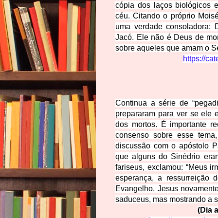
cópia dos laços biológicos
céu. Citando o próprio Mois
uma verdade consoladora: 
Jacó. Ele não é Deus de mor
sobre aqueles que amam o S
https://ca
Continua a série de “pegad
prepararam para ver se ele 
dos mortos. É importante r
consenso sobre esse tema,
discussão com o apóstolo P
que alguns do Sinédrio era
fariseus, exclamou: “Meus ir
esperança, a ressurreição 
Evangelho, Jesus novamente 
saduceus, mas mostrando a su
(Dia 