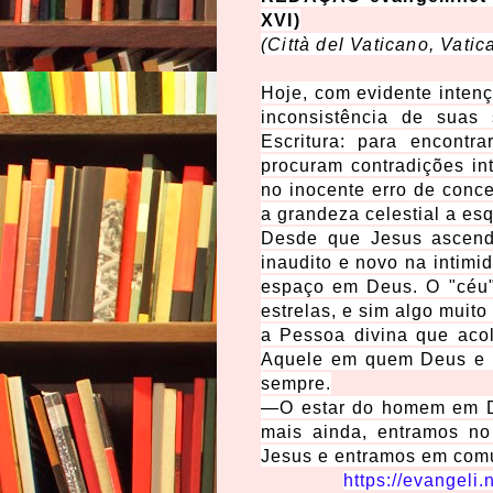
XVI)
(Città del Vaticano, Vatic
Hoje, com evidente intenç
inconsistência de suas
Escritura: para encontr
procuram contradições i
no inocente erro de con
a grandeza celestial a es
Desde que Jesus ascend
inaudito e novo na intim
espaço em Deus. O "céu"
estrelas, e sim algo muit
a Pessoa divina que aco
Aquele em quem Deus e 
sempre.
—O estar do homem em D
mais ainda, entramos n
Jesus e entramos em com
https://evangeli