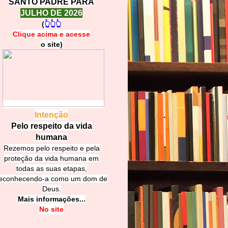
SANTO PADRE PARA
JULHO DE 2026
(
👆👆👆
Clique acima e
a
cesse
o site)
Intenção
Pelo respeito da vida
humana
Rezemos pelo respeito e pela
proteção da vida humana em
todas as suas etapas,
econhecendo-a como um dom de
Deus.
Mais informações...
No site