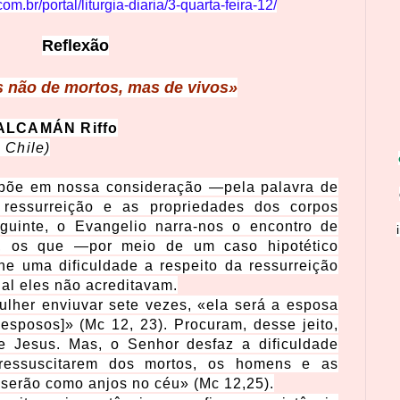
m.br/portal/liturgia-diaria/3-quarta-feira-12/
Reflexão
s não de mortos, mas de vivos»
s ALCAMÁN Riffo
 Chile)
s põe em nossa consideração —pela palavra de
 ressurreição e as propriedades dos corpos
eguinte, o Evangelio narra-nos o encontro de
, os que —por meio de um caso hipotético
he uma dificuldade a respeito da ressurreição
al eles não acreditavam.
lher enviuvar sete vezes, «ela será a esposa
esposos]» (Mc 12, 23). Procuram, desse jeito,
 de Jesus. Mas, o Senhor desfaz a dificuldade
ressuscitarem dos mortos, os homens e as
 serão como anjos no céu» (Mc 12,25).