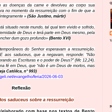
Q
ou as doenças da carne e devolveu ao corpo sua
fara no momento da ressurreição com o fim de que a
 integramente »
(São Justino, mártir)
tá situado neste mundo, tal qual tem vivido e sofrido,
eternidade de Deus e terá parte em Deus mesmo, pela
s encher dum gozo profundo»
(Bento XVI)
V
ntemporâneos do Senhor esperavam a ressurreição.
. E aos saduceus, que a negavam, responde: “Não
rando as Escrituras e o poder de Deus?” (Mc 12,24).
a na fé em Deus, que “não é um Deus de mortos, mas
ja Católica, n° 993)
ngeli.net/evangelho/feria/2026-06-03
Reflexão
dos saduceus sobre a ressurreição
P
(elaborado com base nos textos de Bento