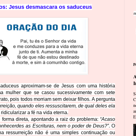
os: Jesus desmascara
os saduceus
m
P
A
I
saduceus aproximam-se de Jesus com uma história
uma mulher que se casou sucessivamente com sete
S
rato, pois todos morriam sem deixar filhos. A pergunta
C
n
rreição, quando eles ressuscitarem, de qual deles ela
a
ridicularizar a fé na vida eterna.
E
e forma direta, apontando a raiz do problema:
“Acaso
conhecerdes as Escrituras, nem o poder de Deus?”
. O
na ressurreição não é uma simples continuação ou