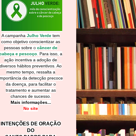
A campanha
Julho Verde
tem
como objetivo conscientizar as
pessoas sobre
o
câncer de
cabeça e pescoço
.
Para isso, a
ação incentiva a adoção de
diversos hábitos preventivos. Ao
mesmo tempo, ressalta a
importância da detecção precoce
da doença, para facilitar o
tratamento e aumentar as
chances de sucesso.
Mais informações...
No site
INTENÇÕES DE ORAÇÃO
DO