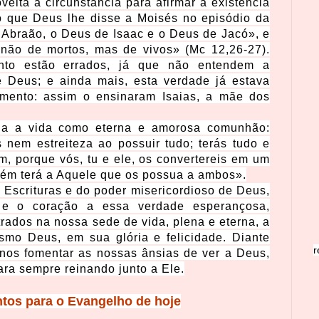
eita a circunstância para afirmar a existência
 o que Deus lhe disse a Moisés no episódio da
 Abraão, o Deus de Isaac e o Deus de Jacó», e
 não de mortos, mas de vivos» (Mc 12,26-27).
nto estão errados, já que não entendem a
e Deus; e ainda mais, esta verdade já estava
amento: assim o ensinaram Isaias, a mãe dos
via a vida como eterna e amorosa comunhão:
 nem estreiteza ao possuir tudo; terás tudo e
m, porque vós, tu e ele, os convertereis em um
bém terá a Aquele que os possua a ambos».
 Escrituras e do poder misericordioso de Deus,
e o coração a essa verdade esperançosa,
trados na nossa sede de vida, plena e eterna, a
smo Deus, em sua glória e felicidade. Diante
r
a-nos fomentar as nossas ânsias de ver a Deus,
ara sempre reinando junto a Ele.
os para o Evangelho de hoje