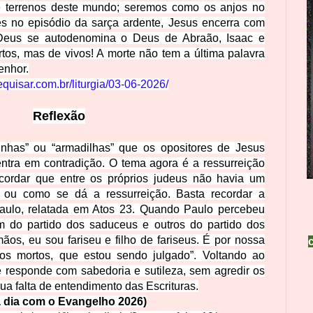
 e terrenos deste mundo; seremos como os anjos no
és no episódio da sarça ardente, Jesus encerra com
Deus se autodenomina o Deus de Abraão, Isaac e
tos, mas de vivos! A morte não tem a última palavra
enhor.
tequisar.com.br/liturgia/03-06-2026/
Reflexão
inhas” ou “armadilhas” que os opositores de Jesus
entra em contradição. O tema agora é a ressurreição
ecordar que entre os próprios judeus não havia um
 ou como se dá a ressurreição. Basta recordar a
aulo, relatada em Atos 23. Quando Paulo percebeu
m do partido dos saduceus e outros do partido dos
mãos, eu sou fariseu e filho de fariseus. É por nossa
dos mortos, que estou sendo julgado”. Voltando ao
responde com sabedoria e sutileza, sem agredir os
a falta de entendimento das Escrituras.
a dia com o Evangelho 2026)