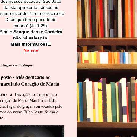
dos nossos pecados. São João
Batista apresentou Jesus ao
undo dizendo: “Eis o cordeiro de
Deus que tira o pecado do
mundo” (Jo 1,29).
Sem o
Sangue desse Cordeiro
não há salvação.
Mais informações...
No site
ostagem em destaque
gosto - Mês dedicado ao
maculado Coração de Maria
obre a Devoção ao I macu lado
oração de Maria Mãe Imaculada,
este lugar de graça, convocados pelo
mor do vosso Filho Jesus, Sumo e
te...