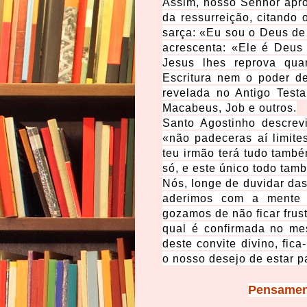
Assim, nosso Senhor aprov
da ressurreição, citando
sarça: «Eu sou o Deus de
acrescenta: «Ele é Deus
Jesus lhes reprova qua
Escritura nem o poder d
revelada no Antigo Test
Macabeus, Job e outros.
Santo Agostinho descre
«não padeceras aí limites
teu irmão terá tudo també
só, e este único todo tam
Nós, longe de duvidar das
aderimos com a mente 
gozamos de não ficar frus
qual é confirmada no me
deste convite divino, fic
o nosso desejo de estar p
Pensament