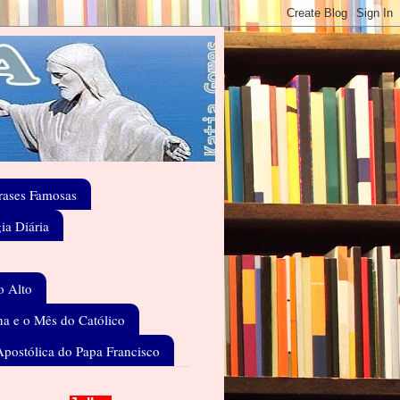
rases Famosas
gia Diária
o Alto
a e o Mês do Católico
Apostólica do Papa Francisco