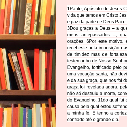
1
Paulo, Apóstolo de Jesus C
vida que temos em Cristo Jes
e paz da parte de Deus Pai e
3
Dou graças a Deus – a que
meus antepassados –, qua
orações.
6
Por este motivo,
recebeste pela imposição d
de timidez mas de fortalez
testemunho de Nosso Senhor 
Evangelho, fortificado pelo 
uma vocação santa, não devi
e da sua graça, que nos foi 
graça foi revelada agora, pe
não só destruiu a morte, com
do Evangelho,
11
do qual fui 
causa pela qual estou sofre
a minha fé. E tenho a certe
confiado até o grande dia.