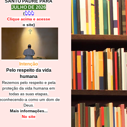
SANTO PADRE PARA
JULHO DE 2026
(
👆👆👆
Clique acima e
a
cesse
o site)
Intenção
Pelo respeito da vida
humana
Rezemos pelo respeito e pela
proteção da vida humana em
todas as suas etapas,
econhecendo-a como um dom de
Deus.
Mais informações...
No site