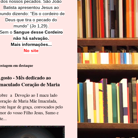
dos nossos pecados. São João
Batista apresentou Jesus ao
undo dizendo: “Eis o cordeiro de
Deus que tira o pecado do
mundo” (Jo 1,29).
Sem o
Sangue desse Cordeiro
não há salvação.
Mais informações...
No site
ostagem em destaque
gosto - Mês dedicado ao
maculado Coração de Maria
obre a Devoção ao I macu lado
oração de Maria Mãe Imaculada,
este lugar de graça, convocados pelo
mor do vosso Filho Jesus, Sumo e
te...