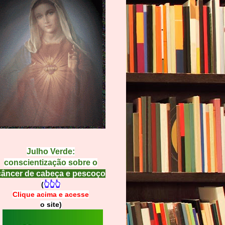
Julho Verde:
conscientização sobre o
câncer de cabeça e pescoço
(
👆👆👆
Clique acima e
a
cesse
o site)