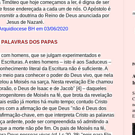
 Timóteo que hoje começamos a ler, é digna de ser
e fosse endereçada a cada um de nós. O Após
tolo é
m
ransmitir a doutrina do Reino de Deus anunciada por
Jesus de Nazaré.
Arquidiocese BH em
03/06/2020
 PALAVRAS DOS PAPAS
ui com homens, que se julgam experimentados e
 Escrituras. A estes homens – isto é aos Saduceus –
P
nhecimento literal da Escritura não é suficiente. A
A
udo meio para conhecer o poder do Deus vivo, que nela
I
velou a Moisés na sarça. Nesta revelação Ele chamou
raão, o Deus de Isaac e de Jacob" [4] – daqueles
S
progenitores de Moisés na fé, que brota da revelação
C
ais estão já mortos há muito tempo; contudo Cristo
n
eles com a afirmação de que Deus "não é Deus dos
a
afirmação-chave, em que interpreta Cristo as palavras
E
rça ardente, pode ser compreendida só admitindo a
que a morte não põe fim. Os pais de Moisés na fé,
ra Deus pessoas vivas (cf. Lc 20, 38: "pois para Ele,