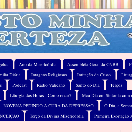
elus
Ano da Misericórdia
Assembléia Geral da CNBB
F
ilia Diária
Imagens Religiosas
Imitação de Cristo
Litur
s
Podcast
Rádio Vaticano
Santo do Dia
Terços
Liturgia das Horas - Como rezar?
Meu Dia em Sintonia com 
NOVENA PEDINDO A CURA DA DEPRESSÃO
O Dia, a Seman
ONCEIÇÃO
Terço da Divina MIsericórdia
Primeira Exortação 