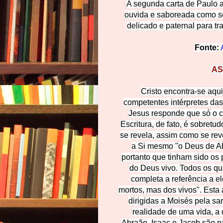
A segunda carta de Paulo a
ouvida e saboreada como s
delicado e paternal para t
Fonte:
AS
Cristo encontra-se aq
competentes intérpretes das
Jesus responde que só o co
Escritura, de fato, é sobret
se revela, assim como se re
a Si mesmo "o Deus de Ab
portanto que tinham sido os 
do Deus vivo. Todos os qu
completa a referência a 
mortos, mas dos vivos". Esta 
dirigidas a Moisés pela sa
realidade de uma vida, a 
Abraão, Isaac e Jacob são pa