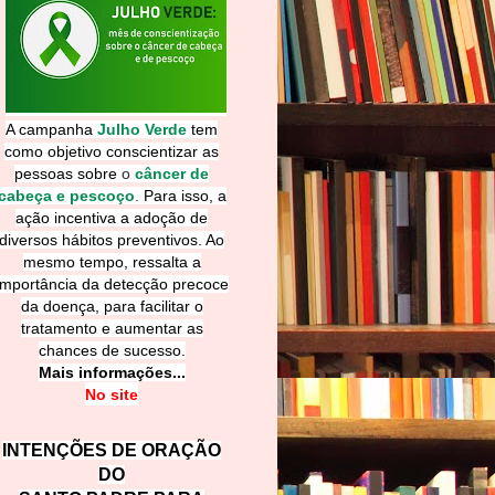
A campanha
Julho Verde
tem
como objetivo conscientizar as
pessoas sobre
o
câncer de
cabeça e pescoço
.
Para isso, a
ação incentiva a adoção de
diversos hábitos preventivos. Ao
mesmo tempo, ressalta a
importância da detecção precoce
da doença, para facilitar o
tratamento e aumentar as
chances de sucesso.
Mais informações...
No site
INTENÇÕES DE ORAÇÃO
DO