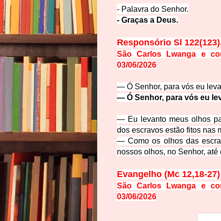
- Palavra do Sen
hor.
- Graças
a
Deus.
Responsório
Sl 122(123)
São Carlos Lwanga e comp
03/06/2026
— Ó Senhor, para vós eu lev
— Ó Senhor, para vós eu le
— Eu levanto meus olhos par
dos escravos estão fitos nas
— Como os olhos das escr
nossos olhos, no Senhor, até 
Evangelho (Mc 12,18-27)
São Carlos Lwanga e comp
03/06/2026