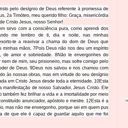
risto pelo desígnio de Deus referente à promessa de
us,
2
a Timóteo, meu querido filho: Graça, misericórdia
 de Cristo Jesus, nosso Senhor!
m sirvo com a consciência pura, como aprendi dos
ndo me lembro de ti, dia e noite, nas minhas
 exorto-te a reavivar a chama do dom de Deus que
as minhas mãos.
7
Pois Deus não nos deu um espírito
a, de amor e sobriedade.
8
Não te envergonhes do
nem de mim, seu prisioneiro, mas sofre comigo pelo
poder de Deus.
9
Deus nos salvou e nos chamou com
do às nossas obras, mas em virtude do seu desígnio
dada em Cristo Jesus desde toda a eternidade.
10
Esta
la manifestação de nosso Salvador, Jesus Cristo. Ele
o também fez brilhar a vida e a imortalidade por meio
r
constituído anunciador, apóstolo e mestre.
12
Esta é a
ndo, mas não me envergonho, porque sei em quem pus
za de que ele é capaz de guardar aquilo que me foi