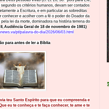
, segundo os critérios humanos, devam ser contados
retamente a Escritura, e em particular as sobreditas
r conhecer e acolher com a fé o poder do Doador da
 pela lei da morte, dominadora na história terrena do
II, Audiência Geral de 18 de novembro de 1981)
nnews.va/pt/palavra-do-dia/2026/06/03.html
ão para a
nt
e
s
d
e
l
e
r
a
Bíb
l
ia
ia teu Santo Espírito para que eu compreenda e
Que eu te conheça e te faça conhecer, te ame e te