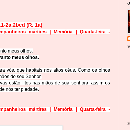
Q
,1-2a.2bcd (R. 1a)
anheiros mártires | Memória | Quarta-feira -
V
anto meus ol
hos.
vanto meus olhos.
a vós, que habitais nos altos céus. Como os olhos
 mãos do seu
Senhor.
avas
estão fitos nas mãos de sua senhora, assim os
de nós ter
piedade.
anheiros mártires | Memória | Quarta-feira -
P