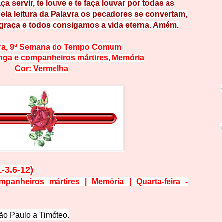
aça servir, te louve e te faça louvar por tod
as
as
pela leitura da Palavra os
pecadores se convertam,
graça e todos consigamos a vida
eterna. A
mém.
ra,
9ª Semana do Tempo Comum
nga e companheiros mártires
, Memória
Cor: Vermelha
-3.6-12)
anheiros mártires | Memória | Quarta-feira -
ão Paulo a
Timóteo.