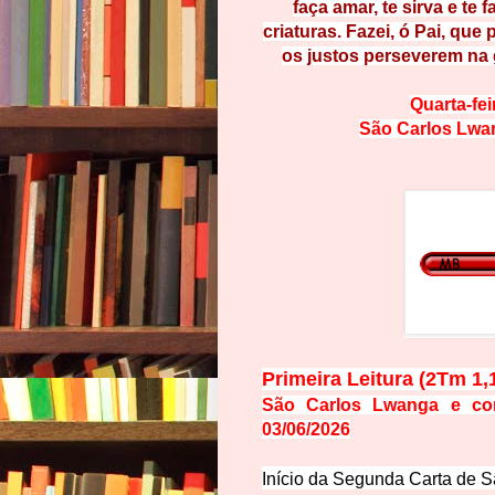
faça amar, te sirva e te f
c
riatu
ras. Fazei, ó Pai, que 
os justos pers
everem na 
Quarta-fei
São Carlos Lwa
Primeira Leitura (2Tm 1,1
São Carlos Lwanga e comp
03/06/2026
Início da Segunda Carta de S