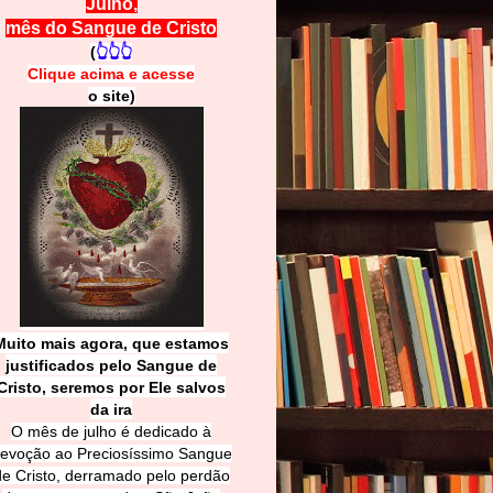
Julho,
mês do Sangue de Cristo
(
👆👆👆
Clique acima e
a
cesse
o site)
Muito mais agora, que estamos
justificados pelo Sangue de
Cri
sto, seremos por Ele salvos
da ira
O mês de julho é dedicado à
evoção ao Preciosíssimo Sangue
de Cristo, derramado pelo perdão