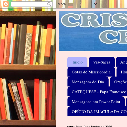
Início
Via-Sacra
Âng
Gotas de Misericórdia
Hom
Mensagem do Dia
Oraçõe
CATEQUESE - Papa Francisco
Mensagens em Power Point
OFÍCIO DA IMACULADA C
terça-feira, 2 de junho de 2026