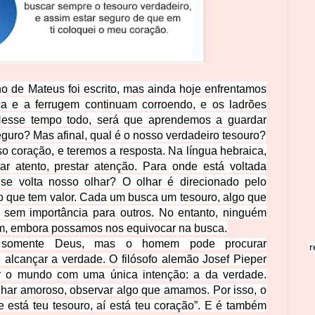
o de Mateus foi escrito, mas ainda hoje enfrentamos
ça e a ferrugem continuam corroendo, e os ladrões
Nesse tempo todo, será que aprendemos a guardar
guro? Mas afinal, qual é o nosso verdadeiro tesouro?
 coração, e teremos a resposta. Na língua hebraica,
tar atento, prestar atenção. Para onde está voltada
e volta nosso olhar? O olhar é direcionado pelo
o que tem valor. Cada um busca um tesouro, algo que
 sem importância para outros. No entanto, ninguém
om, embora possamos nos equivocar na busca.
é somente Deus, mas o homem pode procurar
r
alcançar a verdade. O filósofo alemão Josef Pieper
r o mundo com uma única intenção: a da verdade.
lhar amoroso, observar algo que amamos. Por isso, o
 está teu tesouro, aí está teu coração”. E é também