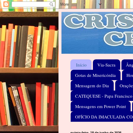
Início
Via-Sacra
Âng
Gotas de Misericórdia
Hom
Mensagem do Dia
Oraçõe
CATEQUESE - Papa Francisco
Mensagens em Power Point
OFÍCIO DA IMACULADA C
quinta-feira, 18 de junho de 2026