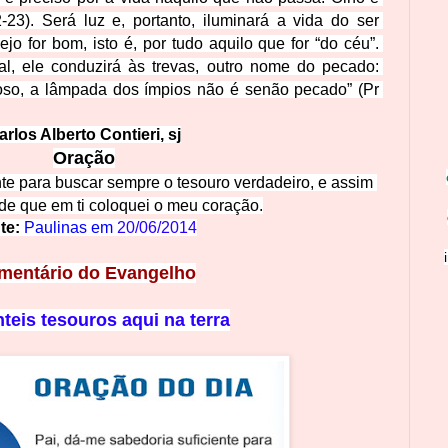
23). Será luz e, portanto, iluminará a vida do ser 
 for bom, isto é, por tudo aquilo que for “do céu”. 
l, ele conduzirá às trevas, outro nome do pecad
o: 
hoso, a lâmpada dos ímpios não é senão pecado” (Pr 
arlos Alberto
 Contieri, sj
Ora
ção
nte para buscar sempre 
o tesouro verdadeiro, e assim 
 de que em ti coloquei o meu coração.
te: 
Paulinas em 
20/06/2014
mentário do Evange
lho
teis tesouros aqui na terra