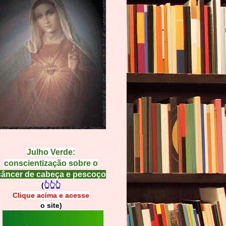
Julho Verde:
conscientização sobre o
câncer de cabeça e pescoço
(
👆👆👆
Clique acima e
a
cesse
o site)