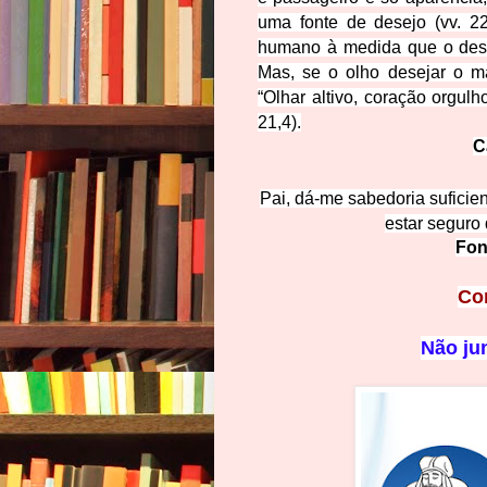
uma fonte de desejo (vv. 22-
humano à medida que o desejo
Mas, se o olho desejar o ma
“Olhar altivo, coração orgul
21,4).
C
Pai, dá-me sabedoria suficie
estar seguro
Fon
Co
Não jun