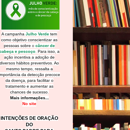
A campanha
Julho Verde
tem
como objetivo conscientizar as
pessoas sobre
o
câncer de
cabeça e pescoço
.
Para isso, a
ação incentiva a adoção de
diversos hábitos preventivos. Ao
mesmo tempo, ressalta a
importância da detecção precoce
da doença, para facilitar o
tratamento e aumentar as
chances de sucesso.
Mais informações...
No site
INTENÇÕES DE ORAÇÃO
DO