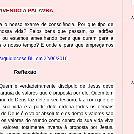
VIVENDO A 
PALAVRA
A
ra o nosso exame de consciência. Por que tipo de 
 nossa vida? Pelos bens que pa
ssam, os ladrões 
i, ou estamos amealhando bens que duram para a 
 o nosso tempo? E onde e para que empregamos 
Arquidiocese BH em 
22/06/2018
Refl
exão
A
 Quem é verdadeiramente discípulo de Jesus deve 
rarquia de valores que é proposta por ele. Quem tem 
ino de Deus faz dele o seu tesouro, faz com que ele 
a sua vida e a partir dele ordena todos os de
mais 
 de Deus é o valor absoluto e os demais valores são 
a os valores do mundo como centro da sua vida vive 
 valores, totalmente inversa à proposta por Jesus. 