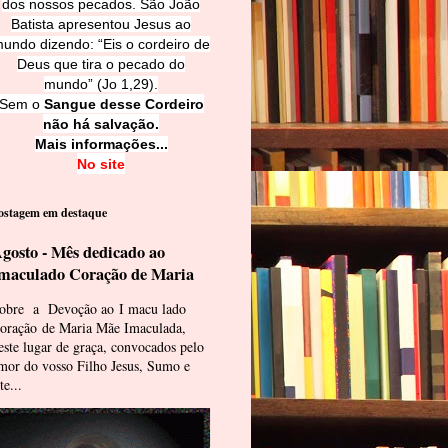
dos nossos pecados. São João
Batista apresentou Jesus ao
undo dizendo: “Eis o cordeiro de
Deus que tira o pecado do
mundo” (Jo 1,29).
Sem o
Sangue desse Cordeiro
não há salvação.
Mais informações...
No site
ostagem em destaque
gosto - Mês dedicado ao
maculado Coração de Maria
obre a Devoção ao I macu lado
oração de Maria Mãe Imaculada,
este lugar de graça, convocados pelo
mor do vosso Filho Jesus, Sumo e
te...