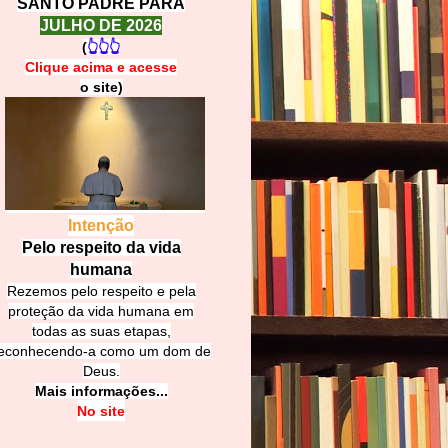
SANTO PADRE PARA
JULHO DE 2026
(
👆👆👆
Clique acima e
a
cesse
o site)
Intenção
Pelo respeito da vida
humana
Rezemos pelo respeito e pela
proteção da vida humana em
todas as suas etapas,
econhecendo-a como um dom de
Deus.
Mais informações...
No site