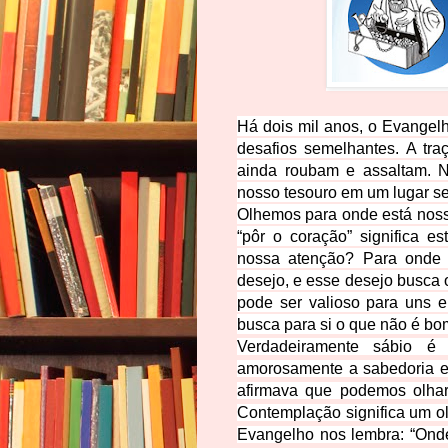
Há dois mil anos, o Evangelh
desafios semelhantes. A tra
ainda roubam e assaltam. 
nosso tesouro em um lugar se
Olhemos para onde está nosso
“pôr o coração” significa es
nossa atenção? Para onde s
desejo, e esse desejo busca 
pode ser valioso para uns e
busca para si o que não é b
Verdadeiramente sábio 
amorosamente a sabedoria e 
afirmava que podemos olha
Contemplação significa um o
Evangelho nos lembra: “Onde