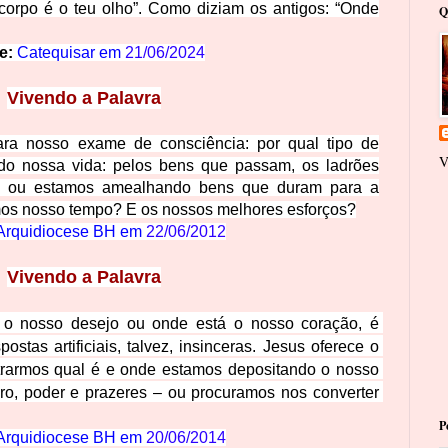
corpo é o teu olho”. Como diziam os antigos: “Onde
Q
e:
Catequisar em
21/06/2024
Vivendo a Palavra
para nosso exame de consciência: por qual tipo de
V
do nossa vida: pelos bens que passam, os ladrões
i, ou estamos amealhando bens que duram para a
s nosso tempo? E os nossos melhores esforços?
Arquidiocese BH em 
22/06/2012
Vivendo a Pa
lavra
o nosso desejo ou onde está o nosso coração, é 
stas artificiais, talvez, insinceras. Jesus oferece o 
strarmos qual é e onde estamos depositand
o o nosso 
eiro, poder e prazeres – ou procuramos nos converter 
P
Arquidiocese BH em 
20/06/2014