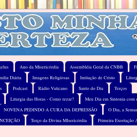
elus
Ano da Misericórdia
Assembléia Geral da CNBB
F
ilia Diária
Imagens Religiosas
Imitação de Cristo
Litur
s
Podcast
Rádio Vaticano
Santo do Dia
Terços
Liturgia das Horas - Como rezar?
Meu Dia em Sintonia com 
NOVENA PEDINDO A CURA DA DEPRESSÃO
O Dia, a Seman
ONCEIÇÃO
Terço da Divina MIsericórdia
Primeira Exortação 