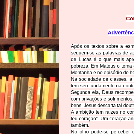
Co
Advertênc
Após os textos sobre a esm
seguem-se as palavras de ad
de Lucas é o que mais apro
pobreza. Em Mateus o tema 
Montanha e no episódio do ho
Na sociedade de classes, a r
tem seu fundamento na doutri
Segunda ela, Deus recompen
com privações e sofrimentos.
bens. Jesus descarta tal dout
A ambição tem raízes no cor
teu coração". Um coração ans
também.
No olho pode-se perceber u