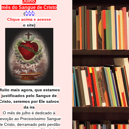
Julho,
mês do Sangue de Cristo
(
👆👆👆
Clique acima e
a
cesse
o site)
Muito mais agora, que estamos
justificados pelo Sangue de
Cri
sto, seremos por Ele salvos
da ira
O mês de julho é dedicado à
evoção ao Preciosíssimo Sangue
de Cristo, derramado pelo perdão