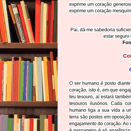
exprime um coração generoso 
exprime um coração mesquinho
Pai, dá-me sabedoria suficie
estar seguro
Fon
Co
O ser humano é posto diante 
coração, isto é, em que engaja
teu tesouro, aí estará também
tesouros ilusórios. Cada c
humano liga a sua vida a u
terra são postos em oposição 
engajamento do coração. Ao cri
é passageiro é só aparência;