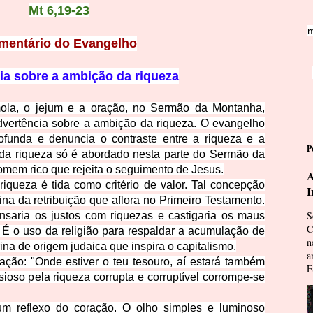
Mt 6,19-23
m
mentário do Evangelho
ia sobre a ambição da riqueza
ola, o jejum e a oração, no Sermão da Montanha,
vertência sobre a ambição da riqueza. O evangelho
funda e denuncia o contraste entre a riqueza e a
P
da riqueza só é abordado nesta parte do Sermão da
mem rico que rejeita o seguimento de Jesus.
A
iqueza é tida como critério de valor. Tal concepção
I
na da retribuição que aflora no Primeiro Testamento.
S
saria os justos com riquezas e castigaria os maus
C
 É o uso da religião para respaldar a acumulação de
n
rina de origem judaica que inspira o capitalismo.
a
ação: "Onde estiver o teu tesouro, aí estará também
E
ioso pela riqueza corrupta e corruptível corrompe-se
m reflexo do coração. O olho simples e luminoso