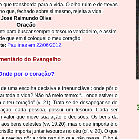
que transborda para a vida. O olho ruim e de trevas
 que, fechado sobre si mesmo, rejeita a vida.
José Raimundo Oliva
Oração
nte para buscar sempre o tesouro verdadeiro, e assim
 de que em ti coloquei o meu coração.
te: 
Paulinas em
22/06/2012
mentário do Eva
ngelho
Onde por o c
ora
ção?
de uma escolha decisiva e irrenunciável: onde pôr o 
r toda a vida? Não há meio termo: “... onde estiver o 
 o teu coração” (v. 21). Trata-se de desapegar-se de 
oração, cada pessoa, possui um tesouro. Cada ser 
m valor que move sua ação e decisões. Os bens da 
aos bens celestes (vv. 19.20), mas o que importa é o 
stão importa juntar tesouros no céu (cf. v. 20). O que 
 é preciso pôr a vida naquilo que não passa. Olho é 