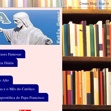
rases Famosas
gia Diária
o Alto
a e o Mês do Católico
Apostólica do Papa Francisco