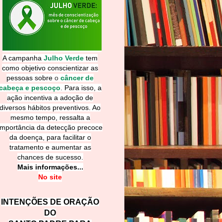
A campanha
Julho Verde
tem
como objetivo conscientizar as
pessoas sobre
o
câncer de
cabeça e pescoço
.
Para isso, a
ação incentiva a adoção de
diversos hábitos preventivos. Ao
mesmo tempo, ressalta a
importância da detecção precoce
da doença, para facilitar o
tratamento e aumentar as
chances de sucesso.
Mais informações...
No site
INTENÇÕES DE ORAÇÃO
DO