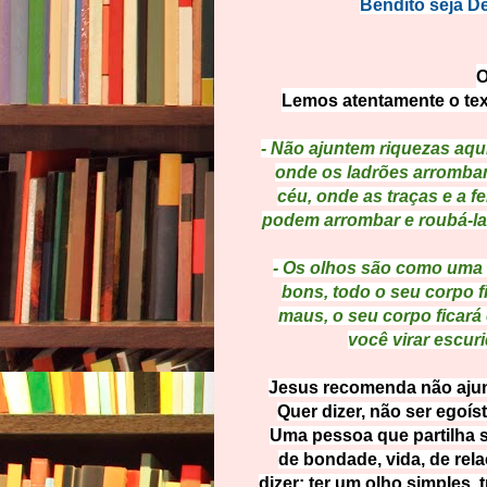
Bendito seja D
O
Lemos atentamente o tex
- Não ajuntem riquezas aqui
onde os ladrões arrombam
céu, onde as traças e a f
podem arrombar e roubá-las
- Os olhos são como uma 
bons, todo o seu corpo f
maus, o seu corpo ficará 
você virar escur
Jesus recomenda não ajunt
Quer dizer, não ser egoís
Uma pessoa que partilha s
de bondade, vida, de rel
dizer: ter um olho simples,