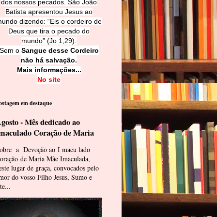
dos nossos pecados. São João
Batista apresentou Jesus ao
undo dizendo: “Eis o cordeiro de
Deus que tira o pecado do
mundo” (Jo 1,29).
Sem o
Sangue desse Cordeiro
não há salvação.
Mais informações...
No site
ostagem em destaque
gosto - Mês dedicado ao
maculado Coração de Maria
obre a Devoção ao I macu lado
oração de Maria Mãe Imaculada,
este lugar de graça, convocados pelo
mor do vosso Filho Jesus, Sumo e
te...