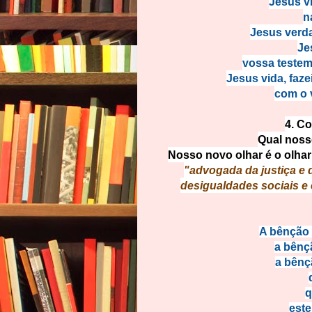
Jesus vi
n
Jesus verda
Je
vossa testem
Jesus vida, faz
com o 
4. C
Qual nosso
Nosso novo olhar é o olhar 
"advogada da justiça e 
desigualdades sociais e
A bênção 
a bênçã
a bênç
q
este