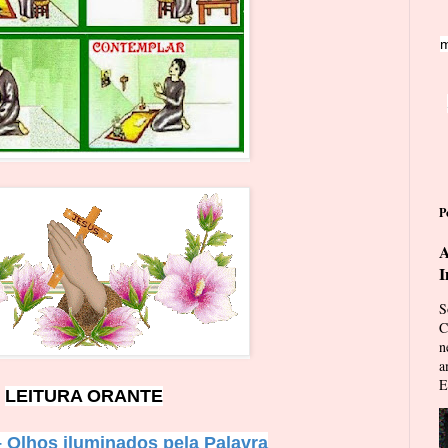
m
P
A
I
S
C
n
a
E
LEITURA ORANTE
– Olhos iluminados pela Palavra