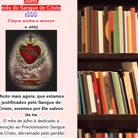
Julho,
mês do Sangue de Cristo
(
👆👆👆
Clique acima e
a
cesse
o site)
Muito mais agora, que estamos
justificados pelo Sangue de
Cri
sto, seremos por Ele salvos
da ira
O mês de julho é dedicado à
evoção ao Preciosíssimo Sangue
de Cristo, derramado pelo perdão