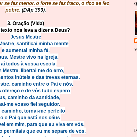
 se fez menor, o forte se fez fraco, o rico se fez
Q
pobre.
(DAp 393).
3. Oração (Vida)
 texto nos leva a dizer a Deus?
Jesus Mestre
estre, santificai minha mente
V
e aumentai minha fé.
us, Mestre vivo na Igreja,
raí todos à vossa escola.
 Mestre, libertai-me do erro,
ntos inúteis e das trevas eternas.
tre, caminho entre o Pai e nós,
 ofereço e de vós tudo espero.
us, caminho da santidade,
nai-me vosso fiel seguidor.
 caminho, tornai-me perfeito
 o Pai que está nos céus.
vei em mim, para que eu viva em vós.
P
o permitais que eu me separe de vós.