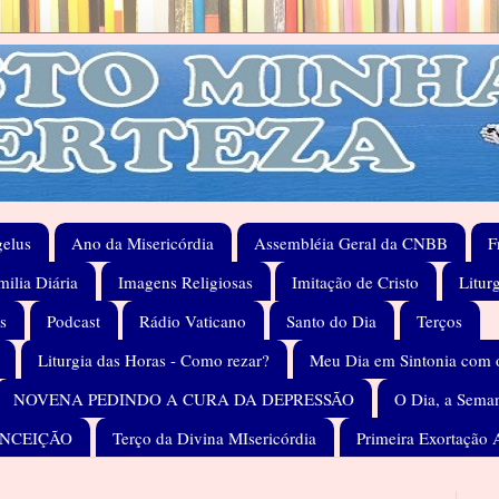
elus
Ano da Misericórdia
Assembléia Geral da CNBB
F
ilia Diária
Imagens Religiosas
Imitação de Cristo
Litur
s
Podcast
Rádio Vaticano
Santo do Dia
Terços
Liturgia das Horas - Como rezar?
Meu Dia em Sintonia com 
NOVENA PEDINDO A CURA DA DEPRESSÃO
O Dia, a Seman
ONCEIÇÃO
Terço da Divina MIsericórdia
Primeira Exortação 