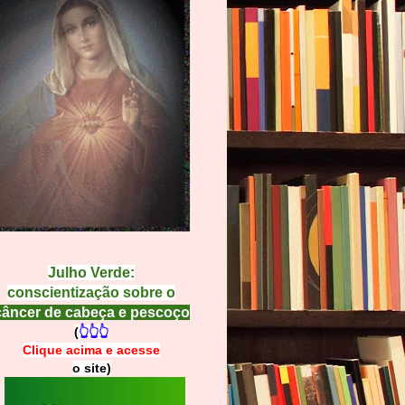
Julho Verde:
conscientização sobre o
câncer de cabeça e pescoço
(
👆👆👆
Clique acima e
a
cesse
o site)