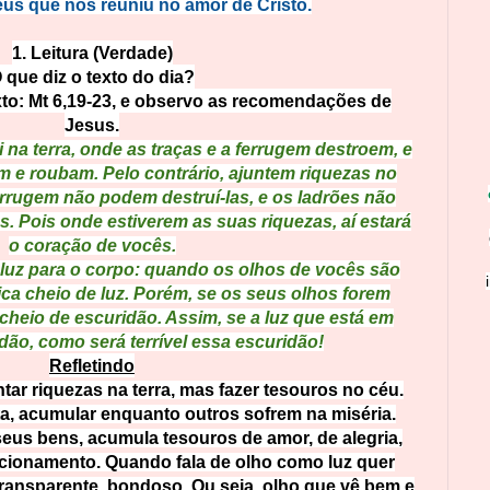
eus que nos reuniu no amor de Cristo.
1. Leitura (Verdade)
 que diz o texto do dia?
to: Mt 6,19-23, e observo as recomendações de
Jesus.
 na terra, onde as traças e a ferrugem destroem, e
 e roubam. Pelo contrário, ajuntem riquezas no
errugem não podem destruí-las, e os ladrões não
. Pois onde estiverem as suas riquezas, aí estará
o coração de vocês.
luz para o corpo: quando os olhos de vocês são
ica cheio de luz. Porém, se os seus olhos forem
cheio de escuridão. Assim, se a luz que está em
idão, como será terrível essa escuridão!
Refletindo
ar riquezas na terra, mas fazer tesouros no céu
.
ta, acumular enquanto outros sofrem na miséria.
eus bens, acumula tesouros de amor, de alegria,
acionamento. Quando fala de olho como luz quer
 transparente, bondoso. Ou seja, olho que vê bem e