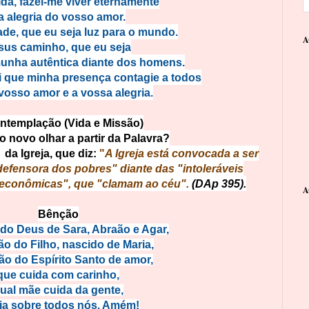
da, fazei-me viver eternamente
a alegria do vosso amor.
de, que eu seja luz para o mundo.
A
sus caminho, que eu seja
unha autêntica diante dos homens.
ei que minha presença contagie a todos
vosso amor e a vossa alegria.
ontemplação (Vida e Missão)
 novo olhar a partir da Palavra?
da Igreja, que diz:
"
A Igreja está convocada a ser
defensora dos pobres" diante das "intoleráveis
 econômicas", que "clamam ao céu
".
(DAp 395).
A
Bênção
do Deus de Sara, Abraão e Agar,
o do Filho, nascido de Maria,
ão do Espírito Santo de amor,
que cuida com carinho,
ual mãe cuida da gente,
ja sobre todos nós. Amém!