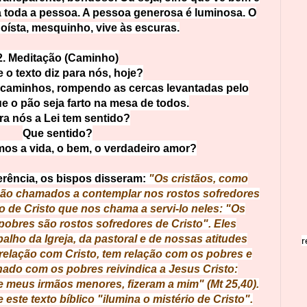
a toda a pessoa. A pessoa generosa é luminosa. O
oísta, mesquinho, vive às escuras.
2. Meditação (Caminho)
 o texto diz para nós, hoje?
caminhos, rompendo as cercas levantadas pelo
e o pão seja farto na mesa de todos.
ra nós a Lei tem sentido?
Que sentido?
s a vida, o bem, o verdadeiro amor?
rência, os bispos disseram:
"Os cristãos, como
 são chamados a contemplar nos rostos sofredores
o de Cristo que nos chama a servi-lo neles: "Os
pobres são rostos sofredores de Cristo". Eles
alho da Igreja, da pastoral e de nossas atitudes
r
 relação com Cristo, tem relação com os pobres e
nado com os pobres reivindica a Jesus Cristo:
 meus irmãos menores, fizeram a mim" (Mt 25,40).
este texto bíblico "ilumina o mistério de Cristo".