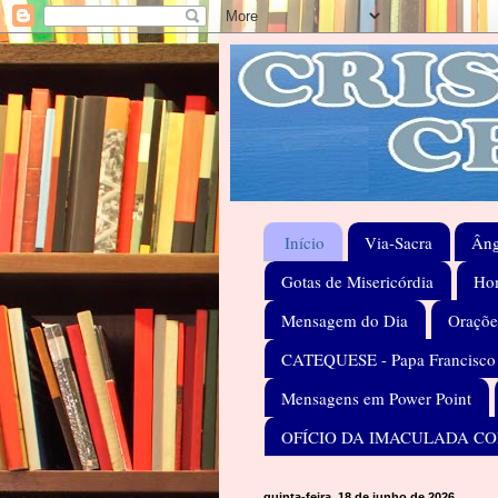
Início
Via-Sacra
Âng
Gotas de Misericórdia
Hom
Mensagem do Dia
Oraçõe
CATEQUESE - Papa Francisco
Mensagens em Power Point
OFÍCIO DA IMACULADA C
quinta-feira, 18 de junho de 2026