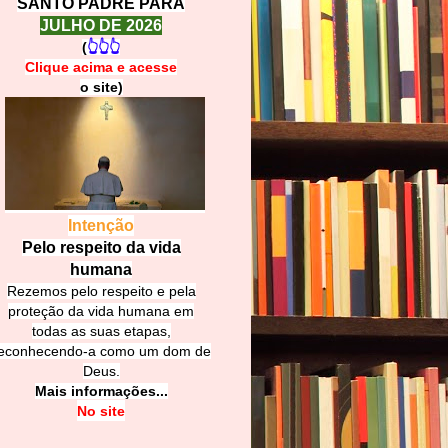
SANTO PADRE PARA
JULHO DE 2026
(
👆👆👆
Clique acima e
a
cesse
o site)
Intenção
Pelo respeito da vida
humana
Rezemos pelo respeito e pela
proteção da vida humana em
todas as suas etapas,
econhecendo-a como um dom de
Deus.
Mais informações...
No site