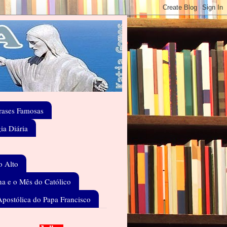
rases Famosas
gia Diária
o Alto
a e o Mês do Católico
Apostólica do Papa Francisco