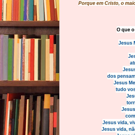
Porque em Cristo, o maior
O que o
Jesus M
Jes
at
Jesus
dos pensame
Jesus Mes
tudo vos
Jes
tor
Jesus
como
Jesus vida, vi
Jesus vida, nã