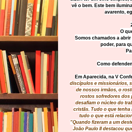
vê o bem. Este bem ilumin
avarento, eg
O que
Somos chamados a abrir 
poder, para qu
Pa
Como defendemo
Em Aparecida, na V Confe
discípulos e missionários,
de nossos irmãos, o rost
rostos sofredores dos 
desafiam o núcleo do trab
cristãs. Tudo o que tenha
tudo o que está relacio
"Quando fizeram a um deste
João Paulo II destacou que 