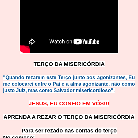
TERÇO DA MISERICÓRDIA
"Quando rezarem este Terço junto aos agonizantes, Eu
me colocarei entre o Pai e a alma agonizante, não como
justo Juiz, mas como Salvador misericordioso".
JESUS, EU CONFIO EM VÓS!!!
APRENDA A REZAR O TERÇO DA MISERICÓRDIA
Para ser rezado nas contas do terço
No começ
o: