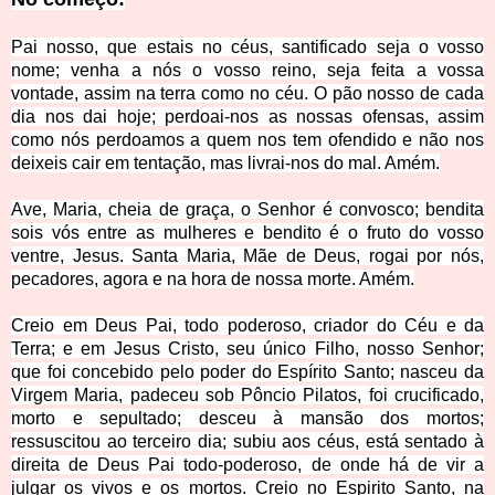
Pai nosso, que estais no céus, santificado seja o vosso
nome; venha a nós o vosso reino, seja feita a vossa
vontade, assim na terra como no céu. O pão nosso de cada
dia nos dai hoje; perdoai-nos as nossas ofensas, assim
como nós perdoamos a quem nos tem ofendido e não nos
deixeis cair em tentação, mas livrai-nos do mal. Amém.
Ave, Maria, cheia de graça, o Senhor é convosco; bendita
sois vós entre as mulheres e bendito é o fruto do vosso
ventre, Jesus. Santa Maria, Mãe de Deus, rogai por nós,
pecadores, agora e na hora de nossa morte. Amém.
Creio em Deus Pai, todo poderoso, criador do Céu e da
Terra; e em Jesus Cristo, seu único Filho, nosso Senhor;
que foi concebido pelo poder do Espírito Santo; nasceu da
Virgem Maria, padeceu sob Pôncio Pilatos, foi crucificado,
morto e sepultado; desceu à mansão dos mortos;
ressuscitou ao terceiro dia; subiu aos céus, está sentado à
direita de Deus Pai todo-poderoso, de onde há de vir a
julgar os vivos e os mortos. Creio no Espirito Santo, na