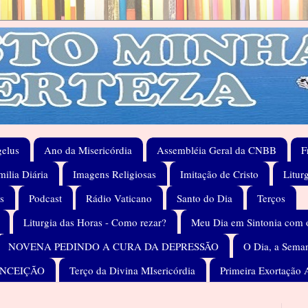
elus
Ano da Misericórdia
Assembléia Geral da CNBB
F
ilia Diária
Imagens Religiosas
Imitação de Cristo
Litur
s
Podcast
Rádio Vaticano
Santo do Dia
Terços
Liturgia das Horas - Como rezar?
Meu Dia em Sintonia com 
NOVENA PEDINDO A CURA DA DEPRESSÃO
O Dia, a Seman
ONCEIÇÃO
Terço da Divina MIsericórdia
Primeira Exortação 