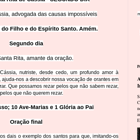
ssia, advogada das causas imposs
íveis
m
do Filho e d
o Espírito Santo. Amém.
Segundo
dia
anta Rita, amante da oração.
P
Cássia, nutriste, desde cedo, um profundo amor à
A
, ajuda-nos a descobrir nossa vocação de orantes em
I
ar. Que possamos rezar pelos que não sabem rezar,
 pelos que não querem rezar.
S
C
sso; 10 Ave-
Marias e 1 Glória ao Pai
n
a
E
Oração fin
al
s dais o exemplo dos santos para que, imitando-os