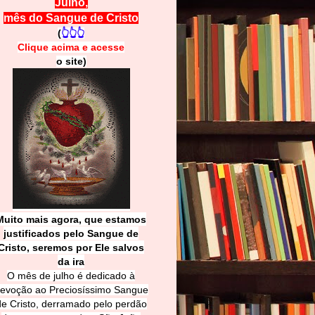
Julho,
mês do Sangue de Cristo
(
👆👆👆
Clique acima e
a
cesse
o site)
Muito mais agora, que estamos
justificados pelo Sangue de
Cri
sto, seremos por Ele salvos
da ira
O mês de julho é dedicado à
evoção ao Preciosíssimo Sangue
de Cristo, derramado pelo perdão