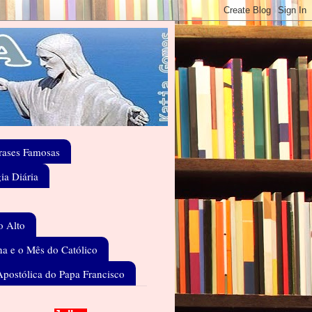
rases Famosas
gia Diária
o Alto
a e o Mês do Católico
Apostólica do Papa Francisco