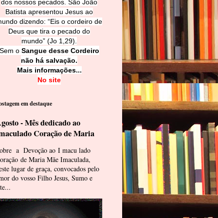
dos nossos pecados. São João
Batista apresentou Jesus ao
undo dizendo: “Eis o cordeiro de
Deus que tira o pecado do
mundo” (Jo 1,29).
Sem o
Sangue desse Cordeiro
não há salvação.
Mais informações...
No site
ostagem em destaque
gosto - Mês dedicado ao
maculado Coração de Maria
obre a Devoção ao I macu lado
oração de Maria Mãe Imaculada,
este lugar de graça, convocados pelo
mor do vosso Filho Jesus, Sumo e
te...