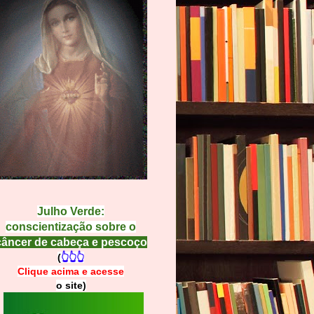
Julho Verde:
conscientização sobre o
câncer de cabeça e pescoço
(
👆👆👆
Clique acima e
a
cesse
o site)