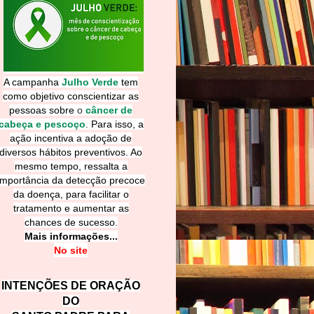
A campanha
Julho Verde
tem
como objetivo conscientizar as
pessoas sobre
o
câncer de
cabeça e pescoço
.
Para isso, a
ação incentiva a adoção de
diversos hábitos preventivos. Ao
mesmo tempo, ressalta a
importância da detecção precoce
da doença, para facilitar o
tratamento e aumentar as
chances de sucesso.
Mais informações...
No site
INTENÇÕES DE ORAÇÃO
DO