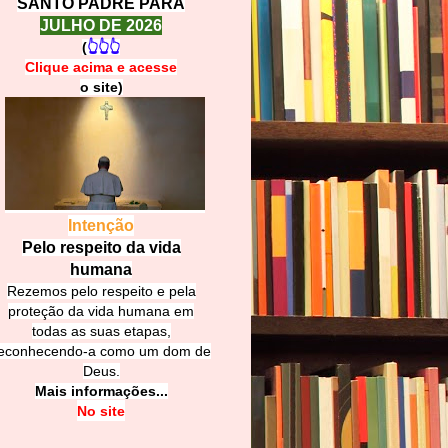
SANTO PADRE PARA
JULHO DE 2026
(
👆👆👆
Clique acima e
a
cesse
o site)
Intenção
Pelo respeito da vida
humana
Rezemos pelo respeito e pela
proteção da vida humana em
todas as suas etapas,
econhecendo-a como um dom de
Deus.
Mais informações...
No site