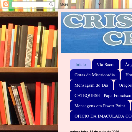
Início
Via-Sacra
Âng
Gotas de Misericórdia
Hom
Mensagem do Dia
Oraçõe
CATEQUESE - Papa Francisco
Mensagens em Power Point
OFÍCIO DA IMACULADA C
quinta-feira, 14 de maio de 2026