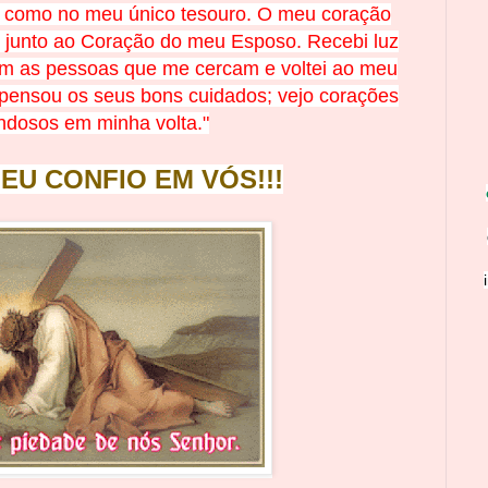
e como no meu único tesouro. O meu coração
unto ao Coração do meu Esposo. Recebi luz
m as pessoas que me cercam e voltei ao meu
pensou os seus bons cuidados; vejo corações
ndosos em minha volta."
 EU CONFIO EM
V
Ó
S!!!