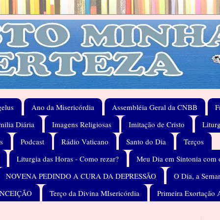
elus
Ano da Misericórdia
Assembléia Geral da CNBB
F
ilia Diária
Imagens Religiosas
Imitação de Cristo
Litur
s
Podcast
Rádio Vaticano
Santo do Dia
Terços
Liturgia das Horas - Como rezar?
Meu Dia em Sintonia com 
NOVENA PEDINDO A CURA DA DEPRESSÃO
O Dia, a Seman
ONCEIÇÃO
Terço da Divina MIsericórdia
Primeira Exortação 