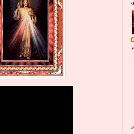
Q
V
P