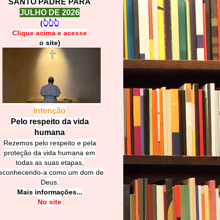
SANTO PADRE PARA
JULHO DE 2026
(
👆👆👆
Clique acima e
a
cesse
o site)
Intenção
Pelo respeito da vida
humana
Rezemos pelo respeito e pela
proteção da vida humana em
todas as suas etapas,
econhecendo-a como um dom de
Deus.
Mais informações...
No site