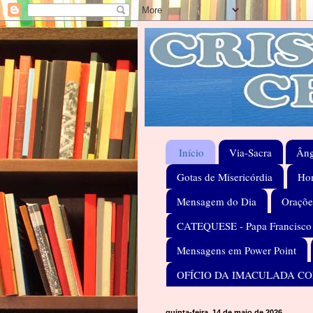
Início
Via-Sacra
Âng
Gotas de Misericórdia
Hom
Mensagem do Dia
Oraçõe
CATEQUESE - Papa Francisco
Mensagens em Power Point
OFÍCIO DA IMACULADA C
quinta-feira, 14 de maio de 2026