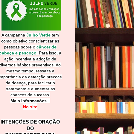
A campanha
Julho Verde
tem
como objetivo conscientizar as
pessoas sobre
o
câncer de
cabeça e pescoço
.
Para isso, a
ação incentiva a adoção de
diversos hábitos preventivos. Ao
mesmo tempo, ressalta a
importância da detecção precoce
da doença, para facilitar o
tratamento e aumentar as
chances de sucesso.
Mais informações...
No site
INTENÇÕES DE ORAÇÃO
DO