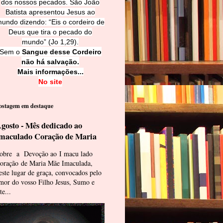
dos nossos pecados. São João
Batista apresentou Jesus ao
undo dizendo: “Eis o cordeiro de
Deus que tira o pecado do
mundo” (Jo 1,29).
Sem o
Sangue desse Cordeiro
não há salvação.
Mais informações...
No site
ostagem em destaque
gosto - Mês dedicado ao
maculado Coração de Maria
obre a Devoção ao I macu lado
oração de Maria Mãe Imaculada,
este lugar de graça, convocados pelo
mor do vosso Filho Jesus, Sumo e
te...