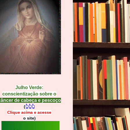
Julho Verde:
conscientização sobre o
câncer de cabeça e pescoço
(
👆👆👆
Clique acima e
a
cesse
o site)