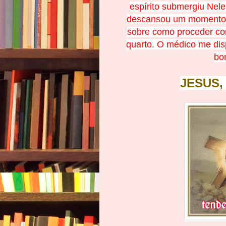
espírito submergiu Nel
descansou um momento j
sobre como proceder co
quarto. O médico me dis
bo
JESUS,