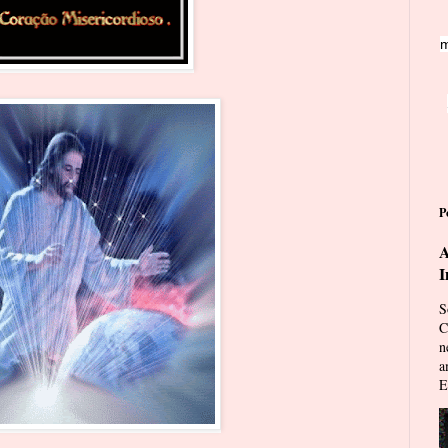
m
P
A
I
S
C
n
a
E