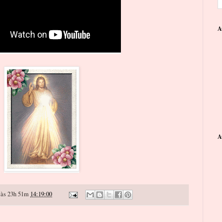
A
A
às 23h 51m
14:19:00