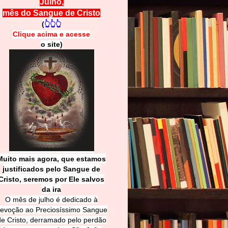
Julho,
mês do Sangue de Cristo
(
👆👆👆
Clique acima e
a
cesse
o site)
Muito mais agora, que estamos
justificados pelo Sangue de
Cri
sto, seremos por Ele salvos
da ira
O mês de julho é dedicado à
evoção ao Preciosíssimo Sangue
de Cristo, derramado pelo perdão