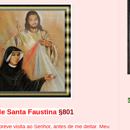
de Santa Faustina
§80
1
breve visita ao Senhor, antes de me deitar. Meu