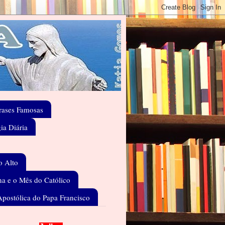
rases Famosas
gia Diária
o Alto
a e o Mês do Católico
Apostólica do Papa Francisco