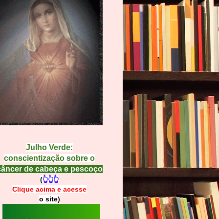
Julho Verde:
conscientização sobre o
câncer de cabeça e pescoço
(
👆👆👆
Clique acima e
a
cesse
o site)