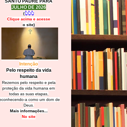
SANTO PADRE PARA
JULHO DE 2026
(
👆👆👆
Clique acima e
a
cesse
o site)
Intenção
Pelo respeito da vida
humana
Rezemos pelo respeito e pela
proteção da vida humana em
todas as suas etapas,
econhecendo-a como um dom de
Deus.
Mais informações...
No site