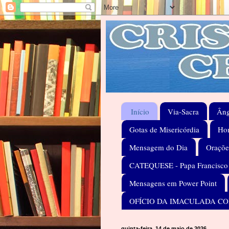
Início
Via-Sacra
Âng
Gotas de Misericórdia
Hom
Mensagem do Dia
Oraçõe
CATEQUESE - Papa Francisco
Mensagens em Power Point
OFÍCIO DA IMACULADA C
quinta-feira, 14 de maio de 2026