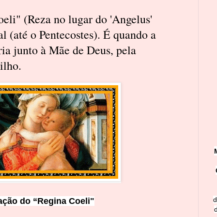
eli" (Reza no lugar do 'Angelus'
l (até o Pentecostes). É quando a
ria junto à Mãe de Deus, pela
ilho.
d
ação do “Regina Coeli"