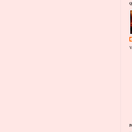
Q
V
P