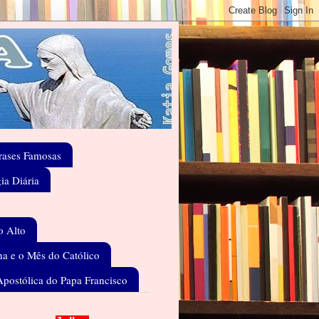
rases Famosas
gia Diária
o Alto
a e o Mês do Católico
Apostólica do Papa Francisco