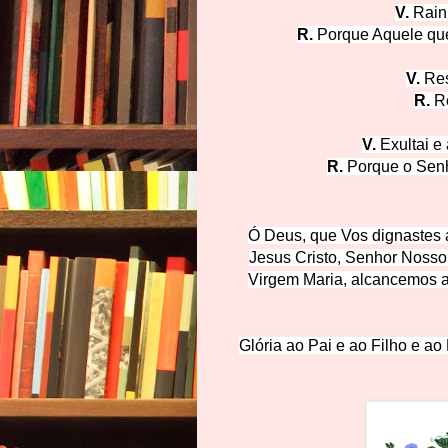
V.
Rain
R.
Porque Aquele que
V.
Res
R.
Ro
V.
Exultai e 
R.
Porque o Senh
Ó Deus, que Vos dignastes 
Jesus Cristo, Senhor Nosso
Virgem Maria, alcancemos as
Glória ao Pai e ao Filho e ao