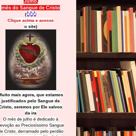
Julho,
mês do Sangue de Cristo
(
👆👆👆
Clique acima e
a
cesse
o site)
Muito mais agora, que estamos
justificados pelo Sangue de
Cri
sto, seremos por Ele salvos
da ira
O mês de julho é dedicado à
evoção ao Preciosíssimo Sangue
de Cristo, derramado pelo perdão