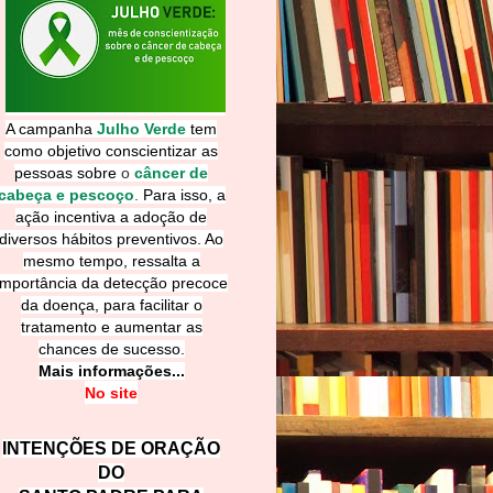
A campanha
Julho Verde
tem
como objetivo conscientizar as
pessoas sobre
o
câncer de
cabeça e pescoço
.
Para isso, a
ação incentiva a adoção de
diversos hábitos preventivos. Ao
mesmo tempo, ressalta a
importância da detecção precoce
da doença, para facilitar o
tratamento e aumentar as
chances de sucesso.
Mais informações...
No site
INTENÇÕES DE ORAÇÃO
DO