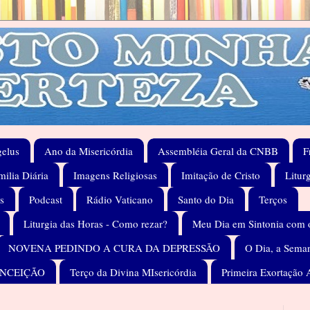
elus
Ano da Misericórdia
Assembléia Geral da CNBB
F
ilia Diária
Imagens Religiosas
Imitação de Cristo
Litur
s
Podcast
Rádio Vaticano
Santo do Dia
Terços
Liturgia das Horas - Como rezar?
Meu Dia em Sintonia com 
NOVENA PEDINDO A CURA DA DEPRESSÃO
O Dia, a Seman
ONCEIÇÃO
Terço da Divina MIsericórdia
Primeira Exortação 