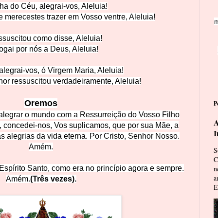
ha do Céu, alegrai-v
os, Aleluia!
 merecestes trazer em Voss
o ventre, Aleluia!
m
suscitou como disse, A
leluia!
gai por nós a Deu
s, Aleluia!
alegrai-vos, ó Virgem Mari
a, Aleluia!
or ressuscitou
verdadeiramente, Aleluia!
Oremos
P
alegrar o mundo com a Ressurreição do Vosso Filho
A
, concedei-nos, Vos suplicamos, que por sua Mãe, a
I
 alegrias da vida eterna. P
or Cristo, Senhor Nosso.
Amém.
S
C
 Espírito Santo, como era no princípio agora e sempre.
n
a
Amém.
(T
rês vezes).
E