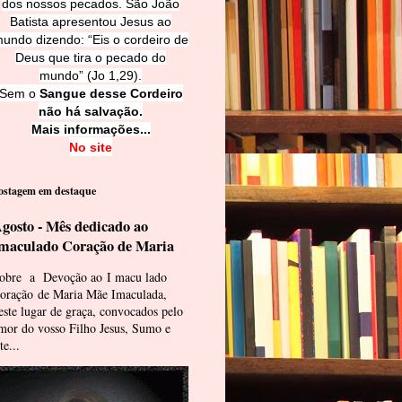
dos nossos pecados. São João
Batista apresentou Jesus ao
undo dizendo: “Eis o cordeiro de
Deus que tira o pecado do
mundo” (Jo 1,29).
Sem o
Sangue desse Cordeiro
não há salvação.
Mais informações...
No site
ostagem em destaque
gosto - Mês dedicado ao
maculado Coração de Maria
obre a Devoção ao I macu lado
oração de Maria Mãe Imaculada,
este lugar de graça, convocados pelo
mor do vosso Filho Jesus, Sumo e
te...