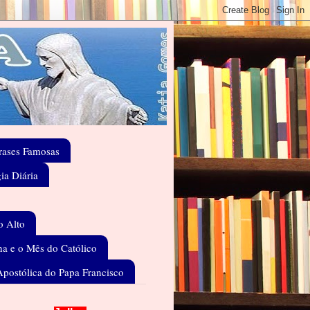
rases Famosas
gia Diária
o Alto
a e o Mês do Católico
Apostólica do Papa Francisco