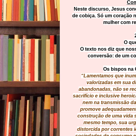
Com
Neste discurso, Jesus con
de cobiça. Só um coração 
mulher com re
O que
O texto nos diz que nos
conversão: de um co
Os bispos na 
“Lamentamos que inume
valorizadas em sua d
abandonadas, não se re
sacrifício e inclusive hero
nem na transmissão da 
promove adequadamente 
construção de uma vida s
mesmo tempo, sua urge
distorcida por correntes 
sociedades de consumo e 