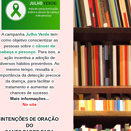
A campanha
Julho Verde
tem
como objetivo conscientizar as
pessoas sobre
o
câncer de
cabeça e pescoço
.
Para isso, a
ação incentiva a adoção de
diversos hábitos preventivos. Ao
mesmo tempo, ressalta a
importância da detecção precoce
da doença, para facilitar o
tratamento e aumentar as
chances de sucesso.
Mais informações...
No site
INTENÇÕES DE ORAÇÃO
DO