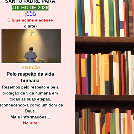
SANTO PADRE PARA
JULHO DE 2026
(
👆👆👆
Clique acima e
a
cesse
o site)
Intenção
Pelo respeito da vida
humana
Rezemos pelo respeito e pela
proteção da vida humana em
todas as suas etapas,
econhecendo-a como um dom de
Deus.
Mais informações...
No site