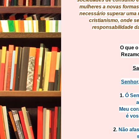
mulheres a novas formas 
necessário superar uma 
cristianismo, onde s
responsabilidade d
O que o
Rezamo
Sa
Senhor,
1.
Ó Sen
a
Meu cora
é vos
2.
Não afas