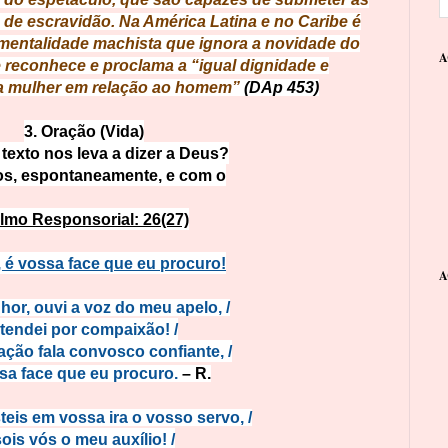
de escravidão. Na América Latina e no Caribe é
mentalidade machista que ignora a novidade do
A
e reconhece e proclama a “igual dignidade e
a mulher em relação ao homem”
(DAp 453)
3. Oração (Vida)
 texto nos leva a dizer a Deus?
s, espontaneamente, e com o
lmo Responsorial: 26(27)
 é vossa face que eu procuro!
A
hor, ouvi a voz do meu apelo, /
tendei por compaixão! /
ção fala convosco confiante, /
sa face que eu procuro.
– R.
teis em vossa ira o vosso servo, /
sois vós o meu auxílio! /