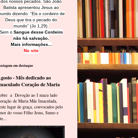
dos nossos pecados. São João
Batista apresentou Jesus ao
undo dizendo: “Eis o cordeiro de
Deus que tira o pecado do
mundo” (Jo 1,29).
Sem o
Sangue desse Cordeiro
não há salvação.
Mais informações...
No site
ostagem em destaque
gosto - Mês dedicado ao
maculado Coração de Maria
obre a Devoção ao I macu lado
oração de Maria Mãe Imaculada,
este lugar de graça, convocados pelo
mor do vosso Filho Jesus, Sumo e
te...