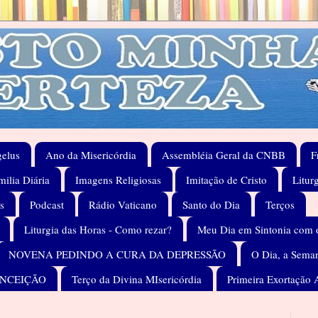
elus
Ano da Misericórdia
Assembléia Geral da CNBB
F
ilia Diária
Imagens Religiosas
Imitação de Cristo
Litur
s
Podcast
Rádio Vaticano
Santo do Dia
Terços
Liturgia das Horas - Como rezar?
Meu Dia em Sintonia com 
NOVENA PEDINDO A CURA DA DEPRESSÃO
O Dia, a Seman
ONCEIÇÃO
Terço da Divina MIsericórdia
Primeira Exortação 