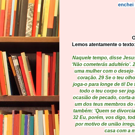
enchei 
O
Lemos atentamente o texto:
Naquele tempo, disse Jesus 
‘Não cometerás adultério’. 
uma mulher com o desejo d
coração. 29 Se o teu olho
joga-o para longe de ti! D
todo o teu corpo ser joga
ocasião de pecado, corta-a 
um dos teus membros do que
também: ‘Quem se divorciar
32 Eu, porém, vos digo, tod
por motivo de união irregu
casa com a m