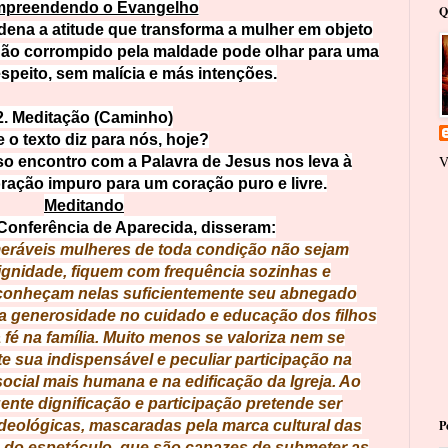
preendendo o Evangelho
Q
dena a atitude que transforma a mulher em objeto
não corrompido pela maldade pode olhar para uma
speito, sem malícia e más intenções.
2. Meditação (Caminho)
 o texto diz para nós, hoje?
V
so encontro com a Palavra de Jesus nos leva à
ração impuro para um coração puro e livre.
Meditando
Conferência de Aparecida, disseram:
ráveis mulheres de toda condição não sejam
ignidade, fiquem com frequência sozinhas e
conheçam nelas suficientemente seu abnegado
ica generosidade no cuidado e educação dos filhos
fé na família. Muito menos se valoriza nem se
sua indispensável e peculiar participação na
ocial mais humana e na edificação da Igreja. Ao
nte dignificação e participação pretende ser
ideológicas, mascaradas pela marca cultural das
P
do espetáculo, que são capazes de submeter as