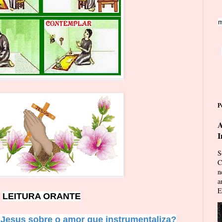
m
P
A
I
S
C
n
a
E
LEITURA ORANTE
z Jesus sobre o amor que instrumentaliza?