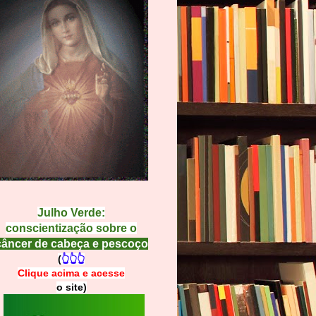
Julho Verde:
conscientização sobre o
câncer de cabeça e pescoço
(
👆👆👆
Clique acima e
a
cesse
o site)