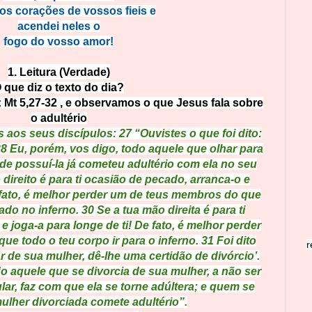
os corações de vossos fieis e
acendei neles o
fogo do vosso amor!
1. Leitura (Verdade)
 que diz o texto do dia?
 Mt 5,27-32 , e observamos o que Jesus fala sobre
o adultério
aos seus discípulos: 27 “Ouvistes o que foi dito:
28 Eu, porém, vos digo, todo aquele que olhar para
e possuí-la já cometeu adultério com ela no seu
 direito é para ti ocasião de pecado, arranca-o e
e fato, é melhor perder um de teus membros do que
do no inferno. 30 Se a tua mão direita é para ti
e joga-a para longe de ti! De fato, é melhor perder
 todo o teu corpo ir para o inferno. 31 Foi dito
r
 de sua mulher, dê-lhe uma certidão de divórcio’.
o aquele que se divorcia de sua mulher, a não ser
lar, faz com que ela se torne adúltera; e quem se
ulher divorciada comete adultério”.