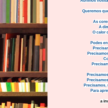
Abrimos nossas
Queremos que 
As core
A di
O calor 
Podes ent
Precisa
Precisamos 
Co
Precisam
Precisamos 
Precisamos 
Precisamos, 
Para apre
a in