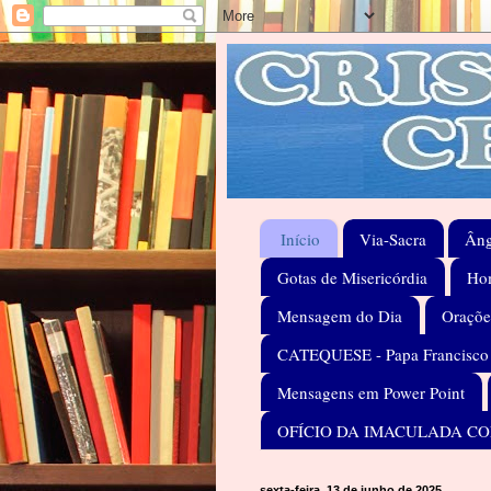
Início
Via-Sacra
Âng
Gotas de Misericórdia
Hom
Mensagem do Dia
Oraçõe
CATEQUESE - Papa Francisco
Mensagens em Power Point
OFÍCIO DA IMACULADA C
sexta-feira, 13 de junho de 2025