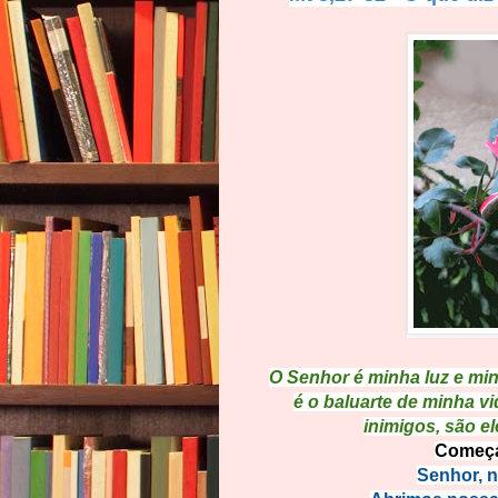
O Senhor é minha luz e mi
é o baluarte de minha v
inimigos, são e
Começa
Senhor, n