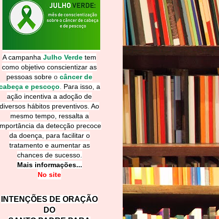
A campanha
Julho Verde
tem
como objetivo conscientizar as
pessoas sobre
o
câncer de
cabeça e pescoço
.
Para isso, a
ação incentiva a adoção de
diversos hábitos preventivos. Ao
mesmo tempo, ressalta a
importância da detecção precoce
da doença, para facilitar o
tratamento e aumentar as
chances de sucesso.
Mais informações...
No site
INTENÇÕES DE ORAÇÃO
DO