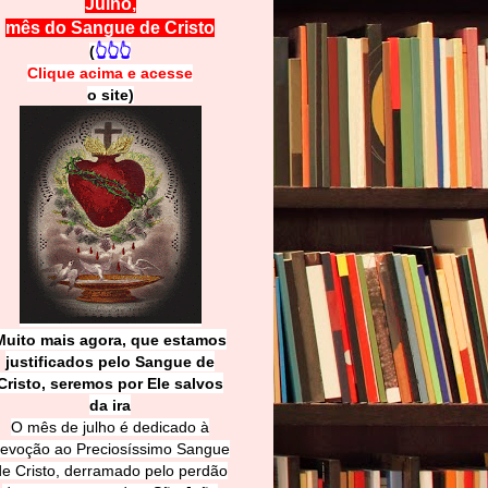
Julho,
mês do Sangue de Cristo
(
👆👆👆
Clique acima e
a
cesse
o site)
Muito mais agora, que estamos
justificados pelo Sangue de
Cri
sto, seremos por Ele salvos
da ira
O mês de julho é dedicado à
evoção ao Preciosíssimo Sangue
de Cristo, derramado pelo perdão