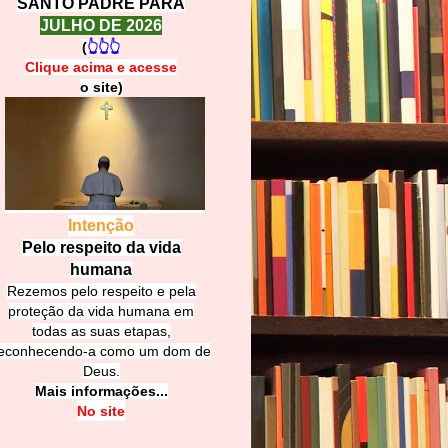
SANTO PADRE PARA
JULHO DE 2026
(
👆👆👆
Clique acima e
a
cesse
o site)
Intenção
Pelo respeito da vida
humana
Rezemos pelo respeito e pela
proteção da vida humana em
todas as suas etapas,
econhecendo-a como um dom de
Deus.
Mais informações...
No site