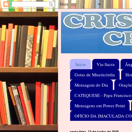
Início
Via-Sacra
Âng
Gotas de Misericórdia
Hom
Mensagem do Dia
Oraçõe
CATEQUESE - Papa Francisco
Mensagens em Power Point
OFÍCIO DA IMACULADA C
sexta-feira, 13 de junho de 2025