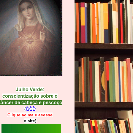
Julho Verde:
conscientização sobre o
câncer de cabeça e pescoço
(
👆👆👆
Clique acima e
a
cesse
o site)