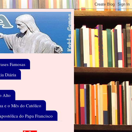
rases Famosas
gia Diária
o Alto
a e o Mês do Católico
Apostólica do Papa Francisco