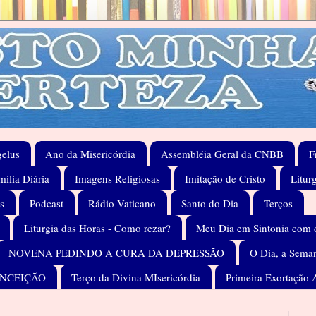
elus
Ano da Misericórdia
Assembléia Geral da CNBB
F
ilia Diária
Imagens Religiosas
Imitação de Cristo
Litur
s
Podcast
Rádio Vaticano
Santo do Dia
Terços
Liturgia das Horas - Como rezar?
Meu Dia em Sintonia com 
NOVENA PEDINDO A CURA DA DEPRESSÃO
O Dia, a Seman
ONCEIÇÃO
Terço da Divina MIsericórdia
Primeira Exortação 