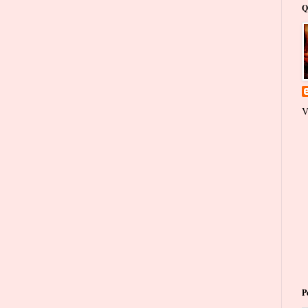
Q
V
P