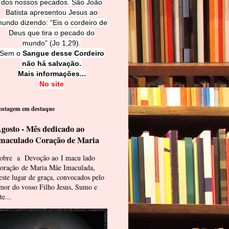
dos nossos pecados. São João
Batista apresentou Jesus ao
undo dizendo: “Eis o cordeiro de
Deus que tira o pecado do
mundo” (Jo 1,29).
Sem o
Sangue desse Cordeiro
não há salvação.
Mais informações...
No site
ostagem em destaque
gosto - Mês dedicado ao
maculado Coração de Maria
obre a Devoção ao I macu lado
oração de Maria Mãe Imaculada,
este lugar de graça, convocados pelo
mor do vosso Filho Jesus, Sumo e
te...