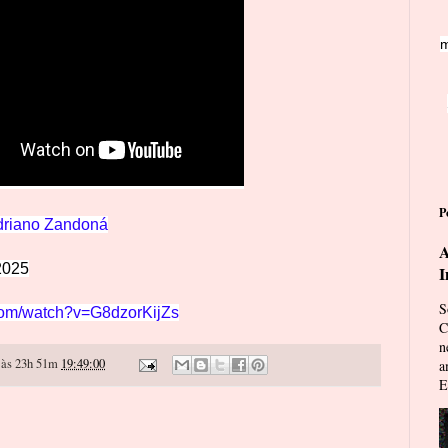
m
P
driano Zandoná
A
2025
I
S
com/watch?v=G8dzorKijZs
C
n
às 23h 51m
19:49:00
a
E