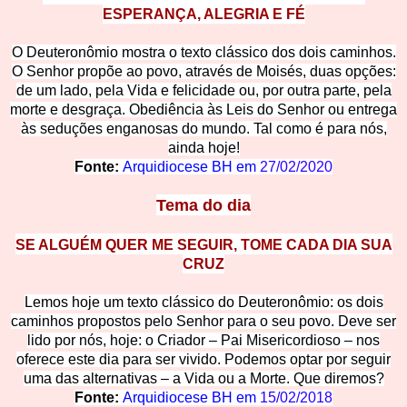
ESPERANÇA, ALEGRIA E FÉ
O Deuteronômio mostra o texto clássico dos dois caminhos.
O Senhor propõe ao povo, através de Moisés, duas opções:
de um lado, pela Vida e felicidade ou, por outra parte, pela
morte e desgraça. Obediência às Leis do Senhor
ou e
ntrega
às seduções enganosas do mundo. Tal como é para nós,
ainda hoje!
Fonte
:
Arquidi
ocese
BH em
27/02/2020
Tema do dia
SE ALGUÉM QUER ME SEGUIR, TOME CADA DIA SUA
CRUZ
Lemos hoje um texto clássico do Deuteronômio: os dois
caminhos propostos pelo Senhor para o seu povo. Deve ser
lido por nós, hoje: o Criador – Pai Misericordioso – nos
oferece este dia para ser vivido. Podemos optar por
seguir
uma das alternativas – a Vida ou a Morte. Que diremos?
Fonte
:
Arquidi
ocese
BH em
15/02/2018