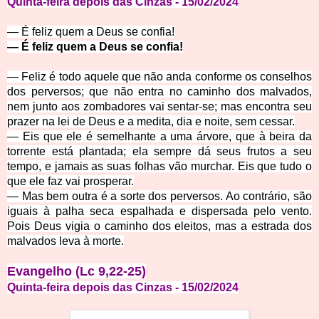
Quinta-feira depois das Cinzas
- 15
/02
/
2
0
24
—
É feliz quem a Deus se confia!
—
É feliz quem a Deus se confia!
—
Feliz é todo aquele que não anda conforme os conselhos
dos perversos; que não entra no caminho dos malvados,
nem junto aos zombadores vai sentar-se; mas encontra seu
prazer na lei de Deus e a medita, dia e noite, sem cessar.
—
Eis que ele é semelhante a uma árvore, que à beira da
torrente está plantada; ela sempre dá seus frutos a seu
tempo, e jamais as suas folhas vão murchar. Eis que tudo o
que ele faz vai prosperar.
—
Mas bem outra é a sorte dos perversos. Ao contrário, são
iguais à palha seca espalhada e dispersada pelo vento.
Pois Deus vigia o caminho dos eleitos, mas a estrada dos
malvados leva à morte.
Evangelho (Lc 9,22-25)
Quinta-feira depois das Cinzas
- 15
/02
/
2
0
24