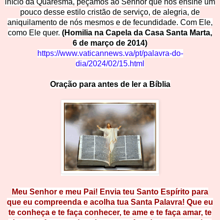
início da Quaresma, peçamos ao Senhor que nos ensine um
pouco desse estilo cristão de serviço, de alegria, de
aniquilamento de nós mesmos e de fecundidade. Com Ele,
como Ele quer.
(Homilia na Capela da Casa Santa Marta,
6 de março de 2014)
https://www.vaticannews.va/pt/palavra-do-
dia/2024/02/15.html
Oração
p
a
r
a
a
n
t
e
s
d
e
l
e
r
a
Bíblia
Meu Senhor e meu Pai! Envia teu Santo Espírito para
q
ue eu compreenda e acolha tua Santa
Palavra! Que e
u
te conh
eça e
te fa
ça conhecer, te ame e te faça amar, te