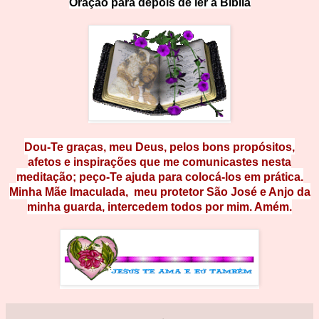
Oração
pa
ra
d
e
p
o
i
s
d
e
l
e
r
a
B
íblia
Dou-Te graças, meu Deus, pelos bons propósitos,
afetos e inspirações que me comunicastes nesta
meditação; peço-Te ajuda para colocá-los em prática.
Minha Mãe Imaculada, meu
protetor São José e Anjo da
minha guarda, intercedem todos por mim. Amém.