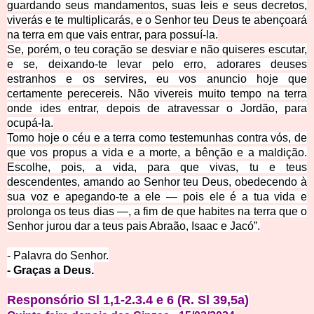
guardando seus mandamentos, suas leis e seus decretos,
viverás e te multiplicarás, e o Senhor teu Deus te abençoará
na terra em que vais entrar, para possuí-la.
Se, porém, o teu coração se desviar e não quiseres escutar,
e se, deixando-te levar pelo erro, adorares deuses
estranhos e os servires,
eu vos anuncio hoje que
certamente perecereis. Não vivereis muito tempo na terra
onde ides entrar, depois de atravessar o Jordão, para
ocupá-la.
Tomo hoje o céu e a terra como testemunhas contra vós, de
que vos propus a vida e a morte, a bênção e a maldição.
Escolhe, pois, a vida, para que vivas, tu e teus
descendentes,
amando ao Senhor teu Deus, obedecendo à
sua voz e apegando-te a ele
—
pois ele é a tua vida e
prolonga os teus dias —, a fim de que habites na terra que o
Senhor jurou dar a teus pais Abraão, Isaac e Jacó”.
- Palavra do Senhor.
- Graças a Deus.
Responsório Sl 1,1-2.3.4 e 6 (R. Sl 39,5a)