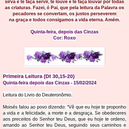
sirva e te faça ser
vir
, t
e
l
ouv
e
e
te
faça louvar por todas
as criaturas.
Fazei, ó Pai, que pe
l
a l
eitur
a da
Palavra os
pecadores se convertam, os justos perseverem
na
graça e
to
dos
consigamos a vida eterna. Amém.
Quinta-feira,
depois das Cinzas
Cor:
Ro
xo
Primeira Leitura (Dt 30,15-20)
Quinta-feira depois das Cinzas
- 15
/02
/
2
0
24
Leitura do Livro do Deuteronômio.
Moisés falou ao povo dizendo:
“Vê que eu hoje te proponho
a vida e a felicidade, a morte e a desgraça.
Se obedeceres
aos preceitos do Senhor teu Deus, que eu hoje te ordeno,
amando ao Senhor teu Deus, seguindo seus caminhos e