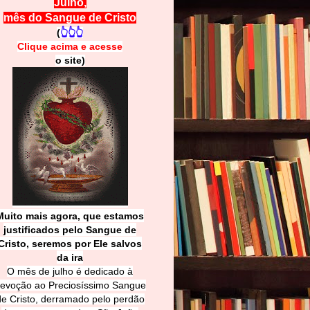
Julho,
mês do Sangue de Cristo
(
👆👆👆
Clique acima e
a
cesse
o site)
Muito mais agora, que estamos
justificados pelo Sangue de
Cri
sto, seremos por Ele salvos
da ira
O mês de julho é dedicado à
evoção ao Preciosíssimo Sangue
de Cristo, derramado pelo perdão