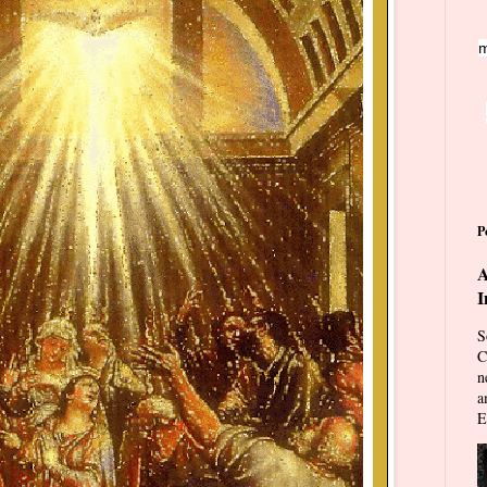
m
P
A
I
S
C
n
a
E