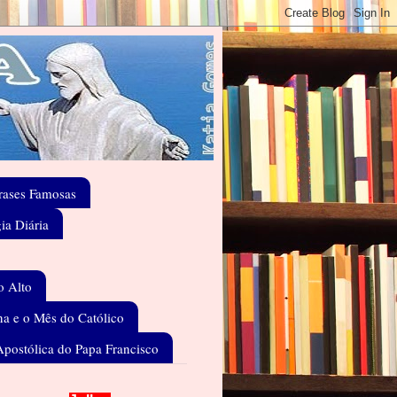
rases Famosas
gia Diária
o Alto
a e o Mês do Católico
Apostólica do Papa Francisco