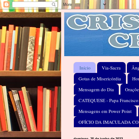
Início
Via-Sacra
Âng
Gotas de Misericórdia
Hom
Mensagem do Dia
Oraçõe
CATEQUESE - Papa Francisco
Mensagens em Power Point
OFÍCIO DA IMACULADA C
domingo, 25 de junho de 2023