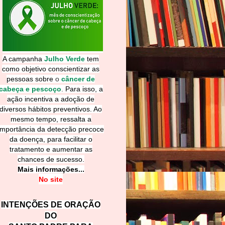
A campanha
Julho Verde
tem
como objetivo conscientizar as
pessoas sobre
o
câncer de
cabeça e pescoço
.
Para isso, a
ação incentiva a adoção de
diversos hábitos preventivos. Ao
mesmo tempo, ressalta a
importância da detecção precoce
da doença, para facilitar o
tratamento e aumentar as
chances de sucesso.
Mais informações...
No site
INTENÇÕES DE ORAÇÃO
DO