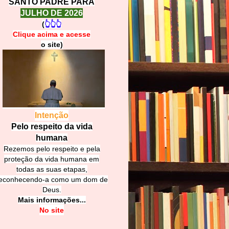
SANTO PADRE PARA
JULHO DE 2026
(
👆👆👆
Clique acima e
a
cesse
o site)
Intenção
Pelo respeito da vida
humana
Rezemos pelo respeito e pela
proteção da vida humana em
todas as suas etapas,
econhecendo-a como um dom de
Deus.
Mais informações...
No site