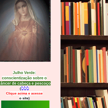
Julho Verde:
conscientização sobre o
câncer de cabeça e pescoço
(
👆👆👆
Clique acima e
a
cesse
o site)