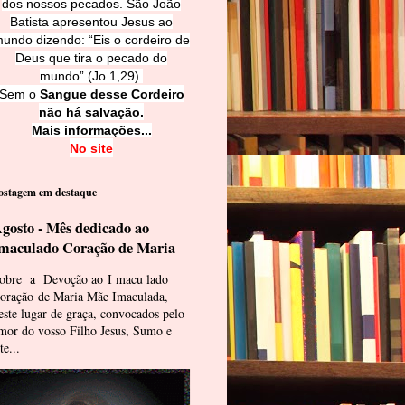
dos nossos pecados. São João
Batista apresentou Jesus ao
undo dizendo: “Eis o cordeiro de
Deus que tira o pecado do
mundo” (Jo 1,29).
Sem o
Sangue desse Cordeiro
não há salvação.
Mais informações...
No site
ostagem em destaque
gosto - Mês dedicado ao
maculado Coração de Maria
obre a Devoção ao I macu lado
oração de Maria Mãe Imaculada,
este lugar de graça, convocados pelo
mor do vosso Filho Jesus, Sumo e
te...