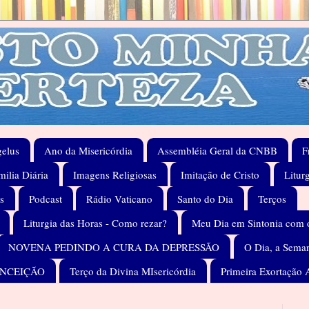
elus
Ano da Misericórdia
Assembléia Geral da CNBB
F
ilia Diária
Imagens Religiosas
Imitação de Cristo
Litur
s
Podcast
Rádio Vaticano
Santo do Dia
Terços
Liturgia das Horas - Como rezar?
Meu Dia em Sintonia com 
NOVENA PEDINDO A CURA DA DEPRESSÃO
O Dia, a Seman
ONCEIÇÃO
Terço da Divina MIsericórdia
Primeira Exortação 