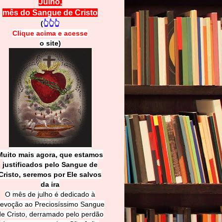
Julho,
mês do Sangue de Cristo
(
👆👆👆
Clique acima e
a
cesse
o site)
Muito mais agora, que estamos
justificados pelo Sangue de
Cri
sto, seremos por Ele salvos
da ira
O mês de julho é dedicado à
evoção ao Preciosíssimo Sangue
de Cristo, derramado pelo perdão