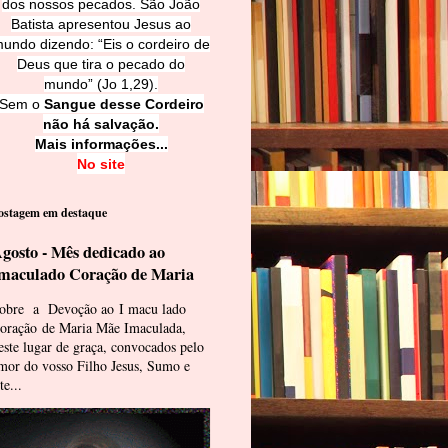
dos nossos pecados. São João
Batista apresentou Jesus ao
undo dizendo: “Eis o cordeiro de
Deus que tira o pecado do
mundo” (Jo 1,29).
Sem o
Sangue desse Cordeiro
não há salvação.
Mais informações...
No site
ostagem em destaque
gosto - Mês dedicado ao
maculado Coração de Maria
obre a Devoção ao I macu lado
oração de Maria Mãe Imaculada,
este lugar de graça, convocados pelo
mor do vosso Filho Jesus, Sumo e
te...