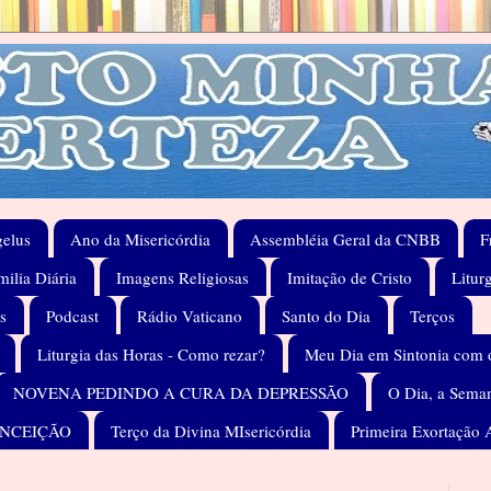
elus
Ano da Misericórdia
Assembléia Geral da CNBB
F
ilia Diária
Imagens Religiosas
Imitação de Cristo
Litur
s
Podcast
Rádio Vaticano
Santo do Dia
Terços
Liturgia das Horas - Como rezar?
Meu Dia em Sintonia com 
NOVENA PEDINDO A CURA DA DEPRESSÃO
O Dia, a Seman
ONCEIÇÃO
Terço da Divina MIsericórdia
Primeira Exortação 