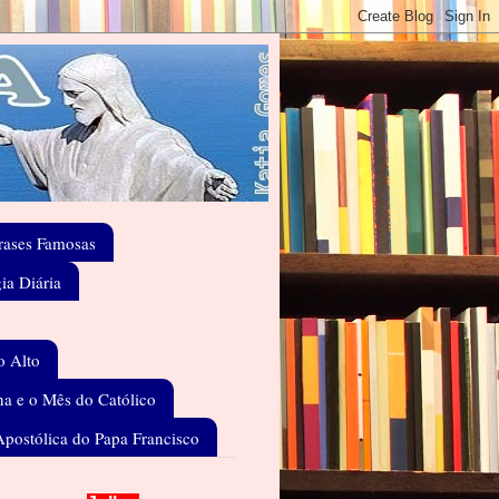
rases Famosas
gia Diária
o Alto
a e o Mês do Católico
Apostólica do Papa Francisco