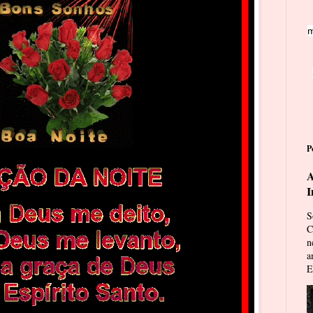
m
P
A
I
S
C
n
a
E