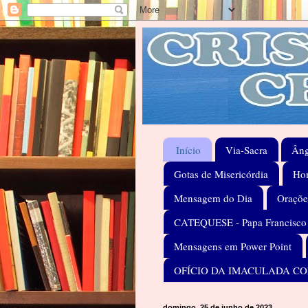
Início
Via-Sacra
Âng
Gotas de Misericórdia
Hom
Mensagem do Dia
Oraçõe
CATEQUESE - Papa Francisco
Mensagens em Power Point
OFÍCIO DA IMACULADA C
domingo, 25 de junho de 2023