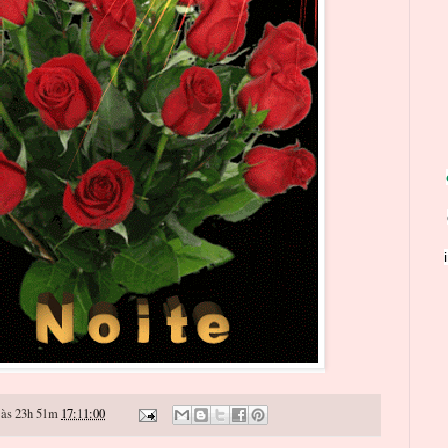
às 23h 51m
17:11:00