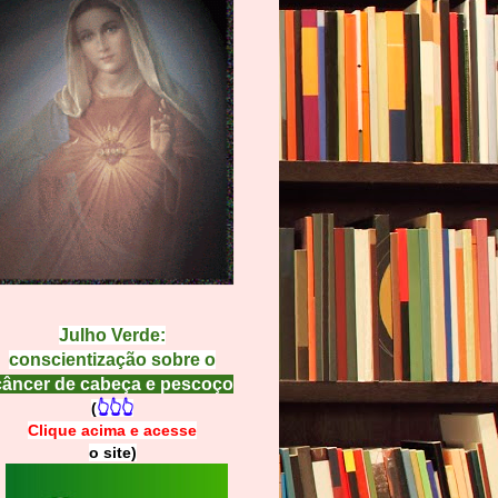
Julho Verde:
conscientização sobre o
câncer de cabeça e pescoço
(
👆👆👆
Clique acima e
a
cesse
o site)