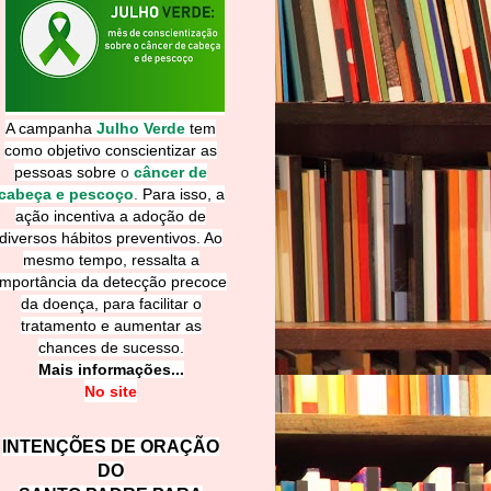
A campanha
Julho Verde
tem
como objetivo conscientizar as
pessoas sobre
o
câncer de
cabeça e pescoço
.
Para isso, a
ação incentiva a adoção de
diversos hábitos preventivos. Ao
mesmo tempo, ressalta a
importância da detecção precoce
da doença, para facilitar o
tratamento e aumentar as
chances de sucesso.
Mais informações...
No site
INTENÇÕES DE ORAÇÃO
DO