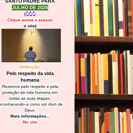
SANTO PADRE PARA
JULHO DE 2026
(
👆👆👆
Clique acima e
a
cesse
o site)
Intenção
Pelo respeito da vida
humana
Rezemos pelo respeito e pela
proteção da vida humana em
todas as suas etapas,
econhecendo-a como um dom de
Deus.
Mais informações...
No site