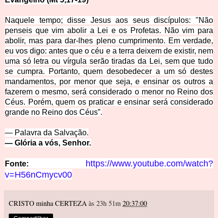
Naquele tempo; disse Jesus aos seus discípulos: "Não
penseis que vim abolir a Lei e os Profetas. Não vim para
abolir, mas para dar-lhes pleno cumprimento. Em verdade,
eu vos digo: antes que o céu e a terra deixem de existir, nem
uma só letra ou vírgula serão tiradas da Lei, sem que tudo
se cumpra. Portanto, quem desobedecer a um só destes
mandamentos, por menor que seja, e ensinar os outros a
fazerem
o mesmo, será considerado o menor no Reino dos
Céus. Porém, quem os praticar e ensinar será considerado
grande no Reino dos Céus”.
— Palavra da S
alv
ação.
— Glória a vós, Senhor.
https://www.youtube.com/watch?
Fonte:
v=H56nCmycv00
CRISTO minha CERTEZA
às 23h 51m
20:37:00