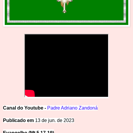
Canal
d
o
Y
outube -
Padre Adriano Zandoná
Publicado em
13 de jun. de 2023
Evangelho (Mt 5,17-19)