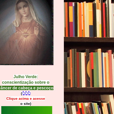
Julho Verde:
conscientização sobre o
câncer de cabeça e pescoço
(
👆👆👆
Clique acima e
a
cesse
o site)