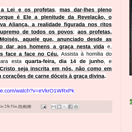
 a Lei e os profetas
,
mas dar-lhes pleno
orque é Ele a plenitude da Revelação, o
a Aliança, a realidade figurada nos ritos
supremo de todos os povos
;
aos profetas,
Moisés, aquele que, anunciado desde as
io dar aos homens a graça nesta vida
e,
s face a face no Céu.
Assista à homilia do
ara esta
quarta-feira, dia 14 de junho
, e
Cristo seja inscrita em nós, não como em
 corações de carne dóceis à graça divina
.
ube.com/watch?v=eVkrO1WRxPk
às 23h 51m
19:40:00