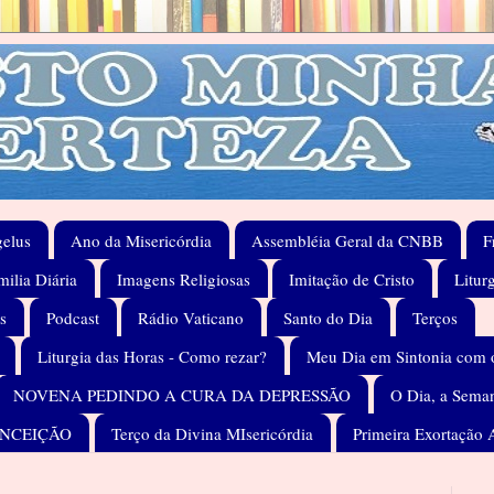
elus
Ano da Misericórdia
Assembléia Geral da CNBB
F
ilia Diária
Imagens Religiosas
Imitação de Cristo
Litur
s
Podcast
Rádio Vaticano
Santo do Dia
Terços
Liturgia das Horas - Como rezar?
Meu Dia em Sintonia com 
NOVENA PEDINDO A CURA DA DEPRESSÃO
O Dia, a Seman
ONCEIÇÃO
Terço da Divina MIsericórdia
Primeira Exortação 