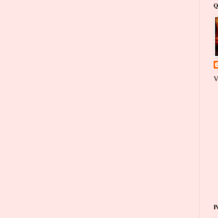
Q
V
P