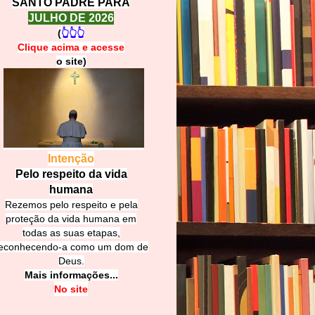
SANTO PADRE PARA
JULHO DE 2026
(
👆👆👆
Clique acima e
a
cesse
o site)
Intenção
Pelo respeito da vida
humana
Rezemos pelo respeito e pela
proteção da vida humana em
todas as suas etapas,
econhecendo-a como um dom de
Deus.
Mais informações...
No site