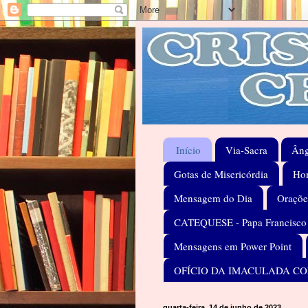
Início
Via-Sacra
Âng
Gotas de Misericórdia
Hom
Mensagem do Dia
Oraçõe
CATEQUESE - Papa Francisco
Mensagens em Power Point
OFÍCIO DA IMACULADA C
quarta-feira, 14 de junho de 2023