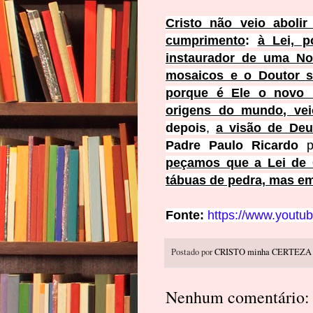
Cristo não veio abolir
cumprimento
:
à Lei, p
instaurador de uma Nov
mosaicos e o Doutor 
porque é Ele o novo 
origens do mundo, ve
depois
,
a visão de Deu
Padre Paulo Ricardo
p
peçamos que a Lei de 
tábuas de pedra, mas em
Fonte:
https://www.yout
Postado por
CRISTO minha CERTEZA
Nenhum comentário: