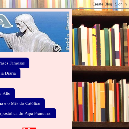
rases Famosas
gia Diária
o Alto
a e o Mês do Católico
Apostólica do Papa Francisco