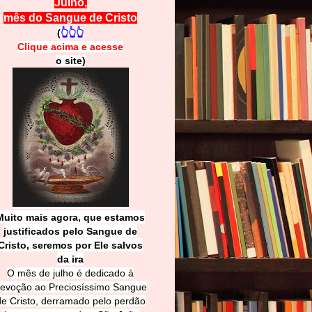
Julho,
mês do Sangue de Cristo
(
👆👆👆
Clique acima e
a
cesse
o site)
Muito mais agora, que estamos
justificados pelo Sangue de
Cri
sto, seremos por Ele salvos
da ira
O mês de julho é dedicado à
evoção ao Preciosíssimo Sangue
de Cristo, derramado pelo perdão