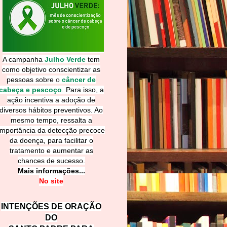
A campanha
Julho Verde
tem
como objetivo conscientizar as
pessoas sobre
o
câncer de
cabeça e pescoço
.
Para isso, a
ação incentiva a adoção de
diversos hábitos preventivos. Ao
mesmo tempo, ressalta a
importância da detecção precoce
da doença, para facilitar o
tratamento e aumentar as
chances de sucesso.
Mais informações...
No site
INTENÇÕES DE ORAÇÃO
DO