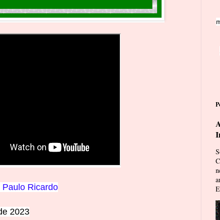
m
P
A
I
S
C
n
a
Paulo
Ricardo
E
 de 2023