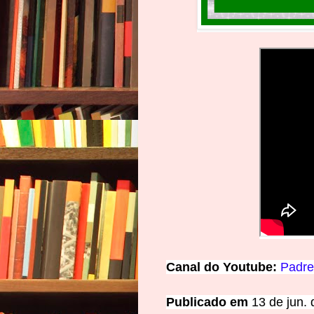
Canal
d
o
Y
o
u
t
u
be:
Padre
Publicado em
13 de jun.