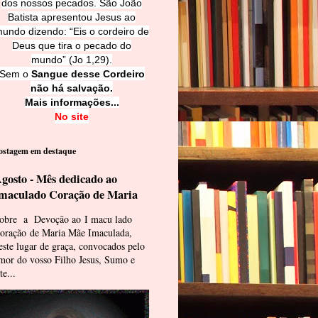
dos nossos pecados. São João
Batista apresentou Jesus ao
undo dizendo: “Eis o cordeiro de
Deus que tira o pecado do
mundo” (Jo 1,29).
Sem o
Sangue desse Cordeiro
não há salvação.
Mais informações...
No site
ostagem em destaque
gosto - Mês dedicado ao
maculado Coração de Maria
obre a Devoção ao I macu lado
oração de Maria Mãe Imaculada,
este lugar de graça, convocados pelo
mor do vosso Filho Jesus, Sumo e
te...