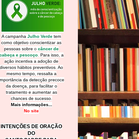
A campanha
Julho Verde
tem
como objetivo conscientizar as
pessoas sobre
o
câncer de
cabeça e pescoço
.
Para isso, a
ação incentiva a adoção de
diversos hábitos preventivos. Ao
mesmo tempo, ressalta a
importância da detecção precoce
da doença, para facilitar o
tratamento e aumentar as
chances de sucesso.
Mais informações...
No site
INTENÇÕES DE ORAÇÃO
DO