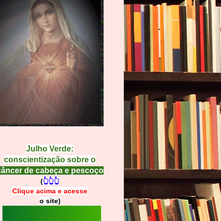
Julho Verde:
conscientização sobre o
câncer de cabeça e pescoço
(
👆👆👆
Clique acima e
a
cesse
o site)