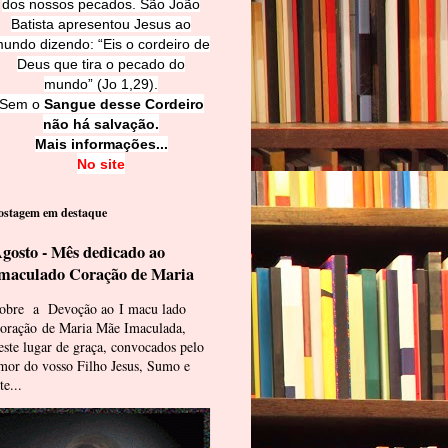
dos nossos pecados. São João
Batista apresentou Jesus ao
undo dizendo: “Eis o cordeiro de
Deus que tira o pecado do
mundo” (Jo 1,29).
Sem o
Sangue desse Cordeiro
não há salvação.
Mais informações...
No site
ostagem em destaque
gosto - Mês dedicado ao
maculado Coração de Maria
obre a Devoção ao I macu lado
oração de Maria Mãe Imaculada,
este lugar de graça, convocados pelo
mor do vosso Filho Jesus, Sumo e
te...