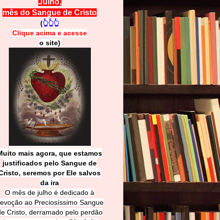
Julho,
mês do Sangue de Cristo
(
👆👆👆
Clique acima e
a
cesse
o site)
Muito mais agora, que estamos
justificados pelo Sangue de
Cri
sto, seremos por Ele salvos
da ira
O mês de julho é dedicado à
evoção ao Preciosíssimo Sangue
de Cristo, derramado pelo perdão