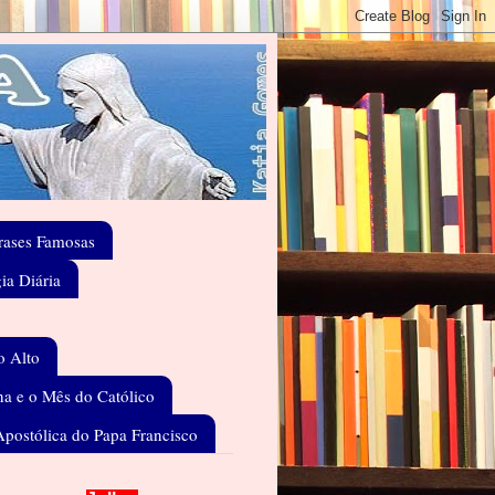
rases Famosas
gia Diária
o Alto
a e o Mês do Católico
Apostólica do Papa Francisco