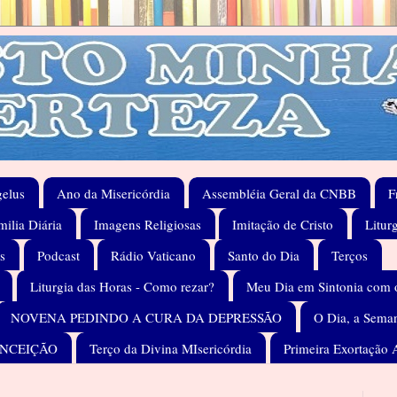
elus
Ano da Misericórdia
Assembléia Geral da CNBB
F
ilia Diária
Imagens Religiosas
Imitação de Cristo
Litur
s
Podcast
Rádio Vaticano
Santo do Dia
Terços
Liturgia das Horas - Como rezar?
Meu Dia em Sintonia com 
NOVENA PEDINDO A CURA DA DEPRESSÃO
O Dia, a Seman
ONCEIÇÃO
Terço da Divina MIsericórdia
Primeira Exortação 