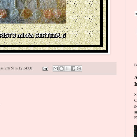
m
P
às 23h 51m
12:34:00
A
I
S
C
o
n
a
E