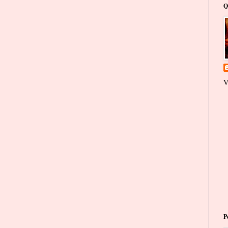
Q
V
P