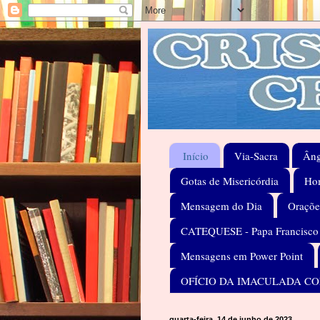
Início
Via-Sacra
Âng
Gotas de Misericórdia
Hom
Mensagem do Dia
Oraçõe
CATEQUESE - Papa Francisco
Mensagens em Power Point
OFÍCIO DA IMACULADA C
quarta-feira, 14 de junho de 2023