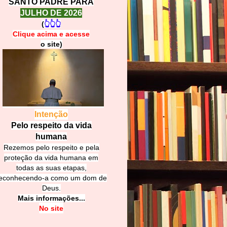
SANTO PADRE PARA
JULHO DE 2026
(
👆👆👆
Clique acima e
a
cesse
o site)
Intenção
Pelo respeito da vida
humana
Rezemos pelo respeito e pela
proteção da vida humana em
todas as suas etapas,
econhecendo-a como um dom de
Deus.
Mais informações...
No site