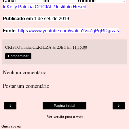
Canal
do
Y
outube -
Ir Kelly Patricia OFICIAL / Instituto Hesed
Pub
licado em
1 de set. de 2019
Fonte:
https://www.youtube.com/watch?v=ZgPqRDgrzas
CRISTO minha CERTEZA
às 23h 51m
11:15:00
Compartilhar
Nenhum comentário:
Postar um comentário
‹
›
Página inicial
Ver versão para a web
Quem sou eu