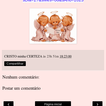
sDia=27&sMes=06&sAno=2023
CRISTO minha CERTEZA
às 23h 51m
18:23:00
Compartilhar
Nenhum comentário:
Postar um comentário
‹
›
Página inicial