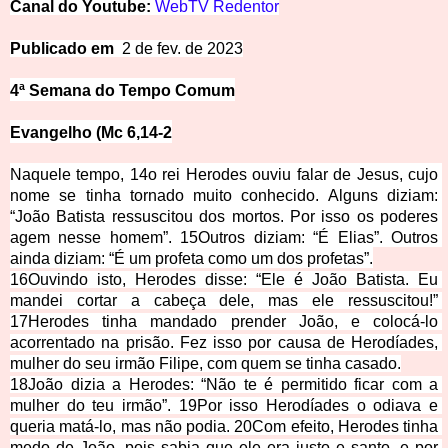
Canal
d
o
Y
o
u
t
u
be:
WebTV Redentor
Public
ado em 
2 de fev. de 2023
4ª Semana do Tem
po Comum
Evangelho (Mc
 6,14-2
Naquele tempo, 14o rei Herodes ou
viu falar de Jesus, cujo 
nome se tinha tornado muito conhecido. Alguns diziam: 
“João Batista ressuscitou dos mortos. Por isso os poderes 
agem nesse homem”. 15Outros diziam: “É Elias”. Outros 
ainda diziam: “É um profeta como um dos profetas”.
16Ouvindo isto, Herodes disse: “Ele é João Batista. Eu 
mandei cortar a cabeça dele, mas ele ressuscitou!” 
17Herodes tinha mandado prender João, e colocá-lo 
acorrentado na prisão. Fez isso por causa de Herodíades, 
mulher do seu irmão Filipe, com quem se tinha casado.
18João dizia a Herodes: “Não te é permitido ficar com a 
mulher do teu irmão”. 19Por isso Herodíades o odiava e 
queria matá-lo, mas não podia. 20Com efeito, Herodes tinha 
medo de João, pois sabia que ele era justo e santo, e por 