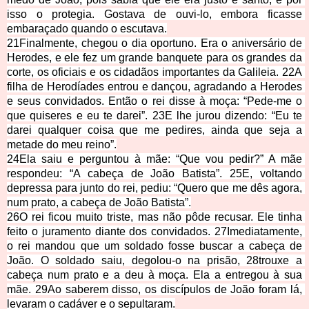
isso o protegia. Gostava de ouvi-lo, embora ficasse 
embaraçado quando o escutava.
21Finalmente, chegou o dia oportuno. Era o aniversário de 
Herodes, e ele fez um grande banquete para os grandes da 
corte, os oficiais e os cidadãos importantes da Galileia. 22A 
filha de Herodíades entrou e dançou, agradando a Herodes 
e seus convidados. Então o rei disse à moça: “Pede-me o 
que quiseres e eu te darei”. 23E lhe jurou dizendo: “Eu te 
darei qualquer coisa que me pedires, ainda que seja a 
metade do meu reino”.
24Ela saiu e perguntou à mãe: “Que vou pedir?” A mãe 
respondeu: “A cabeça de João Batista”. 25E, voltando 
depressa para junto do rei, pediu: “Quero que me dês agora, 
num prato, a cabeça de João Batista”.
26O rei ficou muito triste, mas não pôde recusar. Ele tinha 
feito o juramento diante dos convidados. 27Imediatamente, 
o rei mandou que um soldado fosse buscar a cabeça de 
João. O soldado saiu, degolou-o na prisão, 28trouxe a 
cabeça num prato e a deu à moça. Ela a entregou à sua 
mãe. 29Ao saberem disso, os discípulos de João foram lá, 
levara
m o cadáver e o sepultaram.