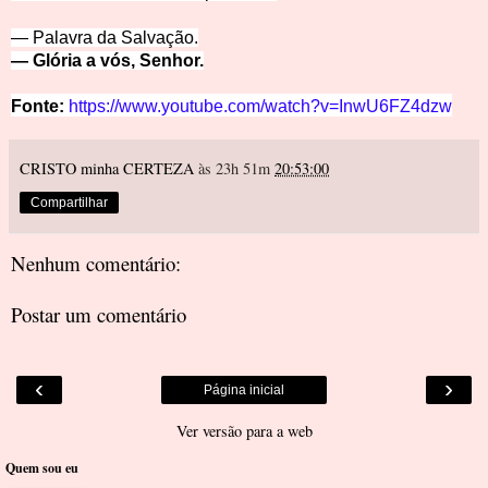
— Palavra da Salv
ação.
— Glória a vó
s, Senhor.
Fonte: 
https://www.youtube.com/watch?v=InwU6FZ4dzw
CRISTO minha CERTEZA
às 23h 51m
20:53:00
Compartilhar
Nenhum comentário:
Postar um comentário
‹
›
Página inicial
Ver versão para a web
Quem sou eu