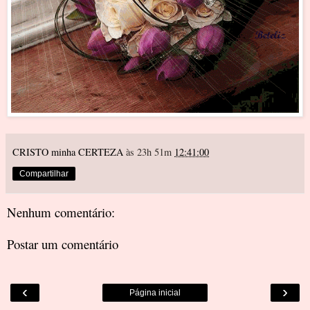
CRISTO minha CERTEZA
às 23h 51m
12:41:00
Compartilhar
Nenhum comentário:
Postar um comentário
‹
›
Página inicial