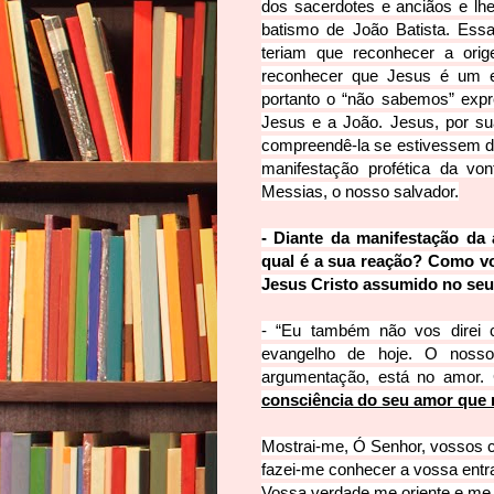
dos sacerdotes e anciãos e lh
batismo de João Batista. Essa
teriam que reconhecer a ori
reconhecer que Jesus é um e
portanto o “não sabemos” exp
Jesus e a João. Jesus, por s
compreendê-la se estivessem d
manifestação profética da v
Messias, o nosso salvador.
- Diante da manifestação da
qual é a sua reação? Como v
Jesus Cristo assumido no se
- “Eu também não vos direi 
evangelho de hoje. O
nosso 
argumentação, está no amor
consciência do seu amor que 
Mostrai-me, Ó Senhor,
vossos 
fazei-me conhecer a vossa entr
Vossa verdade me oriente e me