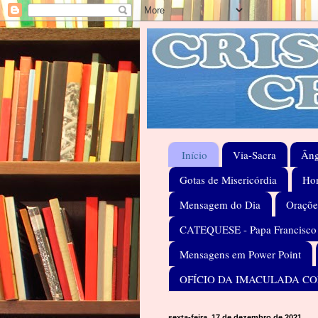
Início
Via-Sacra
Âng
Gotas de Misericórdia
Hom
Mensagem do Dia
Oraçõe
CATEQUESE - Papa Francisco
Mensagens em Power Point
OFÍCIO DA IMACULADA C
sexta-feira, 17 de dezembro de 2021