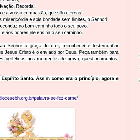
lvação. Recordai,
 e a vossa compaixão, que são eternas!
 misericórdia e sois bondade sem limites, ó Senhor!
 reconduz ao bom caminho todo o seu povo.
, e aos pobres ele ensina o s
eu caminho.
 ao Senhor a graça de crer, reconhecer e testemunhar
e Jesus Cristo é o enviado por Deus. Peça também para
es proféticas nos momentos de prova, questionamentos,
o Espírito Santo. Assim c
omo era o princípio, agora e
idiocesebh.org.br/palavra-
se-fez-carne/