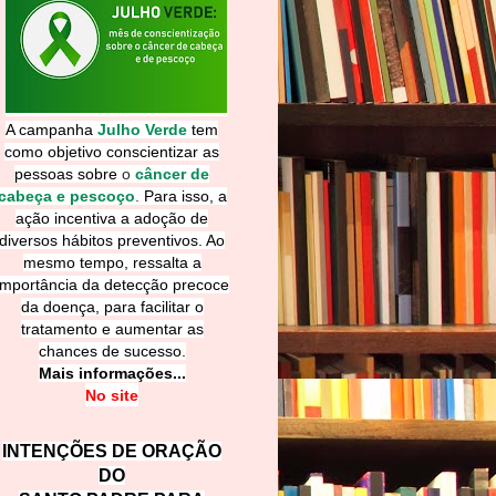
A campanha
Julho Verde
tem
como objetivo conscientizar as
pessoas sobre
o
câncer de
cabeça e pescoço
.
Para isso, a
ação incentiva a adoção de
diversos hábitos preventivos. Ao
mesmo tempo, ressalta a
importância da detecção precoce
da doença, para facilitar o
tratamento e aumentar as
chances de sucesso.
Mais informações...
No site
INTENÇÕES DE ORAÇÃO
DO