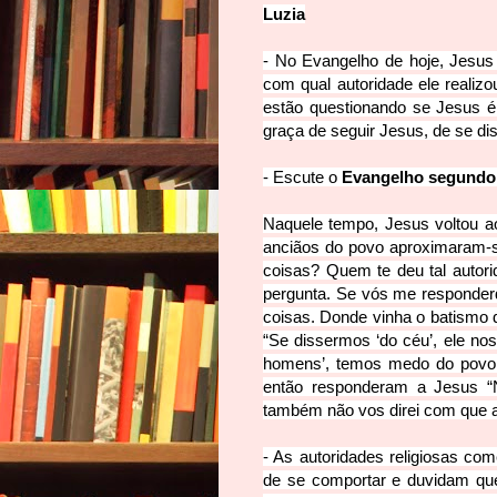
Luzia
- No Evangelho de hoje, Jesus
com qual autoridade ele realiz
estão questionando se Jesus 
graça de seguir Jesus, de se d
- Escute o
Evangelho segundo M
Naquele tempo, Jesus voltou a
anciãos do povo aproximaram-s
coisas? Quem te deu tal autor
pergunta. Se vós me responder
coisas. Donde vinha o batismo 
“Se dissermos ‘do céu’, ele nos
homens’, temos medo do povo,
então responderam a Jesus 
também não vos direi com que a
- As autoridades religiosas c
de se comportar e duvidam qu