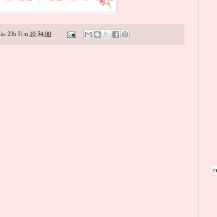
às 23h 51m
10:54:00
o
r