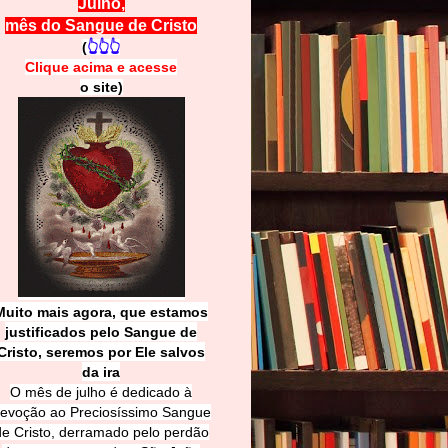
Julho,
mês do Sangue de Cristo
(
👆👆👆
Clique acima e
a
cesse
o site)
Muito mais agora, que estamos
justificados pelo Sangue de
Cri
sto, seremos por Ele salvos
da ira
O mês de julho é dedicado à
evoção ao Preciosíssimo Sangue
de Cristo, derramado pelo perdão