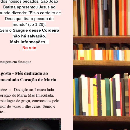
dos nossos pecados. São João
Batista apresentou Jesus ao
undo dizendo: “Eis o cordeiro de
Deus que tira o pecado do
mundo” (Jo 1,29).
Sem o
Sangue desse Cordeiro
não há salvação.
Mais informações...
No site
ostagem em destaque
gosto - Mês dedicado ao
maculado Coração de Maria
obre a Devoção ao I macu lado
oração de Maria Mãe Imaculada,
este lugar de graça, convocados pelo
mor do vosso Filho Jesus, Sumo e
te...