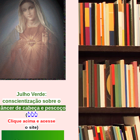
Julho Verde:
conscientização sobre o
câncer de cabeça e pescoço
(
👆👆👆
Clique acima e
a
cesse
o site)