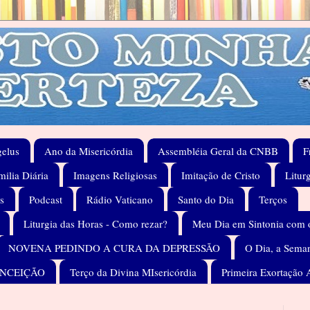
elus
Ano da Misericórdia
Assembléia Geral da CNBB
F
ilia Diária
Imagens Religiosas
Imitação de Cristo
Litur
s
Podcast
Rádio Vaticano
Santo do Dia
Terços
Liturgia das Horas - Como rezar?
Meu Dia em Sintonia com 
NOVENA PEDINDO A CURA DA DEPRESSÃO
O Dia, a Seman
ONCEIÇÃO
Terço da Divina MIsericórdia
Primeira Exortação 