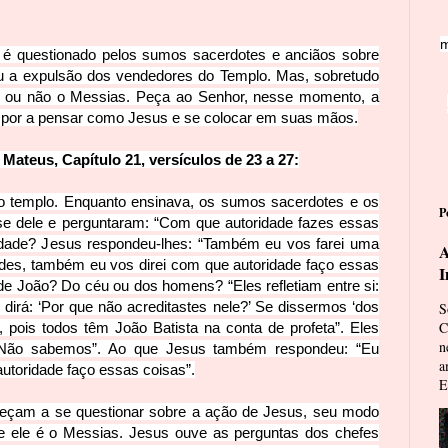
m
 é questionado pelos sumos sacerdotes e anciãos sobre
ou a expulsão dos vendedor
es do Templo. Mas, sobretudo
é ou não o Messias. Peça ao Senhor, nesse momento, a
ispor a pensar como Jesus e se colocar em suas mãos.
ateus, Capítulo 21, versículos de 23 a 27:
o templo. Enquanto ensinava, os sumos sacerdotes e os
P
e dele e perguntaram: “Com que autoridade fazes essas
idade? Jesus respondeu-lhes: “Também eu vos farei uma
A
des, também eu vos direi com que autoridade faço essas
I
de João? Do céu ou dos homens? “Eles refletiam entre si:
 dirá: ‘Por que não acreditastes nele?’ Se dissermos ‘dos
S
C
 pois todos
têm João Batista na conta de profeta”. Eles
n
“Não sabemos”. Ao que Jesus também respondeu: “Eu
a
utoridade faço essas coisas”.
E
omeçam a se questionar sobre a ação de Jesus, seu modo
e ele é o Messias. Jesus ouve as perguntas dos chefes