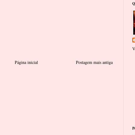
Q
V
Página inicial
Postagem mais antiga
P