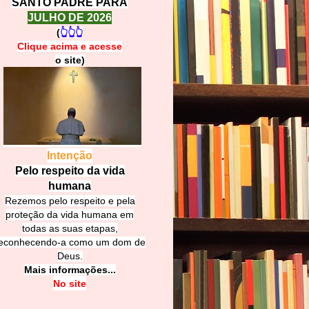
SANTO PADRE PARA
JULHO DE 2026
(
👆👆👆
Clique acima e
a
cesse
o site)
Intenção
Pelo respeito da vida
humana
Rezemos pelo respeito e pela
proteção da vida humana em
todas as suas etapas,
econhecendo-a como um dom de
Deus.
Mais informações...
No site