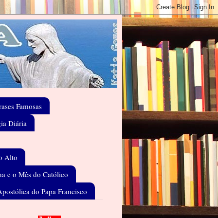
rases Famosas
gia Diária
o Alto
a e o Mês do Católico
Apostólica do Papa Francisco