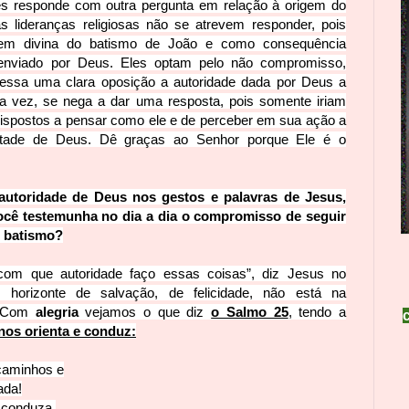
es responde com outra pergunta em relação à origem do
s lideranças religiosas não se atrevem responder, pois
gem divina do batismo de João e como consequência
nviado por Deus. Eles optam pelo não compromisso,
ressa uma clara oposição a autoridade dada por Deus a
ua vez, se nega a dar uma resp
osta, pois somente iriam
ispostos a pensar como ele e de perceber em sua ação a
ontade de Deus. Dê graças ao Senhor porque Ele é o
 autoridade de Deus nos gestos e palavras de Jesus,
ocê testemunha no dia a dia o compromisso de seguir
u batismo?
com que autoridade faço essas coisas”, diz Jesus no
horizonte de salvação, de felicidade, não está na
. Com
alegria
vejamos o que diz
o Salmo 25
, tendo a
nos orienta e conduz:
caminhos e
ada!
 conduza,