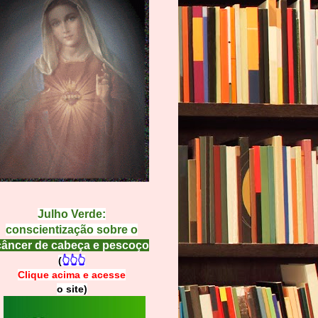
Julho Verde:
conscientização sobre o
câncer de cabeça e pescoço
(
👆👆👆
Clique acima e
a
cesse
o site)