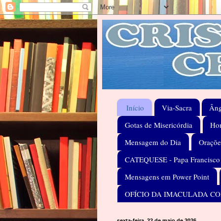
Início
Via-Sacra
Âng
Gotas de Misericórdia
Hom
Mensagem do Dia
Oraçõe
CATEQUESE - Papa Francisco
Mensagens em Power Point
OFÍCIO DA IMACULADA C
sexta-feira, 22 de maio de 2026