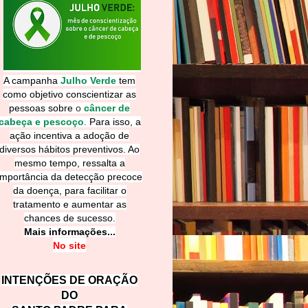
A campanha
Julho Verde
tem
como objetivo conscientizar as
pessoas sobre
o
câncer de
cabeça e pescoço
.
Para isso, a
ação incentiva a adoção de
diversos hábitos preventivos. Ao
mesmo tempo, ressalta a
importância da detecção precoce
da doença, para facilitar o
tratamento e aumentar as
chances de sucesso.
Mais informações...
No site
INTENÇÕES DE ORAÇÃO
DO