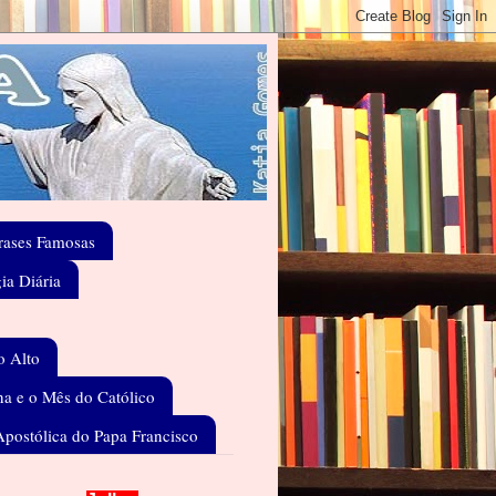
rases Famosas
gia Diária
o Alto
a e o Mês do Católico
Apostólica do Papa Francisco