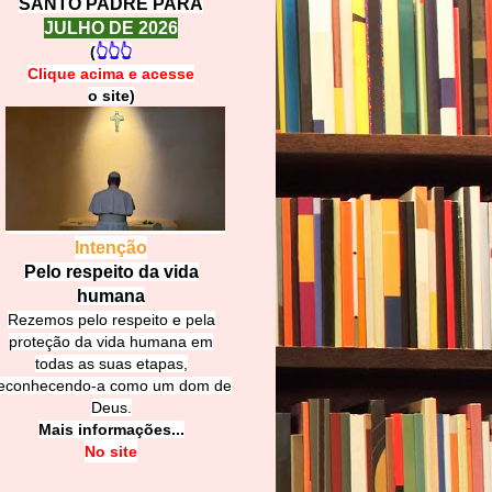
SANTO PADRE PARA
JULHO DE 2026
(
👆👆👆
Clique acima e
a
cesse
o site)
Intenção
Pelo respeito da vida
humana
Rezemos pelo respeito e pela
proteção da vida humana em
todas as suas etapas,
econhecendo-a como um dom de
Deus.
Mais informações...
No site