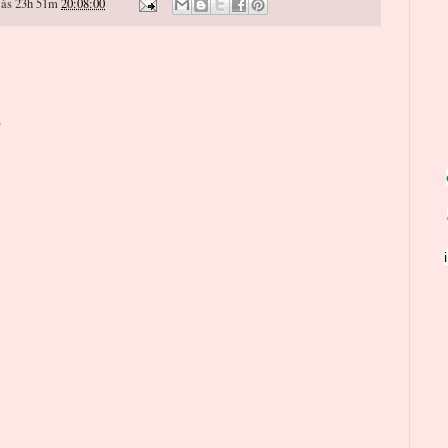
às 23h 51m
20:08:00
o