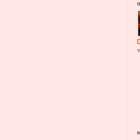
Q
V
P