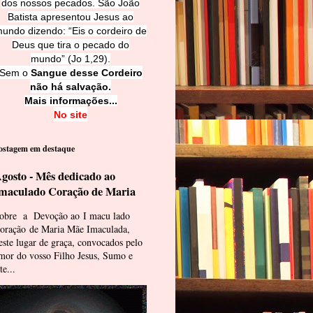
dos nossos pecados. São João
Batista apresentou Jesus ao
undo dizendo: “Eis o cordeiro de
Deus que tira o pecado do
mundo” (Jo 1,29).
Sem o
Sangue desse Cordeiro
não há salvação.
Mais informações...
No site
ostagem em destaque
gosto - Mês dedicado ao
maculado Coração de Maria
obre a Devoção ao I macu lado
oração de Maria Mãe Imaculada,
este lugar de graça, convocados pelo
mor do vosso Filho Jesus, Sumo e
te...