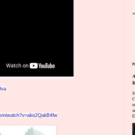
m
P
A
I
lva
S
C
n
a
.com/watch?v=ako2QakB4fw
E