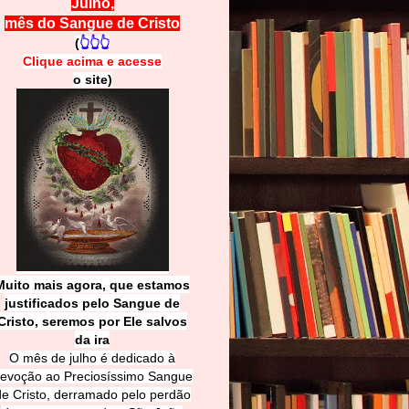
Julho,
mês do Sangue de Cristo
(
👆👆👆
Clique acima e
a
cesse
o site)
Muito mais agora, que estamos
justificados pelo Sangue de
Cri
sto, seremos por Ele salvos
da ira
O mês de julho é dedicado à
evoção ao Preciosíssimo Sangue
de Cristo, derramado pelo perdão