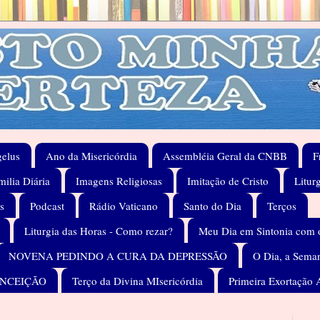
elus
Ano da Misericórdia
Assembléia Geral da CNBB
F
ilia Diária
Imagens Religiosas
Imitação de Cristo
Litur
s
Podcast
Rádio Vaticano
Santo do Dia
Terços
Liturgia das Horas - Como rezar?
Meu Dia em Sintonia com 
NOVENA PEDINDO A CURA DA DEPRESSÃO
O Dia, a Seman
ONCEIÇÃO
Terço da Divina MIsericórdia
Primeira Exortação 