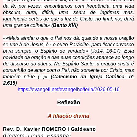
da fé, por vezes, encontramos com frequência, uma vida
obscura, dura, difícil, uma seara de lagrimas mas,
igualmente certos de que a luz de Cristo, no final, nos dará
uma grande colheita»
(Bento XVI)
- «Mais ainda: o que o Pai nos dá, quando a nossa oração
se une à de Jesus, é «o outro Paráclito, para ficar convosco
para sempre, o Espírito de verdade» (Jo14, 16-17). Esta
novidade da oração e das suas condições aparece ao longo
do discurso do adeus. No Espírito Santo, a oração cristã é
comunhão de amor com o Pai, não somente por Cristo, mas
também n'Ele (...)»
(Catecismo da Igreja Católica, nº
2.615)
https://evangeli.net/evangelho/feria/2026-05-16
Reflexão
A filiação divina
Rev. D. Xavier ROMERO i Galdeano
(Cervera, Lleida, Espanha)