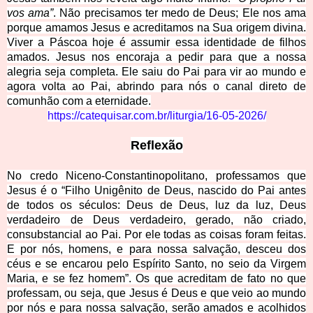
vos ama”
. Não precisamos ter medo de Deus; Ele nos ama
porque amamos Jesus e acreditamos na Sua origem divina.
Viver a Páscoa hoje é assumir essa identidade de filhos
amados. Jesus nos encoraja a pedir para que a nossa
alegria seja completa. Ele saiu do Pai para vir ao mundo e
agora volta ao Pai, abrindo para nós o canal direto de
comunhão com a eternidade.
https://catequisar.com.br/liturgia/16-05-2026/
Reflexão
No credo Niceno-Constantinopolitano, professamos que
Jesus é o “Filho Unigênito de Deus, nascido do Pai antes
de todos os séculos: Deus de Deus, luz da luz, Deus
verdadeiro de Deus verdadeiro, gerado, não criado,
consubstancial ao Pai. Por ele todas as coisas foram feitas.
E por nós, homens, e para nossa salvação, desceu dos
céus e se encarou pelo Espírito Santo, no seio da Virgem
Maria, e se fez homem”. Os que acreditam de fato no que
professam, ou seja, que Jesus é Deus e que veio ao mundo
por nós e para nossa salvação, serão amados e acolhidos