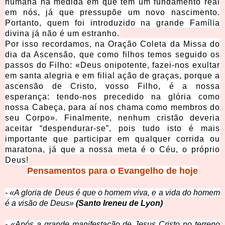
humana na medida em que tem um fundamento real
em nós, já que pressupõe um novo nascimento.
Portanto, quem foi introduzido na grande Família
divina já não é um estranho.
Por isso recordamos, na Oração Coleta da Missa do
dia da Ascensão, que como filhos temos seguido os
passos do Filho: «Deus onipotente, fazei-nos exultar
em santa alegria e em filial ação de graças, porque a
ascensão de Cristo, vosso Filho, é a nossa
esperança: tendo-nos precedido na glória como
nossa Cabeça, para aí nos chama como membros do
seu Corpo». Finalmente, nenhum cristão deveria
aceitar “despendurar-se”, pois tudo isto é mais
importante que participar em qualquer corrida ou
maratona, já que a nossa meta é o Céu, o próprio
Deus!
Pensamentos para o Evangelho de hoje
- «A gloria de Deus é que o homem viva, e a vida do homem
é a visão de Deus»
(Santo Ireneu de Lyon)
- «Após a grande manifestação de Jesus Cristo no terreno