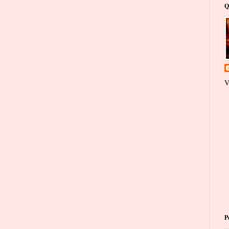
Q
V
P