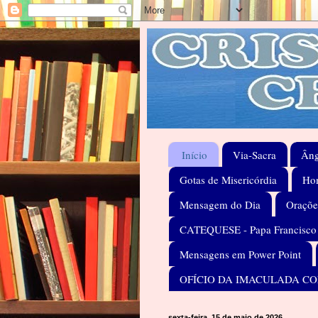
Início
Via-Sacra
Âng
Gotas de Misericórdia
Hom
Mensagem do Dia
Oraçõe
CATEQUESE - Papa Francisco
Mensagens em Power Point
OFÍCIO DA IMACULADA C
sexta-feira, 15 de maio de 2026