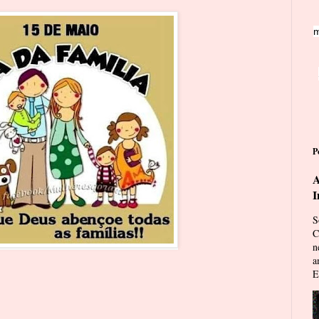
m
P
A
I
S
C
n
a
E