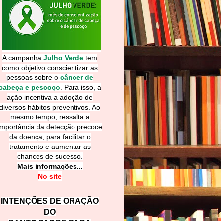
A campanha
Julho Verde
tem
como objetivo conscientizar as
pessoas sobre
o
câncer de
cabeça e pescoço
.
Para isso, a
ação incentiva a adoção de
diversos hábitos preventivos. Ao
mesmo tempo, ressalta a
importância da detecção precoce
da doença, para facilitar o
tratamento e aumentar as
chances de sucesso.
Mais informações...
No site
INTENÇÕES DE ORAÇÃO
DO