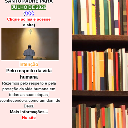
SANTO PADRE PARA
JULHO DE 2026
(
👆👆👆
Clique acima e
a
cesse
o site)
Intenção
Pelo respeito da vida
humana
Rezemos pelo respeito e pela
proteção da vida humana em
todas as suas etapas,
econhecendo-a como um dom de
Deus.
Mais informações...
No site