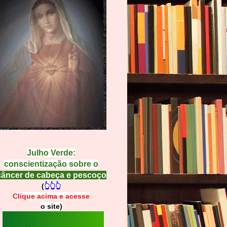
Julho Verde:
conscientização sobre o
câncer de cabeça e pescoço
(
👆👆👆
Clique acima e
a
cesse
o site)