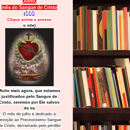
Julho,
mês do Sangue de Cristo
(
👆👆👆
Clique acima e
a
cesse
o site)
Muito mais agora, que estamos
justificados pelo Sangue de
Cri
sto, seremos por Ele salvos
da ira
O mês de julho é dedicado à
evoção ao Preciosíssimo Sangue
de Cristo, derramado pelo perdão