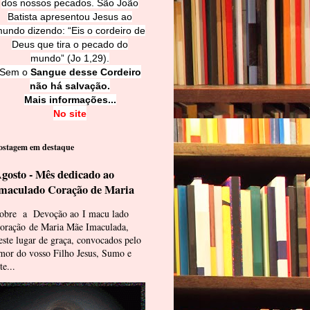
dos nossos pecados. São João
Batista apresentou Jesus ao
undo dizendo: “Eis o cordeiro de
Deus que tira o pecado do
mundo” (Jo 1,29).
Sem o
Sangue desse Cordeiro
não há salvação.
Mais informações...
No site
ostagem em destaque
gosto - Mês dedicado ao
maculado Coração de Maria
obre a Devoção ao I macu lado
oração de Maria Mãe Imaculada,
este lugar de graça, convocados pelo
mor do vosso Filho Jesus, Sumo e
te...