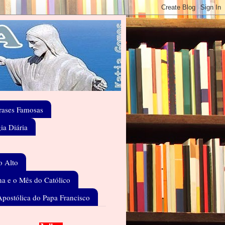
rases Famosas
gia Diária
o Alto
a e o Mês do Católico
Apostólica do Papa Francisco