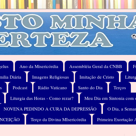
elus
Ano da Misericórdia
Assembléia Geral da CNBB
F
ilia Diária
Imagens Religiosas
Imitação de Cristo
Litur
s
Podcast
Rádio Vaticano
Santo do Dia
Terços
Liturgia das Horas - Como rezar?
Meu Dia em Sintonia com 
NOVENA PEDINDO A CURA DA DEPRESSÃO
O Dia, a Seman
ONCEIÇÃO
Terço da Divina MIsericórdia
Primeira Exortação 