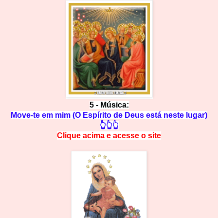
5 - Música:
Move-te em mim (O Espírito de Deus está neste lugar)
👆👆👆
Clique acima e
a
cesse
o site