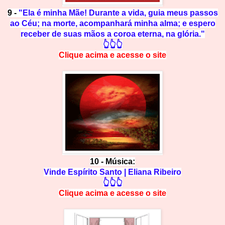
9 -
"Ela é minha Mãe! Durante a vida, guia meus passos
ao Céu; na morte, acompanhará minha alma; e espero
receber de suas mãos a coroa eterna, na glória."
👆👆👆
Clique acima e
a
cesse
o site
10 - Música:
Vinde Espírito Santo | Eliana Ribeiro
👆👆👆
Clique acima e
a
cesse
o site