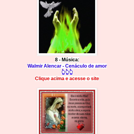
8 - Música:
Walmir Alencar - Cenáculo de amor
👆👆👆
Clique acima e
a
cesse
o site