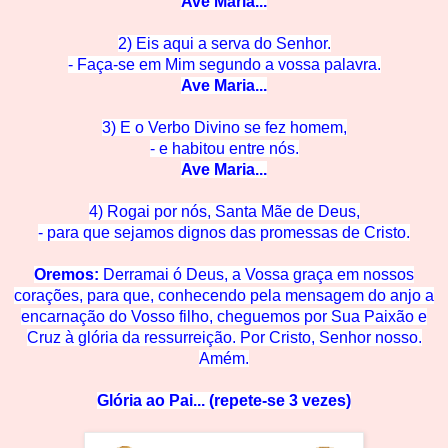
Ave M
aria...
2) Eis aqui a serva do Se
nhor.
- Faça-se em Mim segun
do a vossa palavra.
Ave M
aria...
3) E o Verbo Divino se
fez homem,
- e habitou en
tre nós.
Ave Mar
ia...
4) Rogai por nós, Santa Mãe de
Deus,
- para que sejamos dignos das promessas de C
risto.
Oremos:
Derramai ó Deus, a Vossa graça em nossos
corações, para que, conhecendo pela mensagem do anjo a
encarnação do Vosso filho, cheguemos
por Su
a Paixão e
Cruz à glória
da ressurreição. Por Cristo, Senhor nosso.
Amém.
Glória ao Pai... (repete-se 3 vezes)