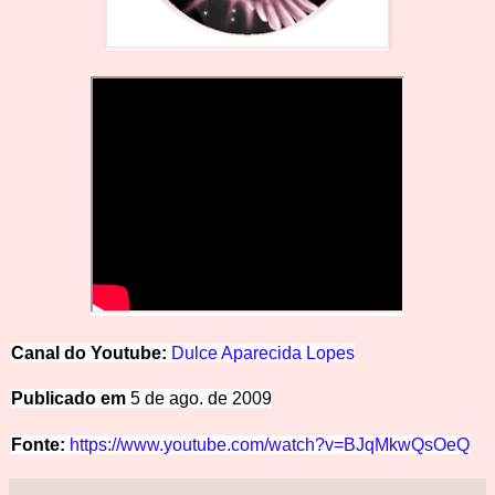
Canal do Youtube:
Dulce Aparecida Lopes
Pub
licado em
5 de ago. de
2009
Fonte:
https://www.youtube.com/watch?v=BJqMkwQsOeQ