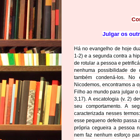
Co
Julgar os out
Há no evangelho de hoje duas
1-2) e a segunda contra a hipo
de rotular a pessoa e petrific
nenhuma possibilidade de d
também condená-los. No 
Nicodemos, encontramos a opo
Filho ao mundo para julgar o
3,17). A escatologia (v. 2) d
seu comportamento. A segu
caracterizada nesses termos
esse pequeno defeito passa a
própria cegueira a pessoa n
nem faz nenhum esforço para