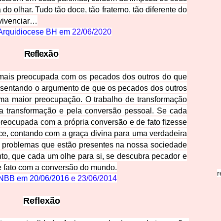
do olhar. Tudo tão doce, tão fraterno, tão diferent
e do
vivenciar…
Arquidiocese BH em
22/06/2020
Refle
xão
 mais preocupada com os pecados dos outros do que
esentando o argumento de que os pecados dos outros
ma maior preocupação. O trabalho de transformação
 transformação e pela conversã
o pessoal. Se cada
reocupada com a própria conversão e de fato fizesse
ce, contando com a graça divina para uma verdadeira
 problemas que estão presentes na nossa sociedade
nto, que cada um olhe para si, se descubra pecador e
de fato com a conversão do mundo.
r
NBB em
20/06/2016
e
23/06/2014
Reflexão