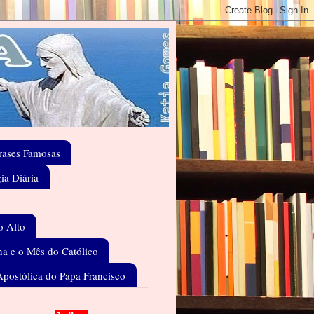
rases Famosas
gia Diária
o Alto
a e o Mês do Católico
Apostólica do Papa Francisco