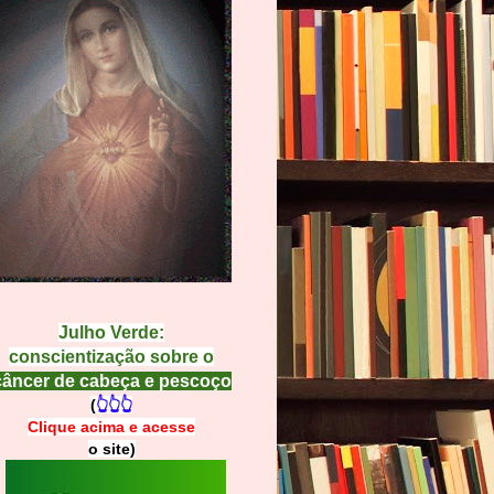
Julho Verde:
conscientização sobre o
câncer de cabeça e pescoço
(
👆👆👆
Clique acima e
a
cesse
o site)