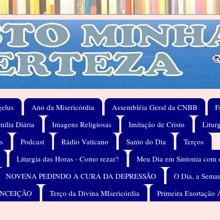
elus
Ano da Misericórdia
Assembléia Geral da CNBB
F
ilia Diária
Imagens Religiosas
Imitação de Cristo
Litur
s
Podcast
Rádio Vaticano
Santo do Dia
Terços
Liturgia das Horas - Como rezar?
Meu Dia em Sintonia com 
NOVENA PEDINDO A CURA DA DEPRESSÃO
O Dia, a Seman
ONCEIÇÃO
Terço da Divina MIsericórdia
Primeira Exortação 