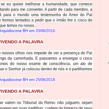
: se eu quiser melhorar a humanidade, que comece
utando para me converter. A partir de cada membro, a
rá para o mundo uma testemunha do Amor do Pai
 formos tentados a pedir que o irmão tire o cisco do
 que temos no nosso.
Arquidiocese BH em
20/06/2016
VIVENDO A PALAVRA
m nossos olhos nos impede de ver a presença do Pai 
ongo da caminhada. E passamos a enxergar o cisco 
amos do nosso exame de consciência, um ato de 
ue o Senhor já colocou dentro de nós e o partilhemos 
Arquidiocese BH em
25/06/2018
VIVENDO
A PALAVRA
que valem no Tribunal do Reino: não julguem, sejam
sarem em suas partilhas, cuidem da limpeza de seus