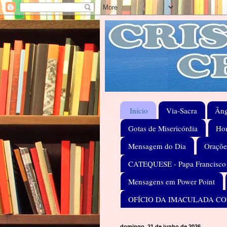
Início
Via-Sacra
Âng
Gotas de Misericórdia
Hom
Mensagem do Dia
Oraçõe
CATEQUESE - Papa Francisco
Mensagens em Power Point
OFÍCIO DA IMACULADA C
domingo, 21 de junho de 2026