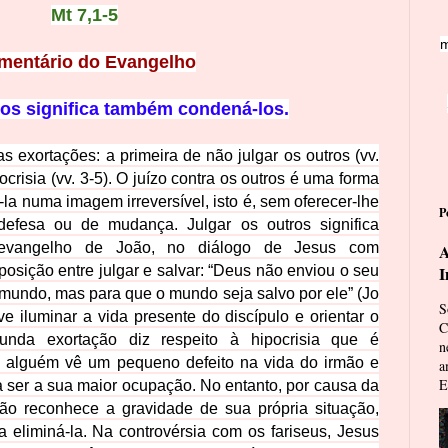
Mt 7,1-5
m
mentário do Evangelho
ros significa também condená-los.
 exortações: a primeira de não julgar os outros (vv.
crisia (vv. 3-5). O juízo contra os outros é uma forma
á-la numa imagem irreversível, isto é, sem oferecer-lhe
P
efesa ou de mudança. Julgar os outros significa
evangelho de João, no diálogo de Jesus com
A
sição entre julgar e salvar: “Deus não enviou o seu
I
 mundo, mas para que o mundo seja salvo por ele” (Jo
S
eve iluminar a vida presente do discípulo e orientar o
C
nda exortação diz respeito à hipocrisia que é
n
: alguém vê um pequeno defeito na vida do irmão e
a
E
 ser a sua maior oc
upação. No entanto, por causa da
ão reconhece a gravidade de sua própria situação,
 eliminá-la. Na controvérsia com os fariseus, Jesus