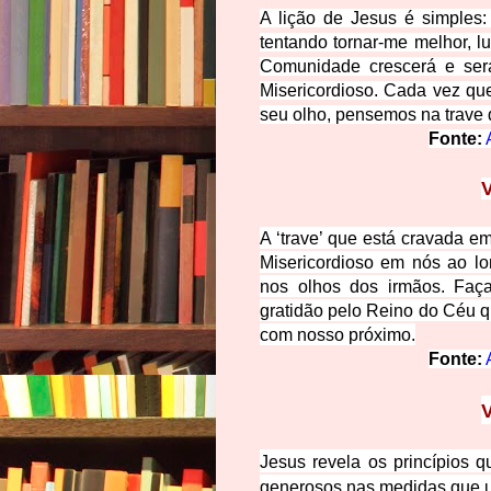
A lição de Jesus é simples
tentando tornar-me melhor, l
Comunidade crescerá e se
Misericordioso. Cada vez que
seu olho, pensemos na trave
Fonte:
A ‘trave’ que está cravada e
Misericordioso em nós ao l
nos olhos dos irmãos. Faç
gratidão pelo Reino do Céu q
com nosso próximo.
Fonte:
Jesus revela os princípios 
generosos nas medidas que u