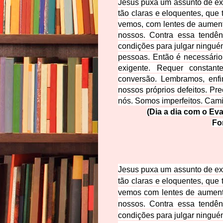
Jesus puxa um assunto de ext
tão claras e eloquentes, qu
vemos, com lentes de aument
nossos. Contra essa tendên
condições para julgar ningué
pessoas. Então é necessário 
exigente. Requer constan
conversão. Lembramos, enfim
nossos próprios defeitos. Pr
nós. Somos imperfeitos. Cam
(Dia a dia com o Eva
Fo
Jesus puxa um assunto de ext
tão claras e eloquentes, qu
vemos com lentes de aument
nossos. Contra essa tendê
condições para julgar ningu