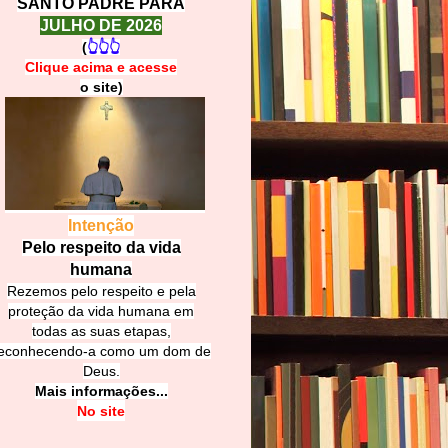
SANTO PADRE PARA
JULHO DE 2026
(
👆👆👆
Clique acima e
a
cesse
o site)
Intenção
Pelo respeito da vida
humana
Rezemos pelo respeito e pela
proteção da vida humana em
todas as suas etapas,
econhecendo-a como um dom de
Deus.
Mais informações...
No site