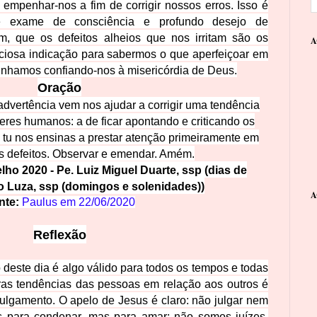
empenhar-nos a fim de corrigir nossos erros. Isso é
te exame de consciência e profundo desejo de
m, que os defeitos alheios que nos irritam são os
A
cios
a indicação para sabermos o que aperfeiçoar em
inhamos confiando-nos à misericórdia de Deus.
Oraç
ão
advertência vem nos ajudar a corrigir uma tendência
res humanos: a de ficar apontando e criticando os
, tu nos ensinas a prestar atenção prim
eiramente em
s defeitos. Observar e emendar. Amém.
lho 2020 - Pe. Luiz Miguel Du
arte, ssp (dias de
o Luza, ssp (domingos e solenidades))
A
nte:
Paulus em
22/06/2020
Ref
lexão
este dia é algo válido para todos os tempos e todas
as tendências das pessoas em relação aos outros é
julgamento. O apelo de Jesus é claro: não julgar nem
s para condenar, mas para amar: não somos juízes,