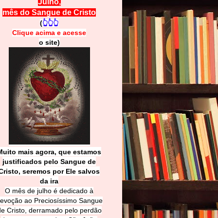
Julho,
mês do Sangue de Cristo
(
👆👆👆
Clique acima e
a
cesse
o site)
Muito mais agora, que estamos
justificados pelo Sangue de
Cri
sto, seremos por Ele salvos
da ira
O mês de julho é dedicado à
evoção ao Preciosíssimo Sangue
de Cristo, derramado pelo perdão