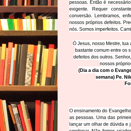
pessoas. Então é necessário 
exigente. Requer constan
conversão. Lembramos, enfi
nossos próprios defeitos. Pre
nós. Somos imperfeitos. Cam
Ó Jesus, nosso Mestre, tua 
bastante comum entre os se
defeitos dos outros. Senhor
nossos próprio
(Dia a dia com o Evange
semana) Pe. Nil
Fo
O ensinamento do Evangelho d
as pessoas. Uma das primeir
lançar um olhar de dúvida e 
condenar. Não fomos criado