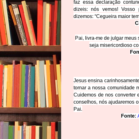
faz essa declaração contun
dizeis: nós vemos! Vosso 
dizemos: “Cegueira maior tem
C
Pai, livra-me de julgar meu
seja misericordioso c
Fon
Jesus ensina carinhosamente
tornar a nossa comunidade m
Cuidemos de nos converter e
conselhos, nós ajudaremos o
Pai.
Fonte:
A