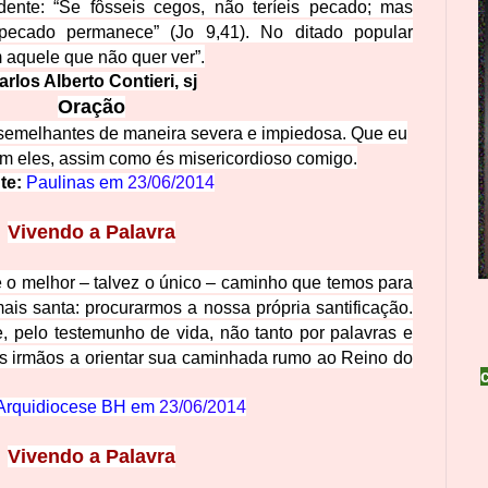
dente: “Se fôsseis cegos, não teríeis pecado; mas
pecado permanece” (Jo 9,41). No ditado popular
 aquele que não quer ver”.
arlos Albert
o Contieri, sj
Oração
s semelhantes de maneira severa e impiedosa. Que eu
om eles, assim
como és misericordioso comigo.
te:
Paulinas em
23/06/2014
Vivendo a Palavra
 o melhor – talvez o único – caminho que temos para
ais santa: procurarmos a
nossa própria santificação.
, pelo testemunho de vida, não tanto por palavras e
s irmãos a orientar sua caminhada rumo ao Reino do
rquidiocese BH em
23/06/2014
Vivendo a Palavra