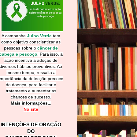
A campanha
Julho Verde
tem
como objetivo conscientizar as
pessoas sobre
o
câncer de
cabeça e pescoço
.
Para isso, a
ação incentiva a adoção de
diversos hábitos preventivos. Ao
mesmo tempo, ressalta a
importância da detecção precoce
da doença, para facilitar o
tratamento e aumentar as
chances de sucesso.
Mais informações...
No site
INTENÇÕES DE ORAÇÃO
DO