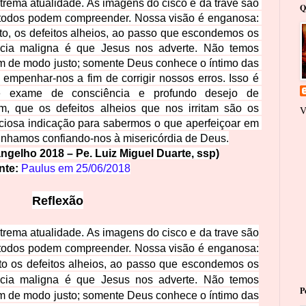
rema atualidade. As imagens do cisco e da trave são 
Q
e todos podem compreender. Nossa visão é enganosa: 
o, os defeitos alheios, ao passo que escondemos os 
cia maligna é que Jesus nos adverte. Não temos 
m de modo justo; somente Deus conhece o íntimo das 
empenhar-nos a fim de corrigir nossos erros. Isso é 
te exame de consciência e profundo desejo de 
, que os defeitos alheios que nos irritam são os 
V
eciosa indicação para sabermos o que aperfeiçoar em 
inhamos confiando-nos à misericórdia de Deus.
ngelho 2018 – Pe. Luiz Miguel Duarte, ssp)
nte:
Paulus em
25/06/2018
Reflex
ão
rema atualidade. As imagens do cisco e da trave são
e todos podem compreender. Nossa visão é enganosa:
o os defeitos alheios, ao passo que escondemos os
ncia maligna é que Jesus nos adverte. Não temos
P
ém de modo justo; somente Deus conhece o íntimo das