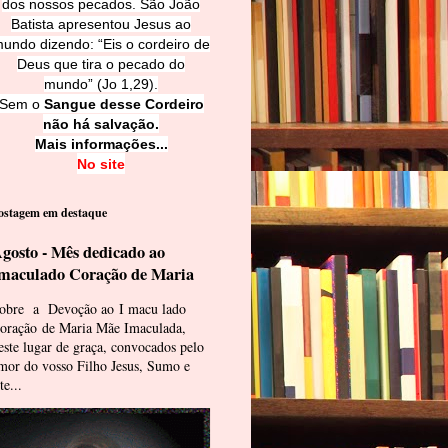
dos nossos pecados. São João
Batista apresentou Jesus ao
undo dizendo: “Eis o cordeiro de
Deus que tira o pecado do
mundo” (Jo 1,29).
Sem o
Sangue desse Cordeiro
não há salvação.
Mais informações...
No site
ostagem em destaque
gosto - Mês dedicado ao
maculado Coração de Maria
obre a Devoção ao I macu lado
oração de Maria Mãe Imaculada,
este lugar de graça, convocados pelo
mor do vosso Filho Jesus, Sumo e
te...