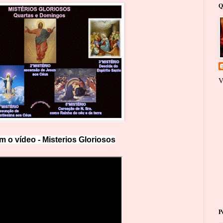
Q
V
m o vídeo -
Misterios Gloriosos
P