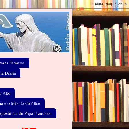
rases Famosas
gia Diária
o Alto
a e o Mês do Católico
Apostólica do Papa Francisco