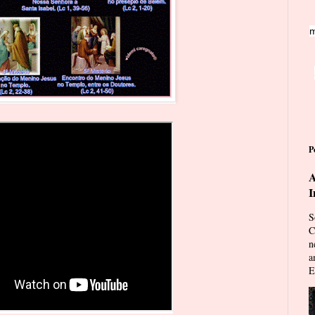
m
P
A
I
S
C
n
a
E