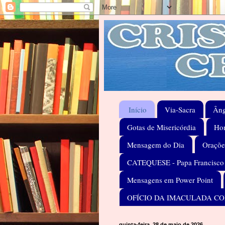
Início
Via-Sacra
Âng
Gotas de Misericórdia
Hom
Mensagem do Dia
Oraçõe
CATEQUESE - Papa Francisco
Mensagens em Power Point
OFÍCIO DA IMACULADA C
quinta-feira, 28 de maio de 2026