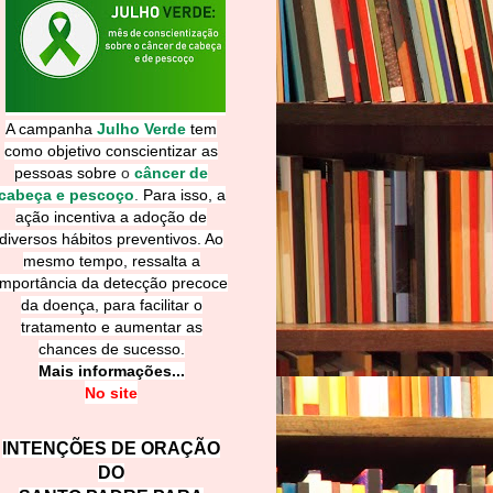
A campanha
Julho Verde
tem
como objetivo conscientizar as
pessoas sobre
o
câncer de
cabeça e pescoço
.
Para isso, a
ação incentiva a adoção de
diversos hábitos preventivos. Ao
mesmo tempo, ressalta a
importância da detecção precoce
da doença, para facilitar o
tratamento e aumentar as
chances de sucesso.
Mais informações...
No site
INTENÇÕES DE ORAÇÃO
DO