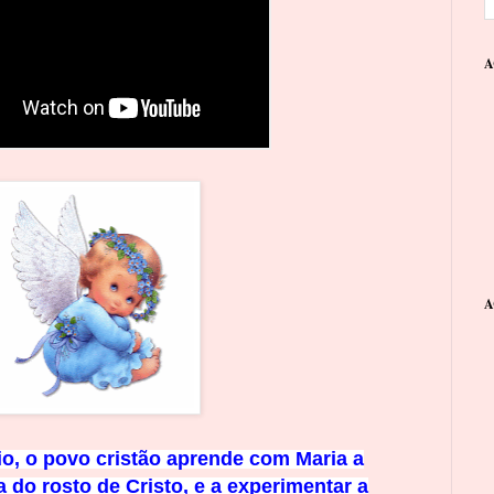
A
A
o, o povo cristão aprende c
om
Maria a
 do rosto de Cristo, e a
experimentar a