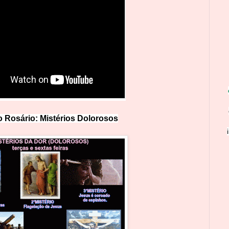
 Rosário: Mistérios Doloro
s
os