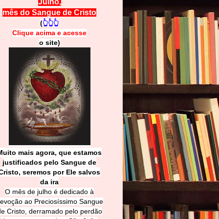
Julho,
mês do Sangue de Cristo
(
👆👆👆
Clique acima e
a
cesse
o site)
Muito mais agora, que estamos
justificados pelo Sangue de
Cri
sto, seremos por Ele salvos
da ira
O mês de julho é dedicado à
evoção ao Preciosíssimo Sangue
de Cristo, derramado pelo perdão