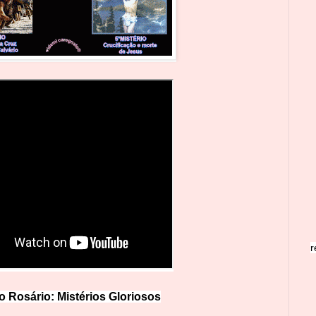
r
o Rosário: Mistérios Glo
r
iosos