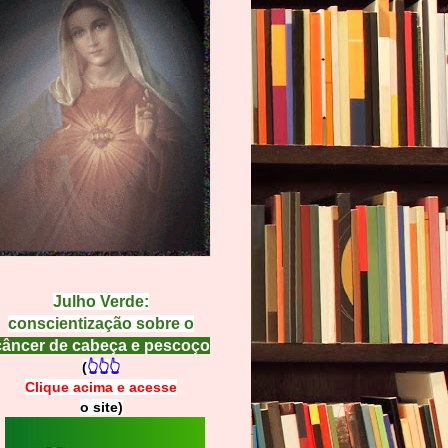
Julho Verde:
conscientização sobre o
câncer de cabeça e pescoço
(
👆👆👆
Clique acima e
a
cesse
o site)