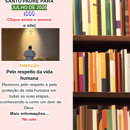
SANTO PADRE PARA
JULHO DE 2026
(
👆👆👆
Clique acima e
a
cesse
o site)
Intenção
Pelo respeito da vida
humana
Rezemos pelo respeito e pela
proteção da vida humana em
todas as suas etapas,
econhecendo-a como um dom de
Deus.
Mais informações...
No site