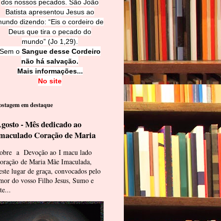
dos nossos pecados. São João
Batista apresentou Jesus ao
undo dizendo: “Eis o cordeiro de
Deus que tira o pecado do
mundo” (Jo 1,29).
Sem o
Sangue desse Cordeiro
não há salvação.
Mais informações...
No site
ostagem em destaque
gosto - Mês dedicado ao
maculado Coração de Maria
obre a Devoção ao I macu lado
oração de Maria Mãe Imaculada,
este lugar de graça, convocados pelo
mor do vosso Filho Jesus, Sumo e
te...