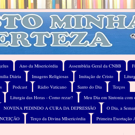
elus
Ano da Misericórdia
Assembléia Geral da CNBB
F
ilia Diária
Imagens Religiosas
Imitação de Cristo
Litur
s
Podcast
Rádio Vaticano
Santo do Dia
Terços
Liturgia das Horas - Como rezar?
Meu Dia em Sintonia com 
NOVENA PEDINDO A CURA DA DEPRESSÃO
O Dia, a Seman
ONCEIÇÃO
Terço da Divina MIsericórdia
Primeira Exortação 