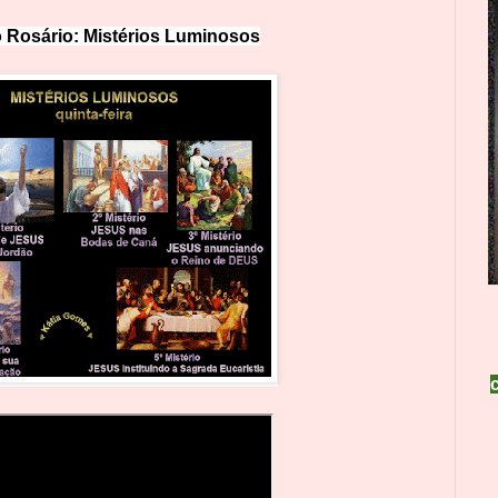
 Rosário: Mistérios Lumin
o
sos