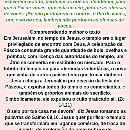
estiverem orando, perdoem os que os ofenderam, para
que o Pai de vocês, que está no céu, perdoe as ofensas
de vocês. [Se não perdoarem os outros, o Pai de vocês,
que está no céu, também não perdoará as ofensas de
vocês.
Compreendendo melhor o texto
Em Jerusalém, no tempo de Jesus, o templo era o lugar
privilegiado de encontro com Deus. A celebração da
Páscoa consumia grande quantidade de bois, ovelhas e
pombas; com licença das autoridades do templo, um
átrio se convertia em estábulo ou mercado. Para o
tributo do templo ou para oferendas voluntárias, o povo
que vinha de outros países tinha que trocar dinheiro.
Jesus chega a Jerusalém por ocasião da festa de
Páscoa, e expulsa todos do templo os comerciantes, e
também os próprios animais do sacrifício.
Simbolicamente, ele expulsou o culto praticado ali. (Zc
14,21)
“O zelo por tua casa me devora”, diz Jesus tomando as
palavras do Salmo 69,10. Jesus quer purificar o templo
que se transformara em lugar de comércio, de troca de
moeda, de exploração do povo pobre e de