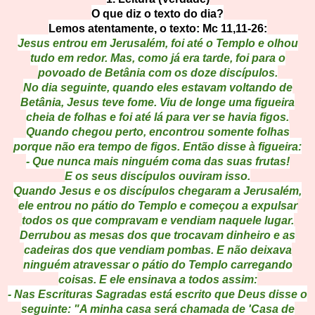
O que diz o texto do dia?
Lemos atentamente, o texto: Mc 11,11-26:
Jesus entrou em Jerusalém, foi até o Templo e olhou
tudo em redor. Mas, como já era tarde, foi para o
povoado de Betânia com os doze discípulos.
No dia seguinte, quando eles estavam voltando de
Betânia, Jesus teve fome. Viu de longe uma figueira
cheia de folhas e foi até lá para ver se havia figos.
Quando chegou perto, encontrou somente folhas
porque não era tempo de figos. Então disse à figueira:
- Que nunca mais ninguém coma das suas frutas!
E os seus discípulos ouviram isso.
Quando Jesus e os discípulos chegaram a Jerusalém,
ele entrou no pátio do Templo e começou a expulsar
todos os que compravam e vendiam naquele lugar.
Derrubou as mesas dos que trocavam dinheiro e as
cadeiras dos que vendiam pombas. E não deixava
ninguém atravessar o pátio do Templo carregando
coisas. E ele ensinava a todos assim:
- Nas Escrituras Sagradas está escrito que Deus disse o
seguinte: "A minha casa será chamada de 'Casa de