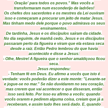
Oração' para todos os povos." Mas vocês a
transformaram num esconderijo de ladrões!
Os chefes dos sacerdotes e os mestres da Lei ouviram
isso e começaram a procurar um jeito de matar Jesus.
Mas tinham medo dele porque o povo admirava os seus
ensinamentos.
De tardinha, Jesus e os discípulos saíram da cidade.
No dia seguinte, de manhã cedo, Jesus e os discípulos
passaram perto da figueira e viram que ela estava seca
desde a raiz. Então Pedro lembrou do que havia
acontecido e disse a Jesus:
- Olhe, Mestre! A figueira que o senhor amaldiçoou ficou
seca.
Jesus respondeu:
- Tenham fé em Deus. Eu afirmo a vocês que isto é
verdade: vocês poderão dizer a este monte: "Levante-se
e jogue-se no mar." Se não duvidarem no seu coração,
mas crerem que vai acontecer o que disseram, então
isso será feito. Por isso eu afirmo a vocês: quando
vocês orarem e pedirem alguma coisa, creiam que já a
receberam, e assim tudo lhes será dado. E, quando