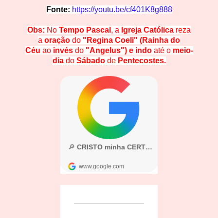
Fonte:
https://youtu.be/cf401K8g888
Obs:
No
Tempo Pascal
, a
Igreja Católica
reza
a
oração
do
"Regina Coeli" (Rainha do
Céu
ao
invés
do
"Angelus")
e indo
até o
meio-
dia
do
Sábado
de
Pentecostes.