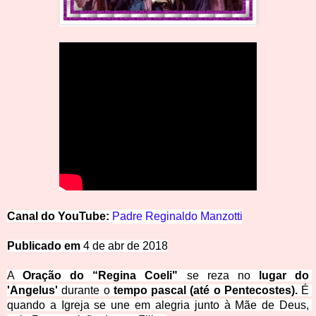
Canal do
YouTube: 
Padre Reginaldo Manzotti
Publicado em
 4 de a
br de 2018
A 
Oração do “Regina Coeli"
 se reza no 
lugar do 
'Angelus' 
durante o 
tempo pascal (até o Pentecostes).
 É 
quando a Igreja se une em alegria junto à Mãe de Deus, 