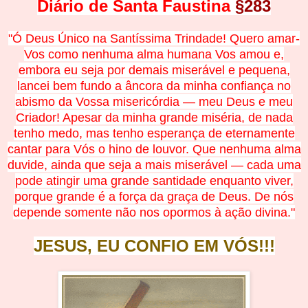
Diário de Santa Faustina
§
283
"Ó Deus Único na Santíssima Trindade! Quero amar-
Vos como nenhuma alma humana Vos amou e,
embora eu seja por demais miserável e pequena,
lancei bem fundo a âncora da minha confiança no
abismo da Vossa misericórdia — meu Deus e meu
Criador! Apesar da minha grande miséria, de nada
tenho medo, mas tenho esperança de eternamente
cantar para Vós o hino de louvor. Que nenhuma alma
duvide, ainda que seja a mais miserável — cada uma
pode atingir uma grande santidade enquanto viver,
porque grande é a força da graça de Deus. De nós
depende somente não nos opormos à ação divina."
JESUS, EU CONFIO EM
V
Ó
S!!!