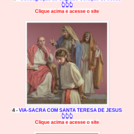
👆👆👆
Clique acima e
a
cesse
o site
4 -
VIA-SACRA COM SANTA TERESA DE JESUS
👆👆👆
Clique acima e
a
cesse
o site