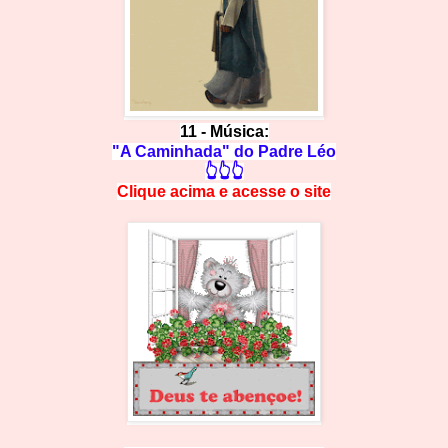
11 -
Música:
"A Caminhada" do Padre Léo
👆👆👆
Clique acima e
a
cesse
o site