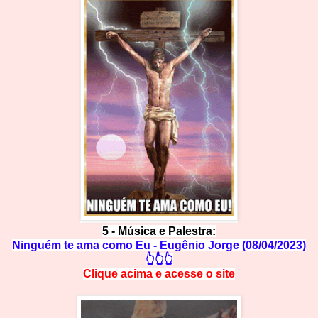
5
-
Música e Palestra:
Ninguém te ama como Eu - Eugênio Jorge (08/04/2023)
👆👆👆
Clique acima e
a
cesse
o site