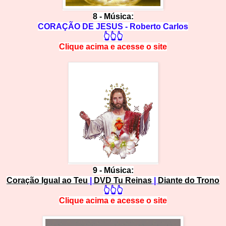
8 -
Música:
CORAÇÃO DE JESUS - Roberto Carlos
👆👆👆
Clique acima e
a
cesse
o site
9 -
Música:
Coração Igual ao Teu
|
DVD Tu Reinas
|
Diante do Trono
👆👆👆
Clique acima e
a
cesse
o site