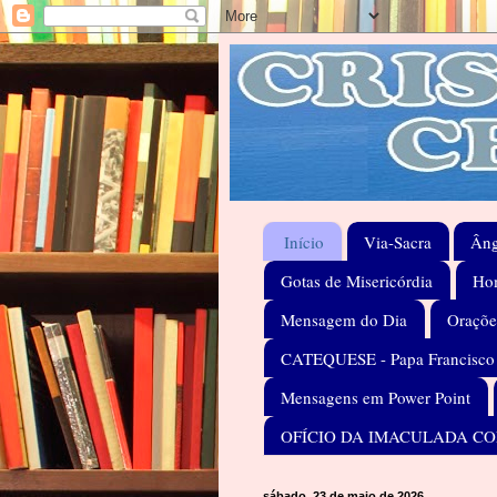
Início
Via-Sacra
Âng
Gotas de Misericórdia
Hom
Mensagem do Dia
Oraçõe
CATEQUESE - Papa Francisco
Mensagens em Power Point
OFÍCIO DA IMACULADA C
sábado, 23 de maio de 2026