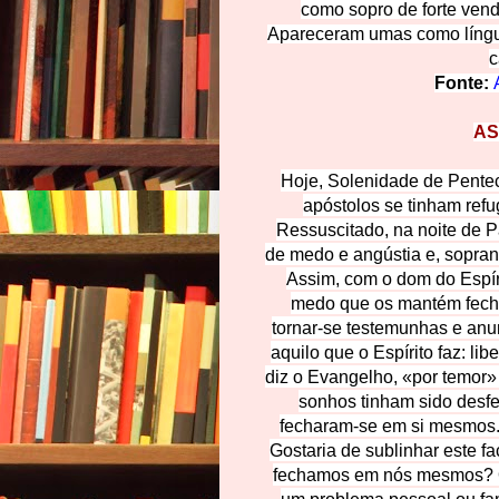
como sopro de forte ven
Apareceram umas como língua
c
Fonte:
AS
Hoje, Solenidade de Pente
apóstolos se tinham refu
Ressuscitado, na noite de 
de medo e angústia e, soprand
Assim, com o dom do Espíri
medo que os mantém fecha
tornar-se testemunhas e an
aquilo que o Espírito faz: li
diz o Evangelho, «por temor» 
sonhos tinham sido desfe
fecharam-se em si mesmos.
Gostaria de sublinhar este f
fechamos em nós mesmos? Qu