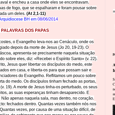
daval e encheu a casa onde eles se encontravam.
s de fogo, que se espalharam e foram pousar sobre
m
ada um deles.
(At 2,1-11)
Arquidiocese BH em
08/06/2014
 PALAVRAS DOS PAPAS
costes, o Evangelho leva-nos ao Cenáculo, onde os
giado depois da morte de Jesus (Jo 20, 19-23). O
Páscoa, apresenta-se precisamente naquela situação
P
o sobre eles, diz: «Recebei o Espírito Santo» (v. 22).
A
to, Jesus quer libertar os discípulos do medo, este
I
dos em casa, e liberta-os para que possam sair e
unciadores do Evangelho. Reflitamos um pouco sobre
S
berta do medo. Os discípulos tinham fechado as portas,
C
(v. 19). A morte de Jesus tinha-os perturbado, os seus
n
itos, as suas esperanças tinham desaparecido. E
a
 Não apenas naquela sala, mas dentro, no coração.
E
acto: fechados dentro. Quantas vezes também nós nos
antas vezes, por causa de uma situação difícil, de