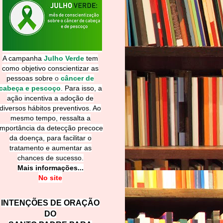
A campanha
Julho Verde
tem
como objetivo conscientizar as
pessoas sobre
o
câncer de
cabeça e pescoço
.
Para isso, a
ação incentiva a adoção de
diversos hábitos preventivos. Ao
mesmo tempo, ressalta a
importância da detecção precoce
da doença, para facilitar o
tratamento e aumentar as
chances de sucesso.
Mais informações...
No site
INTENÇÕES DE ORAÇÃO
DO