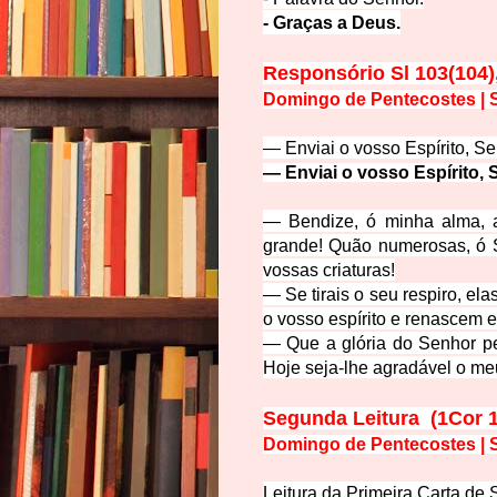
- Graças a Deus.
Responsório Sl 103(104),
Domingo de Pentecostes | S
— Enviai o vosso Espírito, Sen
—
Enviai o vosso Espírito,
— Bendize, ó minha alma, 
grande! Quão numerosas, ó S
vossas criaturas!
— Se tirais o seu respiro, el
o vosso espírito e renascem e 
— Que a glória do Senhor pe
Hoje seja-lhe agradável o me
Segunda Leitura (1Cor 1
Domingo de Pentecostes | S
Leitura da Primeira Carta de 