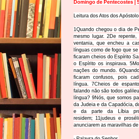
Domingo de Pentecostes | S
Leitura dos Atos dos Apóstolo
1
Quando chegou o dia de Pen
mesmo lugar.
2
De repente,
ventania, que encheu a ca
línguas como de fogo que se
ﬁcaram cheios do Espírito Sa
o Espírito os inspirava.
5
Mo
nações do mundo.
6
Quando
ﬁcaram confusos, pois cad
língua.
7
Cheios de espanto
falando não são todos galile
língua?
9
Nós, que somos par
da Judeia e da Capadócia, d
e da parte da Líbia pr
residem;
11
judeus e prosél
anunciarem as maravilhas de 
- Palavra do Senhor.