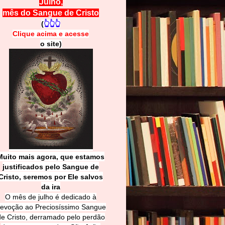
Julho,
mês do Sangue de Cristo
(
👆👆👆
Clique acima e
a
cesse
o site)
Muito mais agora, que estamos
justificados pelo Sangue de
Cri
sto, seremos por Ele salvos
da ira
O mês de julho é dedicado à
evoção ao Preciosíssimo Sangue
de Cristo, derramado pelo perdão