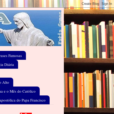
rases Famosas
gia Diária
o Alto
a e o Mês do Católico
Apostólica do Papa Francisco