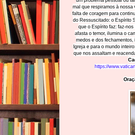
um problema pessoal ou fam
mal que respiramos à nossa 
falta de coragem para contin
do Ressuscitado: o Espírito Sa
que o Espírito faz: faz-no
afasta o temor, ilumina o c
medos e dos fechamentos, i
Igreja e para o mundo inteir
que nos assaltam e reacend
Cae
https://www.vatica
Oraç