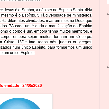
: Jesus é o Senhor, a não ser no Espírito Santo.
4
Há
A
 mesmo é o Espírito.
5
Há diversidade de ministérios,
6
Há diferentes atividades, mas um mesmo Deus que
odos.
7
A cada um é dada a manifestação do Espírito
omo o corpo é um, embora tenha muitos membros, e
corpo, embora sejam muitos, formam um só corpo,
m Cristo.
13
De fato, todos nós, judeus ou gregos,
tizados num único Espírito, para formarmos um único
e um único Espírito.
A
olenidade - 24/05/2026