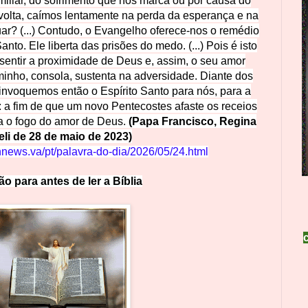
iliar, do sofrimento que nos marca ou por causa do
volta, caímos lentamente na perda da esperança e na
uar? (...) Contudo, o Evangelho oferece-nos o remédio
nto. Ele liberta das prisões do medo. (...) Pois é isto
s sentir a proximidade de Deus e, assim, o seu amor
aminho, consola, sustenta na adversidade. Diante dos
nvoquemos então o Espírito Santo para nós, para a
o: a fim de que um novo Pentecostes afaste os receios
a o fogo do amor de Deus.
(Papa Francisco, Regina
li de 28 de maio de 2023)
nnews.va/pt/palavra-do-dia/2026/05/24.html
ão par
a a
nte
s
d
e
l
e
r
a Bíblia