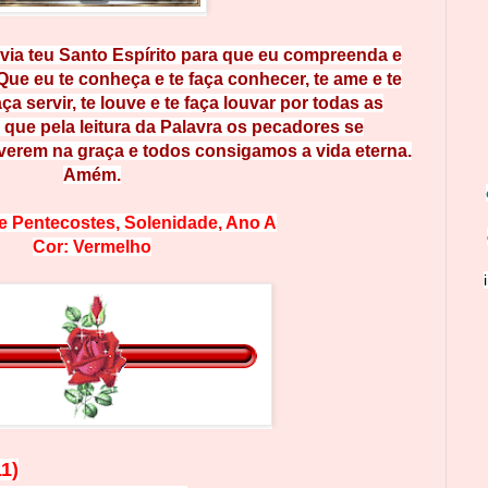
ia t
eu
Santo Espírito para que eu compreenda e
Que eu t
e
c
o
nheça
e te faça conhecer, te ame e te
aça
se
r
v
i
r,
t
e l
o
uv
e e te faça louvar por todas as
,
q
ue
pela lei
tura da Palavra os pecadores se
ver
em
na
graç
a e todos consigamos a vida eterna.
Amém.
e Pentecostes
, Solenidade, Ano A
Cor: Vermelho
1
1)