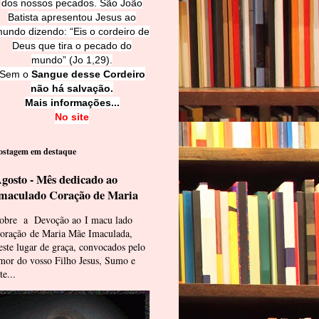
dos nossos pecados. São João
Batista apresentou Jesus ao
undo dizendo: “Eis o cordeiro de
Deus que tira o pecado do
mundo” (Jo 1,29).
Sem o
Sangue desse Cordeiro
não há salvação.
Mais informações...
No site
ostagem em destaque
gosto - Mês dedicado ao
maculado Coração de Maria
obre a Devoção ao I macu lado
oração de Maria Mãe Imaculada,
este lugar de graça, convocados pelo
mor do vosso Filho Jesus, Sumo e
te...