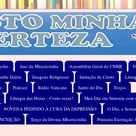
elus
Ano da Misericórdia
Assembléia Geral da CNBB
F
ilia Diária
Imagens Religiosas
Imitação de Cristo
Litur
s
Podcast
Rádio Vaticano
Santo do Dia
Terços
Liturgia das Horas - Como rezar?
Meu Dia em Sintonia com 
NOVENA PEDINDO A CURA DA DEPRESSÃO
O Dia, a Seman
ONCEIÇÃO
Terço da Divina MIsericórdia
Primeira Exortação 