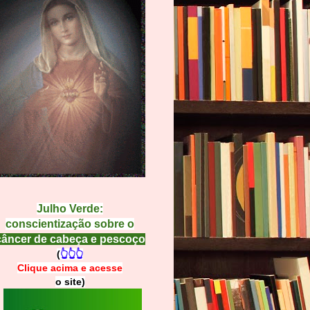
Julho Verde:
conscientização sobre o
câncer de cabeça e pescoço
(
👆👆👆
Clique acima e
a
cesse
o site)