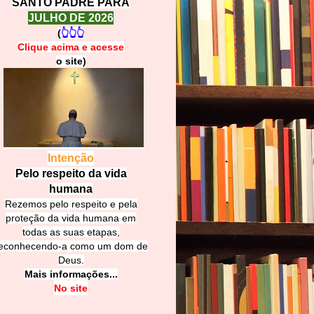
SANTO PADRE PARA
JULHO DE 2026
(
👆👆👆
Clique acima e
a
cesse
o site)
Intenção
Pelo respeito da vida
humana
Rezemos pelo respeito e pela
proteção da vida humana em
todas as suas etapas,
econhecendo-a como um dom de
Deus.
Mais informações...
No site