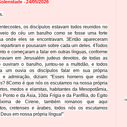
olenidade - 24/05/2026
s.
tecostes, os discípulos estavam todos reunidos no
 veio do céu um barulho como se fosse uma forte
sa onde eles se encontravam.
3
Então apareceram
 repartiram e pousaram sobre cada um deles.
4
Todos
nto e começaram a falar em outras línguas, conforme
ravam em Jerusalém judeus devotos, de todas as
 ouviram o barulho, juntou-se a multidão, e todos
a um ouvia os discípulos falar em sua própria
 e admiração, diziam: “Esses homens que estão
us?
8
Como é que nós os escutamos na nossa própria
tos, medos e elamitas, habitantes da Mesopotâmia,
o Ponto e da Ásia,
10
da Frígia e da Panfília, do Egito
r
óxima de Cirene, também romanos que aqui
itos, cretenses e árabes, todos nós os escutamos
Deus em nossa própria língua!”