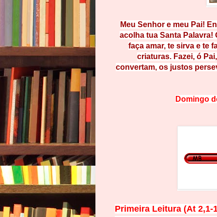
Meu Senhor e meu Pai! Env
acolha tua Santa Palavra!
faça amar
, te sirva e te f
criaturas. Fazei, ó
Pa
i
convertam, os j
ustos perse
Domingo d
Primeira Leitura (At 2,1-