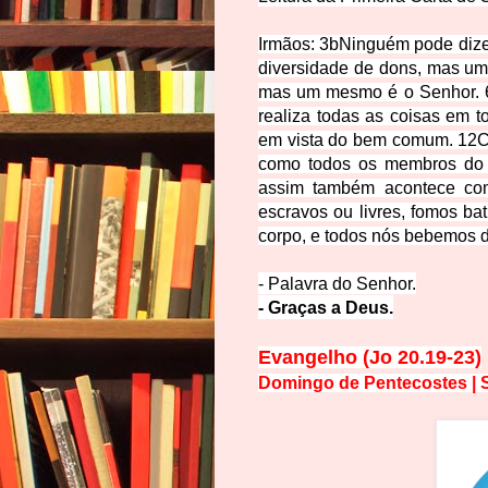
Irmãos:
3b
Ninguém pode dizer
diversidade de dons, mas um
mas um mesmo é o Senhor.
realiza todas as coisas em t
em vista do bem comum.
12
C
como todos os membros do 
assim também acontece co
escravos ou livres, fomos ba
corpo, e todos nós bebemos d
- Palavra do Senhor.
- Graças a Deus.
Evangelho (Jo 20.19-23)
Domingo de Pentecostes | S