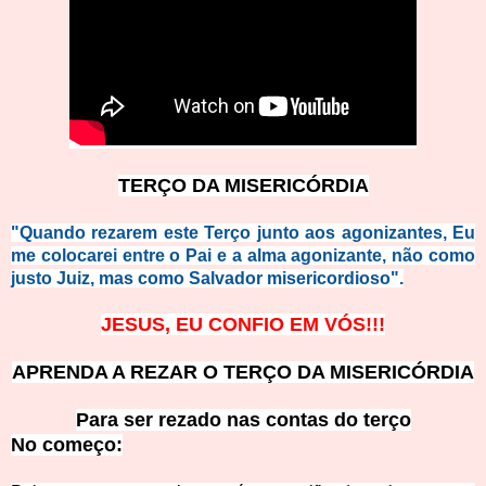
TERÇO DA MISERICÓRDIA
"Quando rezarem este Terço junto aos agonizantes, Eu
me colocarei entre o Pai e a alma agonizante, não como
justo Juiz, mas como Salvador misericordioso".
JESUS, EU CONFIO EM VÓS!!!
APRENDA A REZAR O TERÇO DA MISERICÓRDIA
Para ser rezado nas contas do terço
No começ
o: