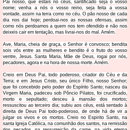
Pai nosso, que estais no céus, santificado seja o vosso
nome; venha a nós o vosso reino, seja feita a vossa
vontade, assim na terra como no céu. O pão nosso de cada
dia nos dai hoje; perdoai-nos as nossas ofensas, assim
como nós perdoamos a quem nos tem ofendido e não nos
deixeis cair em tentação, mas livrai-nos do mal. Amém.
Ave, Maria, cheia de graça, o Senhor é convosco; bendita
sois vós entre as mulheres e bendito é o fruto do vosso
ventre, Jesus. Santa Maria, Mãe de Deus, rogai por nós,
pecadores, agora e na hora de nossa morte. Amém.
Creio em Deus Pai, todo poderoso, criador do Céu e da
Terra; e em Jesus Cristo, seu único Filho, nosso Senhor;
que foi concebido pelo poder do Espírito Santo; nasceu da
Virgem Maria, padeceu sob Pôncio Pilatos, foi crucificado,
morto e sepultado; desceu à mansão dos mortos;
ressuscitou ao terceiro dia; subiu aos céus, está sentado à
direita de Deus Pai todo-poderoso, de onde há de vir a
julgar os vivos e os mortos. Creio no Espirito Santo, na
santa Igreja Católica, na comunhão dos santos, na remissão
dos pecados, na ressurreição da carne, na vida eterna