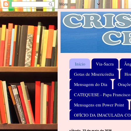
Início
Via-Sacra
Âng
Gotas de Misericórdia
Hom
Mensagem do Dia
Oraçõe
CATEQUESE - Papa Francisco
Mensagens em Power Point
OFÍCIO DA IMACULADA C
sábado, 23 de maio de 2026