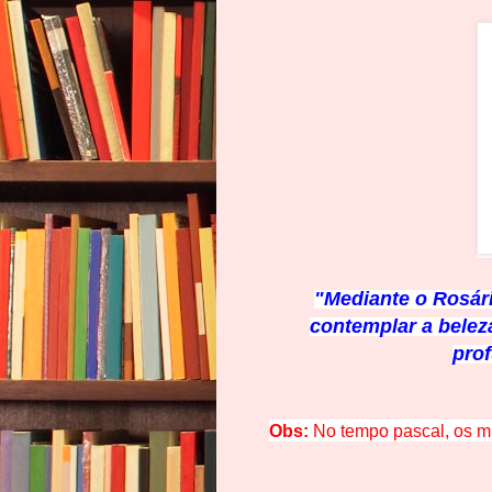
"Mediante o Rosári
contemplar a beleza
pro
Obs:
No tempo pascal, os m