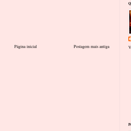
Q
Página inicial
Postagem mais antiga
V
P