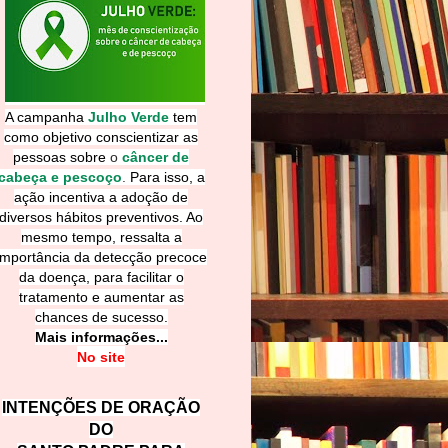
A campanha
Julho Verde
tem
como objetivo conscientizar as
pessoas sobre
o
câncer de
cabeça e pescoço
.
Para isso, a
ação incentiva a adoção de
diversos hábitos preventivos. Ao
mesmo tempo, ressalta a
importância da detecção precoce
da doença, para facilitar o
tratamento e aumentar as
chances de sucesso.
Mais informações...
No site
INTENÇÕES DE ORAÇÃO
DO