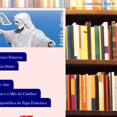
rases Famosas
gia Diária
o Alto
a e o Mês do Católico
Apostólica do Papa Francisco