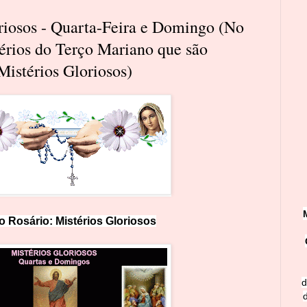
oriosos - Quarta-Feira e Domingo (No
térios do Terço Mariano que são
Mistérios Gloriosos)
o Rosário:
M
i
st
érios Glorioso
s
d