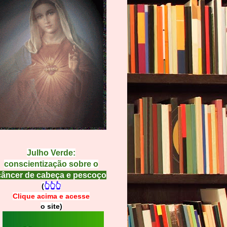
Julho Verde:
conscientização sobre o
câncer de cabeça e pescoço
(
👆👆👆
Clique acima e
a
cesse
o site)