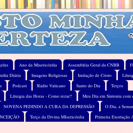
elus
Ano da Misericórdia
Assembléia Geral da CNBB
F
ilia Diária
Imagens Religiosas
Imitação de Cristo
Litur
s
Podcast
Rádio Vaticano
Santo do Dia
Terços
Liturgia das Horas - Como rezar?
Meu Dia em Sintonia com 
NOVENA PEDINDO A CURA DA DEPRESSÃO
O Dia, a Seman
ONCEIÇÃO
Terço da Divina MIsericórdia
Primeira Exortação 