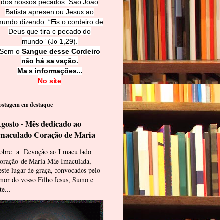
dos nossos pecados. São João
Batista apresentou Jesus ao
undo dizendo: “Eis o cordeiro de
Deus que tira o pecado do
mundo” (Jo 1,29).
Sem o
Sangue desse Cordeiro
não há salvação.
Mais informações...
No site
ostagem em destaque
gosto - Mês dedicado ao
maculado Coração de Maria
obre a Devoção ao I macu lado
oração de Maria Mãe Imaculada,
este lugar de graça, convocados pelo
mor do vosso Filho Jesus, Sumo e
te...