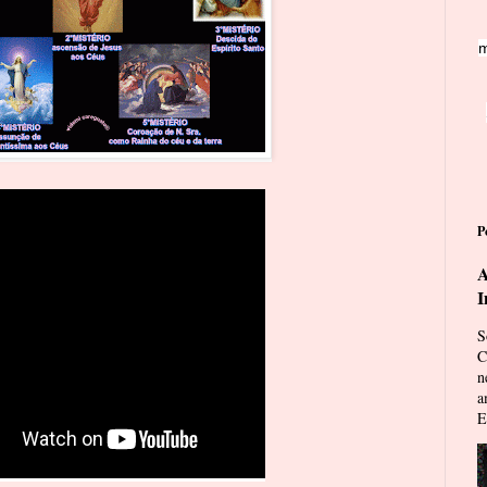
m
P
A
I
S
C
n
a
E