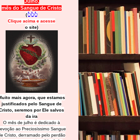
Julho,
mês do Sangue de Cristo
(
👆👆👆
Clique acima e
a
cesse
o site)
Muito mais agora, que estamos
justificados pelo Sangue de
Cri
sto, seremos por Ele salvos
da ira
O mês de julho é dedicado à
evoção ao Preciosíssimo Sangue
de Cristo, derramado pelo perdão