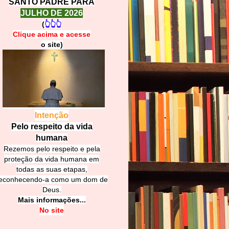
SANTO PADRE PARA
JULHO DE 2026
(
👆👆👆
Clique acima e
a
cesse
o site)
Intenção
Pelo respeito da vida
humana
Rezemos pelo respeito e pela
proteção da vida humana em
todas as suas etapas,
econhecendo-a como um dom de
Deus.
Mais informações...
No site