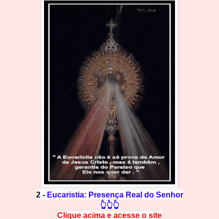
2 -
Eucaristia: Presença Real do Senhor
👆👆👆
Clique acima e
a
cesse
o site