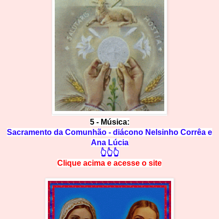
5
- Música:
Sacramento da Comunhão - diácono Nelsinho Corrêa e
Ana Lúcia
👆👆👆
Clique acima e
a
cesse
o site