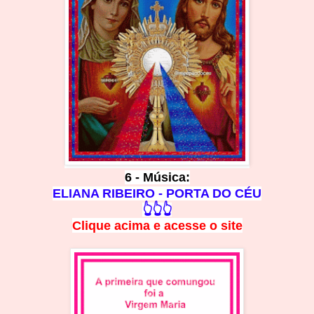
6 - Música:
ELIANA RIBEIRO - PORTA DO CÉU
👆👆👆
Clique acima e
a
cesse
o site