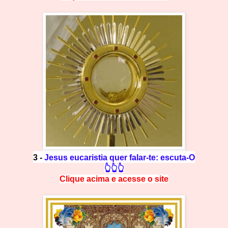
3 -
Jesus eucaristia quer falar-te: escuta-O
👆👆👆
Clique acima e
a
cesse
o site