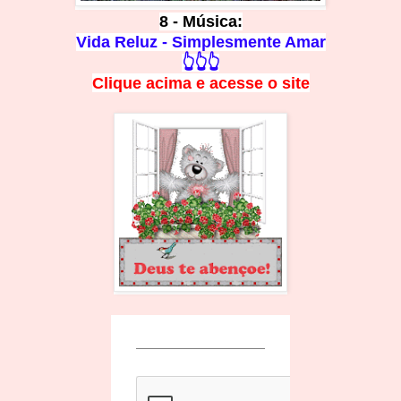
8 - Música:
Vida Reluz - Simplesmente Amar
👆👆👆
Clique acima e
a
cesse
o site