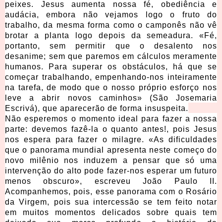
peixes. Jesus aumenta nossa fé, obediência e
audácia, embora não vejamos logo o fruto do
trabalho, da mesma forma como o camponês não vê
brotar a planta logo depois da semeadura. «Fé,
portanto, sem permitir que o desalento nos
desanime; sem que paremos em cálculos meramente
humanos. Para superar os obstáculos, há que se
começar trabalhando, empenhando-nos inteiramente
na tarefa, de modo que o nosso próprio esforço nos
leve a abrir novos caminhos» (São Josemaria
Escrivá), que aparecerão de forma insuspeita.
Não esperemos o momento ideal para fazer a nossa
parte: devemos fazê-la o quanto antes!, pois Jesus
nos espera para fazer o milagre. «As dificuldades
que o panorama mundial apresenta neste começo do
novo milênio nos induzem a pensar que só uma
intervenção do alto pode fazer-nos esperar um futuro
menos obscuro», escreveu João Paulo II.
Acompanhemos, pois, esse panorama com o Rosário
da Virgem, pois sua intercessão se tem feito notar
em muitos momentos delicados sobre quais tem