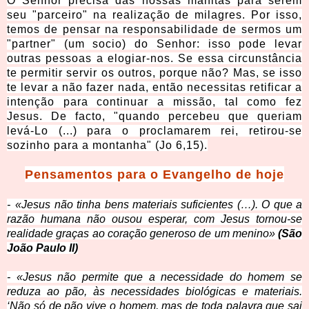
O Senhor precisa das nossas manitas para serem
seu "parceiro" na realização de milagres. Por isso,
temos de pensar na responsabilidade de sermos um
"partner" (um socio) do Senhor: isso pode levar
outras pessoas a elogiar-nos. Se essa circunstância
te permitir servir os outros, porque não? Mas, se isso
te levar a não fazer nada, então necessitas retific
ar a
intenção para continuar a missão, tal como fez
Jesus. De facto, "quando percebeu que queriam
levá-Lo (...) para o proclamarem rei, retirou-se
sozinho para a montanha" (Jo 6,15).
Pensamentos
para o Evangelho de hoje
-
«Jesus não tinha bens materia
is suficientes (…). O que a
razão humana não ousou esperar, com Jesus tornou-se
realidade graças ao coração generoso de um menino»
(São
João Paulo II)
- «Jesus não permite que a necessidade do homem se
reduza ao pão, às necessidades biológicas e materiais.
‘Não só de pão vive o homem, mas de toda palavra que sai