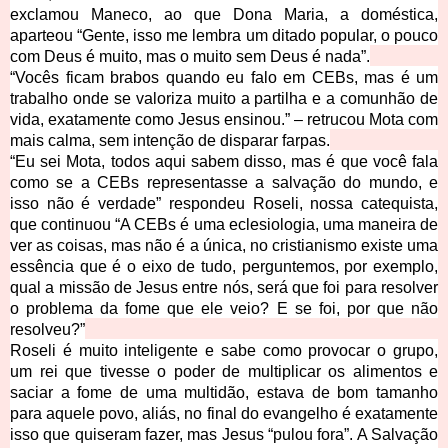
exclamou Maneco, ao que Dona Maria, a doméstica,
aparteou “Gente, isso me lembra um ditado popular, o pouco
com Deus é muito, mas o muito sem Deus é nada”.
“Vocês ficam brabos quando eu falo em CEBs, mas é um
trabalho onde se valoriza muito a partilha e a comunhão de
vida, exatamente como Jesus ensinou.” – retrucou Mota com
mais calma, sem intenção de disparar farpas.
“Eu sei Mota, todos aqui sabem disso, mas é que você fala
como se a CEBs representasse a salvação do mundo, e
isso não é verdade” respondeu Roseli, nossa catequista,
que continuou “A CEBs é uma eclesiologia, uma maneira de
ver as coisas, mas não é a única, no cristianismo existe uma
essência que é o eixo de tudo, perguntemos, por exemplo,
qual a missão de Jesus entre nós, será que foi para resolver
o problema da fome que ele veio? E se foi, por que não
resolveu?”
Roseli é muito inteligente e sabe como provocar o grupo,
um rei que tivesse o poder de multiplicar os alimentos e
saciar a fome de uma multidão, estava de bom tamanho
para aquele povo, aliás, no final do evangelho é exatamente
isso que quiseram fazer, mas Jesus “pulou fora”. A Salvação