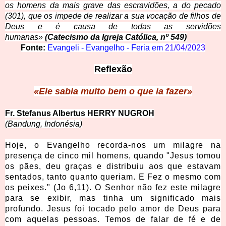
os homens da mais grave das escravidões, a do pecado
(301), que os impede de realizar a sua vocação de filhos de
Deus e é causa de todas as servidões
humanas»
(Catecismo da Igreja Católica, nº 549)
Fonte:
Evangeli - Evangelho - Feria em
21/04/2023
Reflexão
«Ele sabia mui
to bem o que ia fazer»
Fr. Stefanus Al
bertus HERRY NUGROH
(Bandung, Indonésia)
Hoje, o Evangelho recorda-nos um milagre na
presença de cinco mil homens, quando "Jesus tomou
os pães, deu graças e distribuiu aos que estavam
sentados, tanto quanto queriam. E Fez o mesmo com
os peixes." (Jo 6,11). O Senhor não fez este milagre
para se exibir, mas tinha um significado mais
profundo. Jesus foi tocado pelo amor de Deus para
com aquelas pessoas. Temos de falar de fé e de