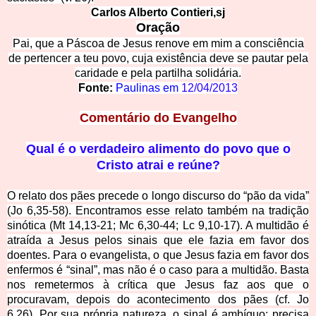
Carlos Alberto Contieri,sj
Oração
Pai, que a Páscoa de Jesus renove em mim a consciência
de pertencer a teu povo, cuja existência deve se pautar pela
caridade e pela partilha solidária.
Fonte:
Paulinas em
12/04/2013
Comentário do Evangelho
Qual é o verdadeiro alimento do povo que o
Cristo atrai e reúne?
O relato dos pães precede o longo discurso do “pão da vida”
(Jo 6,35-58). Encontramos esse relato também na tradição
sinótica (Mt 14,13-21; Mc 6,30-44; Lc 9,10-17). A multidão é
atraída a Jesus pelos sinais que ele fazia em favor dos
doentes. Para o evangelista, o que Jesus fazia em favor dos
enfermos é “sinal”, mas não é o caso para a multidão. Basta
nos remetermos à crítica que Jesus faz aos que o
procuravam, depois do acontecimento dos pães (cf. Jo
6,26). Por sua própria natureza, o sinal é ambíguo; precisa