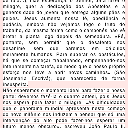
de luta…), mas esperança: o Senhor, para fazer o
milagre, quer a dedicação dos Apóstolos e a
generosidade do jovem que entrega alguns pães e
peixes. Jesus aumenta nossa fé, obediência e
audácia, embora não vejamos logo o fruto do
trabalho, da mesma forma como o camponês não vê
brotar a planta logo depois da semeadura. «Fé,
portanto, sem permitir que o desalento nos
desanime; sem que paremos em cálculos
meramente humanos. Para superar os obstáculos,
há que se começar trabalhando, empenhando-nos
inteiramente na tarefa, de modo que o nosso próprio
esforço nos leve a abrir novos caminhos» (São
Josemaria Escrivá), que aparecerão de forma
insuspeita.
Não esperemos o momento ideal para fazer a nossa
parte: devemos fazê-la o quanto antes!, pois Jesus
nos espera para fazer o milagre. «As dificuldades
que o panorama mundial apresenta neste começo
do novo milênio nos induzem a pensar que só uma
intervenção do alto pode fazer-nos esperar um
futuro menos obscuro», escreveu João Paulo II.