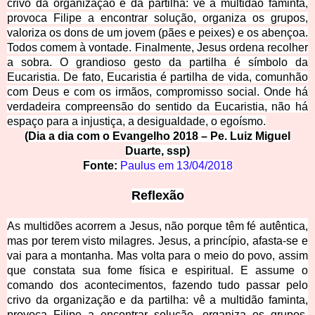
crivo da organização e da partilha: vê a multidão faminta,
provoca Filipe a encontrar solução, organiza os grupos,
valoriza os dons de um jovem (pães e peixes) e os abençoa.
Todos comem à vontade. Finalmente, Jesus ordena recolher
a sobra. O grandioso gesto da partilha é símbolo da
Eucaristia. De fato, Eucaristia é partilha de vida, comunhão
com Deus e com os irmãos, compromisso social. Onde
há
verdadeira compreensão do sentido da Eucaristia, não há
espaço para a injustiça, a desigualdade, o egoísmo.
(Dia a dia com o Evangelho 2018 – Pe. Luiz Miguel
Duarte, ssp)
Fonte:
Paulus em
13/04/2018
Reflexão
As multidões acorrem a Jesus, não porque têm fé autêntica,
mas por terem visto milagres. Jesus, a princípio, afasta-se e
vai para a montanha. Mas volta para o meio do povo, assim
que constata sua fome física e espiritual. E assume o
comando dos acontecimentos, fazendo tudo passar pelo
crivo da organização e da partilha: vê a multidão faminta,
provoca Filipe a encontrar solução, organiza os grupos,