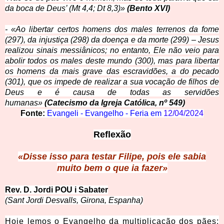
da boca de Deus’ (Mt 4,4; Dt 8,3)»
(Bento XVI)
- «Ao libertar certos homens dos males terrenos da fome
(297), da injustiça (298) da doença e da morte (299) – Jesus
realizou sinais messiânicos; no entanto, Ele não veio para
abolir todos os males deste mundo (300), mas para libertar
os homens da mais grave das escravidões, a do pecado
(301), que os impede de realizar a sua vocação de filhos de
Deus e é causa de todas as servidões
humanas»
(Catecismo da Igreja Católica, nº 549)
Fonte:
Evangeli - Evangelho - Feria em
12/04/2024
Reflexão
«Disse isso para testa
r Filipe, pois ele sabia
muito bem o que ia fazer»
Rev. D. Jord
i POU i Sabater
(Sant Jordi Desvalls, Girona, Espanha)
Hoje lemos o Evangelho da multiplicação dos pães: