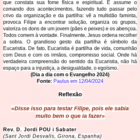
que constata sua fome física e espiritual. E assume o
comando dos acontecimentos, fazendo tudo passar pelo
crivo da organização e da partilha: vê a multidão faminta,
provoca Filipe a encontrar solução, organiza os grupos,
valoriza os dons de um jovem (pães e peixes) e os abençoa.
Todos comem à vontade. Finalmente, Jesus ordena recolher
a sobra. O grandioso gesto da partilha é símbolo da
Eucaristia. De fato, Eucaristia é partilha de vida, comunhão
com Deus e com os irmãos, compromisso social. Onde há
verdadeira compreensão do sentido da Eucaristia, não há
espaço para a injustiça, a desigualdade, o egoísmo.
(Dia a dia com o Evangelho 2024)
Fonte:
Paulus em
12/04/2024
Reflexão
«Disse isso para testar Filipe, pois ele sabia
muito bem o que ia fa
zer»
Rev. D. Jordi POU i
Sabater
(Sant Jordi Desvalls, Girona, Esp
anha)