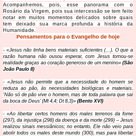
Acompanhemos, pois, esse pa
norama com o
Rosário da Virgem, pois sua intercessão se tem feito
notar em muitos momentos delicados sobre quais
tem deixado sua marca profunda a história da
Humanidade.
Pensamentos para o Evangelho de hoje
- «Jesus não tinha bens materiais suficientes (…). O que a
razão humana não ousou esperar, com Jesus tornou-se
realidade graças ao coração generoso de um menino»
(São
João Paulo II)
- «Jesus não permite que a necessidade do homem se
reduza ao pão, às necessidades biológicas e materiais.
‘Não só de pão vive o homem, mas de toda palavra que sai
da boca de Deus’ (Mt 4,4; Dt 8,3)»
(Bento XVI)
- «Ao libertar certos homens dos males terrenos da fome
(297), da injustiça (298) da doença e da morte (299) – Jesus
realizou sinais messiânicos; no entanto, Ele não veio para
abolir todos os males deste mundo (300), mas para libertar