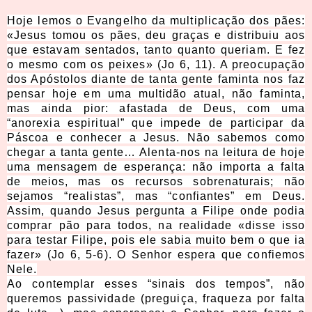
Hoje lemos o Evangelho da multiplicação dos pães:
«Jesus tomou os pães, deu graças e distribuiu aos
que estavam sentados, tanto quanto queriam. E fez
o mesmo com os peixes» (Jo 6, 11). A preocupação
dos Apóstolos diante de tanta g
ente faminta nos faz
pensar hoje em uma multidão atual, não faminta,
mas ainda pior: afastada de Deus, com uma
“anorexia espiritual” que impede de participar da
Páscoa e conhecer a Jesus. Não sabemos como
chegar a tanta gente… Alenta-nos na leitura de hoje
uma mensagem de esperança: não importa a falta
de meios, mas os recursos sobrenaturais; não
sejamos “realistas”, mas “confiantes” em Deus.
Assim, quando Jesus pergunta a Filipe onde podia
comprar pão para todos, na realidade «disse isso
para testar Filipe, pois ele sabia muito bem o que ia
fazer» (Jo 6, 5-6). O Senhor espera que confiemos
Nele.
Ao contemplar esses “sinais dos tempos”, não
queremos passividade (preguiça, fraqueza por falta