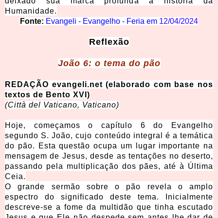
deixado sua marca profunda a história da
Humanidade.
Fonte:
Evangeli - Evangelho - Feria em
12/04/2024
Reflexão
João 6:
o tema do pão
REDAÇÃO e
vangeli.net (elaborado com base nos
textos de Bento XVI)
(Città del Vaticano, Vaticano)
Hoje, começamos o capítulo 6 do Evangelho
segundo S. João, cujo conteúdo integral é a temática
do pão. Esta questão ocupa um lugar importante na
mensagem de Jesus, desde as tentações no deserto,
passando pela multiplicação dos pães, até à Última
Ceia.
O grande sermão sobre o pão revela o amplo
espectro do significado deste tema. Inicialmente
descreve-se a fome da multidão que tinha escutado
Jesus e que Ele não despede sem antes lhe dar de