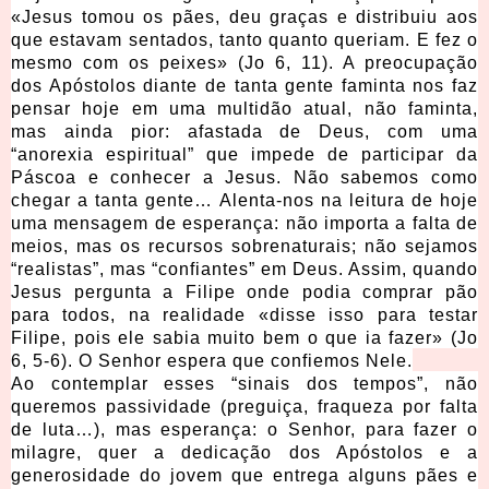
«Jesus tomou os pães, deu graças e distribuiu aos
que estavam sentados, tanto quanto queriam. E fez o
mesmo com os peixes» (Jo 6, 11). A preocupação
dos Apóstolos diante de tanta gente faminta nos faz
pensar hoje em uma multidão atual, não faminta,
mas ainda pior: afastada de Deus, com uma
“anorexia espiritual” que impede de participar da
Páscoa e conhecer a Jesus. Não sabemos como
chegar a tanta gente… Alenta-nos na leitura de hoje
uma mensagem de esperança: não importa a falta de
meios, mas os recursos sobrenaturais; não sejamos
“realistas”, mas “confiantes” em Deus. Assim, quando
Jesus pergunta a Filipe onde podia comprar pão
para todos, na realidade «disse isso para testar
Filipe, pois ele sabia muito bem o que ia fazer» (Jo
6, 5-6). O Senhor espera que confiemos Nele.
Ao contemplar esses “sinais dos tempos”, não
queremos passividade (preguiça, fraqueza por falta
de luta…), mas esperança: o Senhor, para fazer o
milagre, quer a dedicação dos Apóstolos e a
generosidade do jovem que entrega alguns pães e