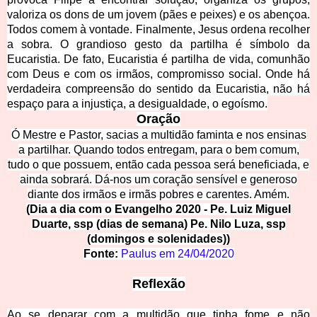
valoriza os dons de um jovem (pães e peixes) e os abençoa.
Todos comem à vontade. Finalmente, Jesus ordena recolher
a sobra. O grandioso gesto da partilha é símbolo da
Eucaristia. De fato, Eucaristia é partilha de vida, comunhão
com Deus e com os irmãos, compromisso social. Onde há
verdadeira compreensão do sentido da Eucaristia, não há
espaço para a injustiça, a desigualdade, o egoísmo.
Oração
Ó Mestre e Pastor, sacias a multidão faminta e nos ensinas
a partilhar. Quando todos entregam, para o bem comum,
tudo o que possuem, então cada pessoa será beneficiada, e
ainda sobrará. Dá-nos um coração sensível e generoso
diante dos irmãos e irmãs pobres e carentes. Amém.
(Dia a dia com o Evangelho 2020 - Pe. Luiz Miguel
Duarte, ssp (dias de semana) Pe. Nilo Luza, ssp
(domingos e solenidades))
Fonte:
Paulus em
24/04/2020
Reflexão
Ao se deparar com a multidão que tinha fome e não