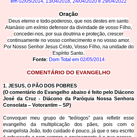
em
02/05/2014
,
13/04/2018
,
24/04/2020
e
29/04/2022
Oração
Deus eterno e todo-poderoso, que nos destes em santo
Atanásio um exímio defensor da divindade de vosso Filho,
concedei-nos, por sua doutrina e proteção, crescer
continuamente no vosso conhecimento e no vosso amor.
Por Nosso Senhor Jesus Cristo, Vosso Filho, na unidade do
Espírito Santo.
Fonte:
Dom Total em
02/05/2014
COMENTÁRIO
DO EVANGELHO
1. JESUS, O PÃO DOS PO
BRES
(O comentário do Evangelho abaixo é feito pelo Diácono
José da Cruz - Diácono da Paróquia Nossa Senhora
Consolata – Votorantim – SP)
Convoquei meu grupo de “teólogos” para refletir esse
evangelho da multiplicação dos pães, pois com o
evangelista João, todo cuidado é pouco, já que o seu escrito