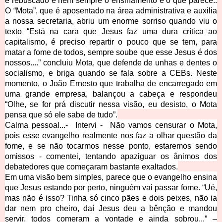
é rebuscado e nem sempre o ensinamento é o que parece..
O “Mota”, que é aposentado na área administrativa e auxilia
a nossa secretaria, abriu um enorme sorriso quando viu o
texto “Está na cara que Jesus faz uma dura crítica ao
capitalismo, é preciso repartir o pouco que se tem, para
matar a fome de todos, sempre soube que esse Jesus é dos
nossos....” concluiu Mota, que defende de unhas e dentes o
socialismo, e briga quando se fala sobre a CEBs. Neste
momento, o João Ernesto que trabalha de encarregado em
uma grande empresa, balançou a cabeça e respondeu
“Olhe, se for prá discutir nessa visão, eu desisto, o Mota
pensa que só ele sabe de tudo”.
Calma pessoal...- Intervi - Não vamos censurar o Mota,
pois esse evangelho realmente nos faz a olhar questão da
fome, e se não tocarmos nesse ponto, estaremos sendo
omissos - comentei, tentando apaziguar os ânimos dos
debatedores que começaram bastante exaltados.
Em uma visão bem simples, parece que o evangelho ensina
que Jesus estando por perto, ninguém vai passar fome. “Ué,
mas não é isso? Tinha só cinco pães e dois peixes, não ia
dar nem pro cheiro, daí Jesus deu a bênção e mandou
servir, todos comeram a vontade e ainda sobrou...” –