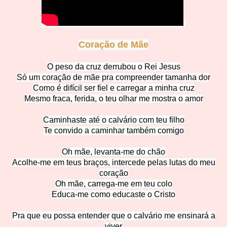
Coração
de Mãe
O peso da cruz derrubou o
Rei Jesus
Só um coração de mãe pra compreender tamanha dor
Como é difícil ser fiel e carregar a minha cruz
Mesmo fraca, ferida, o teu olhar me mo
stra o amor
Caminhaste até o calvário com te
u filho
Te convido a caminhar també
m comigo
Oh mãe, levanta-me do c
hão
Acolhe-me em teus braços, intercede pelas lutas do meu
coração
Oh mãe, carrega-me em teu colo
Educa-me como educaste o Cristo
Pra que eu possa entender que o calvário me
ensinar
á a
viver