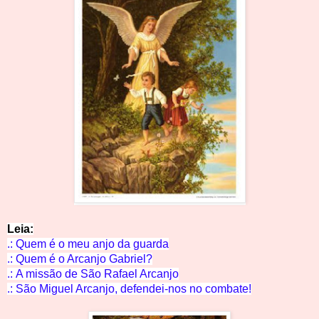
Leia
:
.: Quem é o meu anjo d
a guarda
.:
Quem é o Arcanjo G
abriel?
.:
A missão de São Rafael Arc
anjo
.:
São Miguel Arcanjo, defendei-nos no c
ombate!