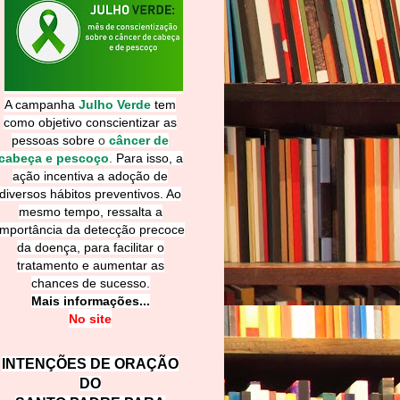
A campanha
Julho Verde
tem
como objetivo conscientizar as
pessoas sobre
o
câncer de
cabeça e pescoço
.
Para isso, a
ação incentiva a adoção de
diversos hábitos preventivos. Ao
mesmo tempo, ressalta a
importância da detecção precoce
da doença, para facilitar o
tratamento e aumentar as
chances de sucesso.
Mais informações...
No site
INTENÇÕES DE ORAÇÃO
DO