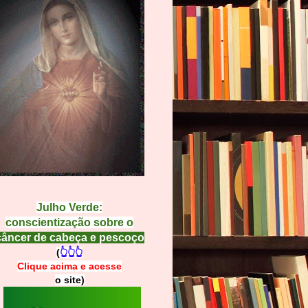
Julho Verde:
conscientização sobre o
câncer de cabeça e pescoço
(
👆👆👆
Clique acima e
a
cesse
o site)