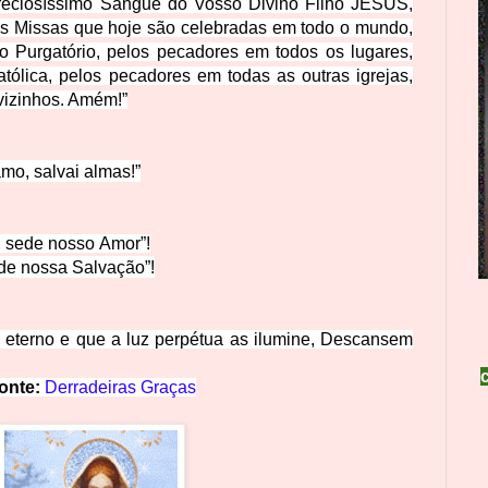
Preciosíssimo Sangue do Vosso Divino Filho JESUS,
s Missas que hoje são celebradas em todo o mundo,
o Purgatório, pelos pecadores em todos os lugares,
atólica,
pelos pecadores em todas as outras igrejas,
vizinhos. Amém!”
mo, salvai almas!”
, sede nosso A
mor”!
ede nossa Salvação”!
eterno e que a luz perpét
ua a
s ilumine, Descansem
onte:
Derradeiras Graças