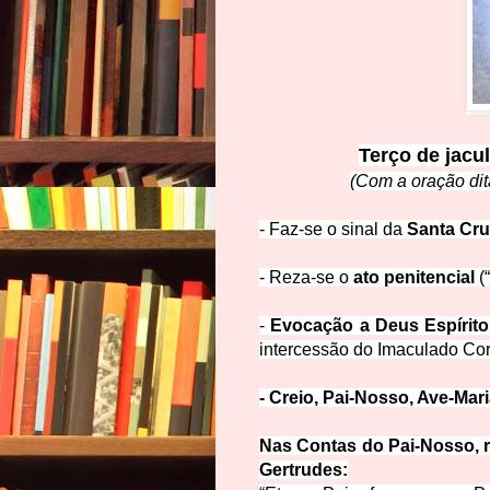
Terço de jacu
(Com a oração
di
- Faz-se o sinal da
Santa Cru
- Reza-se o
ato penitencial
(
-
Evocação a Deus Espírito
intercessão do Imaculado Co
- Creio, Pai-Nosso, A
ve-Mari
Nas Contas do Pai-Nosso, r
Gertr
udes: