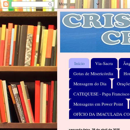
Início
Via-Sacra
Âng
Gotas de Misericórdia
Hom
Mensagem do Dia
Oraçõe
CATEQUESE - Papa Francisco
Mensagens em Power Point
OFÍCIO DA IMACULADA C
segunda-feira, 28 de abril de 2025