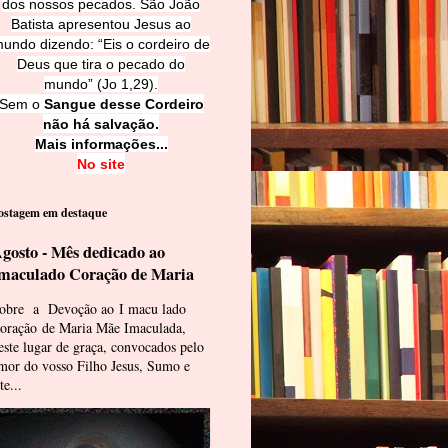
dos nossos pecados. São João
Batista apresentou Jesus ao
undo dizendo: “Eis o cordeiro de
Deus que tira o pecado do
mundo” (Jo 1,29).
Sem o
Sangue desse Cordeiro
não há salvação.
Mais informações...
No site
ostagem em destaque
gosto - Mês dedicado ao
maculado Coração de Maria
obre a Devoção ao I macu lado
oração de Maria Mãe Imaculada,
este lugar de graça, convocados pelo
mor do vosso Filho Jesus, Sumo e
te...