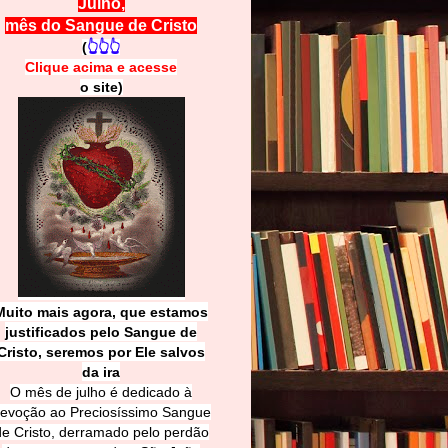
Julho,
mês do Sangue de Cristo
(
👆👆👆
Clique acima e
a
cesse
o site)
Muito mais agora, que estamos
justificados pelo Sangue de
Cri
sto, seremos por Ele salvos
da ira
O mês de julho é dedicado à
evoção ao Preciosíssimo Sangue
de Cristo, derramado pelo perdão