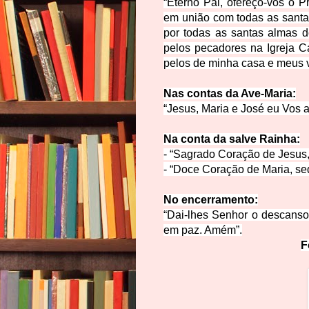
“Eterno Pai, ofereço-vos o 
em união com todas as santa
por todas as santas almas d
pelos pecadores na Igreja C
pelos de minha casa e meus 
Nas contas da Ave
-Maria:
“Jesus, Maria e José eu
Vos a
Na conta da salve Ra
inha:
- “Sagrado Coração de Jesus
- “Doce Coraçã
o de Maria, s
No encerram
ento:
“Dai-lhes Senhor o descanso 
em paz. Amém”.
F