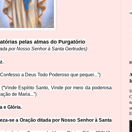
m
latórias pelas almas do Purg
atório
tada por Nosso Senhor à Santa Gertrudes)
z.
P
A
“Confesso
a Deus Todo Poderoso que pequei...”)
I
(“Vinde Espírito Santo, Vinde por meio da poderosa
S
raç
ão de Maria...”)
C
n
a e Glória.
a
E
eza-se a Oração ditada por Nosso Senhor à Santa