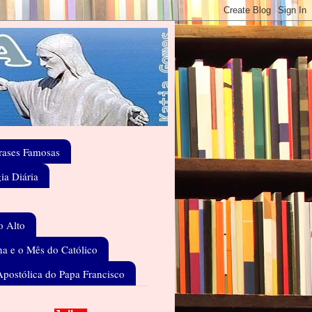
rases Famosas
gia Diária
o Alto
a e o Mês do Católico
Apostólica do Papa Francisco