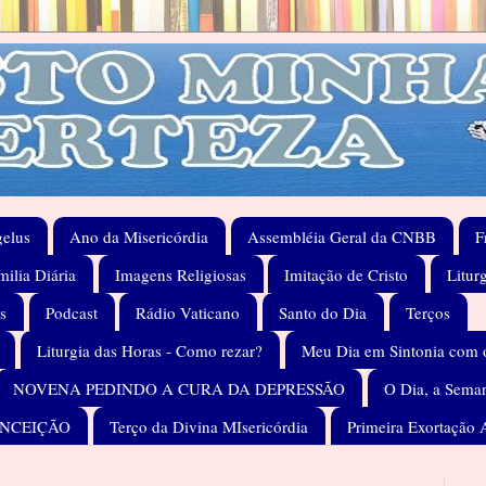
elus
Ano da Misericórdia
Assembléia Geral da CNBB
F
ilia Diária
Imagens Religiosas
Imitação de Cristo
Litur
s
Podcast
Rádio Vaticano
Santo do Dia
Terços
Liturgia das Horas - Como rezar?
Meu Dia em Sintonia com 
NOVENA PEDINDO A CURA DA DEPRESSÃO
O Dia, a Seman
ONCEIÇÃO
Terço da Divina MIsericórdia
Primeira Exortação 