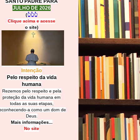
SANTO PADRE PARA
JULHO DE 2026
(
👆👆👆
Clique acima e
a
cesse
o site)
Intenção
Pelo respeito da vida
humana
Rezemos pelo respeito e pela
proteção da vida humana em
todas as suas etapas,
econhecendo-a como um dom de
Deus.
Mais informações...
No site