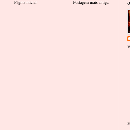
Página inicial
Postagem mais antiga
Q
V
P