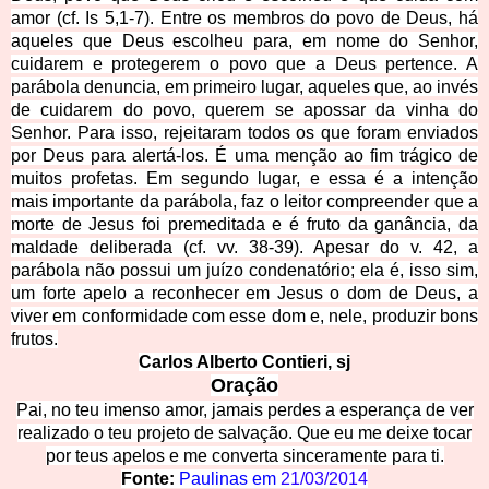
amor (cf. Is 5,1-7). Entre os membros do povo de Deus, há
aqueles que Deus escolheu para, em nome do Senhor,
cuidarem e protegerem o povo que a Deus pertence. A
parábola denuncia, em primeiro lugar, aqueles que, ao invés
de cuidarem do povo, querem se apossar da vinha do
Senhor. Para isso, rejeitaram todos os que foram enviados
por Deus para alertá-los. É uma menção ao fim trágico de
muitos profetas. Em segundo lugar, e essa é a intenção
mais importante da parábola, faz o leitor compreender que a
morte de Jesus foi premeditada e é fruto da ganância, da
maldade deliberada (cf. vv. 38-39). Apesar do v. 42, a
parábola não possui um juízo condenatório; ela é, isso sim,
um forte apelo a reconhecer em Jesus o dom de Deus, a
viver em conformidade com esse dom e, nele, produzir bons
frutos.
Carlos Alberto Contieri, sj
Oração
Pai, no teu imenso amor, jamais perdes a esperança de ver
realizado o teu projeto de salvação. Que eu me deixe tocar
por teus apelos e me converta sinceramente para ti.
Fonte:
Paulinas em
21/03/2014