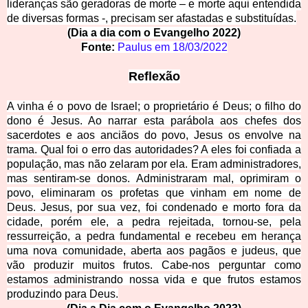
lideranças são geradoras de morte – e morte aqui entendida
de diversas formas -, precisam ser afastadas e substituídas.
(Dia a dia com o Evangelho 2022)
Fonte:
Paulu
s
em
18/03/2022
Reflexão
A vinha é o povo de Israel; o proprietário é Deus; o filho do
dono é Jesus. Ao narrar esta parábola aos chefes dos
sacerdotes e aos anciãos do povo, Jesus os envolve na
trama. Qual foi o erro das autoridades? A eles foi confiada a
população, mas não zelaram por ela. Eram administradores,
mas sentiram-se donos. Administraram mal, oprimiram o
povo, eliminaram
os profetas que vinham em nome de
Deus. Jesus, por sua vez, foi condenado e morto fora da
cidade, porém ele, a pedra rejeitada, tornou-se, pela
ressurreição, a pedra fundamental e recebeu em herança
uma nova comunidade, aberta aos pagãos e judeus, que
vão produzir muitos frutos. Cabe-nos perguntar como
estamos administrando nossa vida e que frutos estamos
produzindo para Deus.