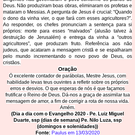
Deus. Não produziram boas obras, eliminaram os profetas e
mataram o Messias. A pergunta de Jesus é crucial: “Quando
o dono da vinha vier, o que fará com esses agricultores?”.
Ao responder, os chefes pronunciam a sentença para si
próprios: morte para esses “malvados” (alusão talvez à
destruição de Jerusalém) e entrega da vinha a “outros
agricultores”, que produzam fruto. Referência aos não
judeus, que acataram a mensagem cristã e se espalharam
pelo mundo incrementando o novo povo de Deus, os
cristãos.
Oração
Ó excelente contador de parábolas, Mestre Jesus, com
habilidade levas teus ouvintes a refletir sobre os próprios
erros e desvios. O que esperas de nós é que façamos
frutificar o Reino de Deus. Dá-nos a graça de assimilar tua
mensagem de amor, a fim de corrigir a rota de nossa vida.
Amém.
(Dia a dia com o Evangelho 2020 - Pe. Luiz Miguel
Duarte, ssp (dias de semana) Pe. Nilo Luza, ssp
(domingos e solenidades))
Fonte:
Paulu
s
em
13/03/2020