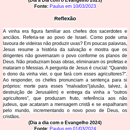
(Dia a Dia com o Evangelho 2
023)
Fonte:
Paulu
s
em
10/03/2023
Reflexão
A vinha era figura familiar aos chefes dos sacerdotes e
anciãos. Referia-se ao povo de Israel. Como pode uma
lavoura de videiras não produzir uvas? Em poucas palavras,
Jesus resume a história da salvação e mostra que os
dirigentes não governaram o povo conforme os planos de
Deus. Não produziram boas obras, eliminaram os profetas e
mataram o Messias. A pergunta de Jesus é crucial: “Quando
o dono da vinha vier, o que fará com esses agricultores?”.
Ao responder, os chefes pronunciam a sentença para si
próprios: morte para esses “malvados”(alusão, talvez, à
destruição de Jerusalém) e entrega da vinha a “outros
agricultores”, que produzam fruto, referência aos não
judeus, que acataram a mensagem cristã e se espalharam
pelo mundo, incrementando o novo povo de Deus, os
cristãos.
(Dia a dia com o Evangelho 2024)
Fonte:
Paulu
s
em
01/03/2024