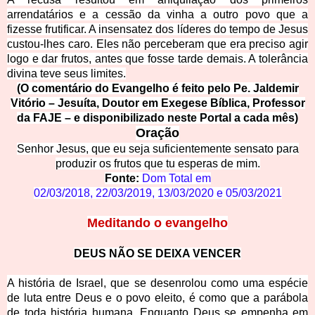
arrendatários e a cessão da vinha a outro povo que a
fizesse frutificar. A insensatez dos líderes do tempo de Jesus
cu
stou-lhes caro. Eles não perceberam que era preciso agir
logo e dar frutos, antes que fosse tarde demais. A tolerância
divina teve seus limites.
(O comentário do Evangelho é feito pelo Pe. Jaldemir
Vitório – Jesuíta, Doutor em Exegese Bíblica, Professor
da FAJE – e disponibilizado neste Portal a cada mês)
Oração
Senhor Jesus, que eu seja suficientemente sensato para
produzir os frutos que tu esperas de mim.
Fonte:
Dom Total em
02/03/2018
,
22/03/2019
,
13/03/2020
e
05/03/2021
Medit
ando o evangelho
DEUS NÃO SE DEIXA VENCER
A história de Israel, que se desenrolou como uma espécie
de luta entre Deus e o povo eleito, é como que a parábola
de toda história humana. Enquanto Deus se empenha em