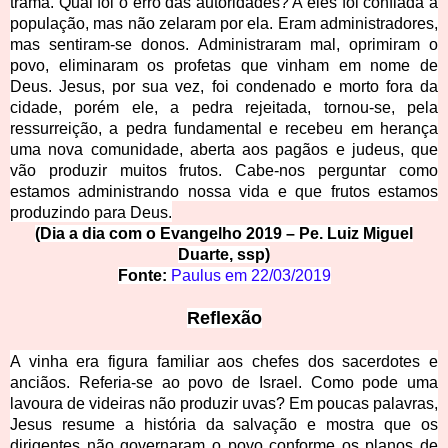
trama. Qual foi o erro das autoridades? A eles foi confiada a
população, mas não zelaram por ela. Eram administradores,
mas sentiram-se donos. Administraram mal, oprimiram o
povo, eliminaram os profetas que vinham em nome de
Deus. Jesus, por sua vez, foi condenado e morto fora da
cidade, porém ele, a pedra rejeitada, tornou-se, pela
ressurreição, a pedra fundamental e recebeu em herança
uma nova comunidade, aberta aos pagãos e judeus, que
vão produzir muitos frutos. Cabe-nos perguntar como
estamos administrando nossa vida e que frutos estamos
produzindo para Deus.
(Dia a dia com o Evangelho 2019 – Pe. Luiz Miguel
Duarte, ssp)
Fonte:
Paulu
s
em
22/03/2019
Reflexão
A vinha era figura familiar aos chefes dos sacerdotes e
anciãos. Referia-se ao povo de Israel. Como pode uma
lavoura de videiras não produzir uvas? Em poucas palavras,
Jesus resume a história da salvação e mostra que os
dirigentes não governaram o povo conforme os planos de