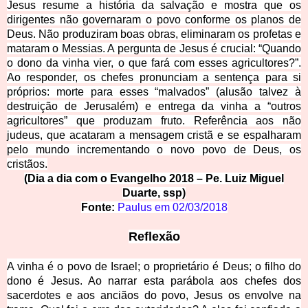
Jesus resume a história da salvação e mostra que os
dirigentes não governaram o povo conforme os planos de
Deus. Não produziram boas obras, eliminaram os profetas e
mataram o Messias. A pergunta de Jesus é crucial: “Quando
o dono da vinha vier, o que fará com esses agricultores?”.
Ao responder, os chefes pronunciam a sentença para si
próprios: morte para esses “malvados” (alusão talvez à
destruição de Jerusalém) e entrega da vinha a “outros
agricultores” que produzam fruto. Referência aos não
judeus,
que acataram a mensagem cristã e se espalharam
pelo mundo incrementando o novo povo de Deus, os
cristãos.
(Dia a dia com o Evangelho 2018 – Pe. Luiz Miguel
Duarte, ssp)
Fonte:
Paulu
s
em
02/03/2018
Reflexão
A vinha é o povo de Israel; o proprietário é Deus; o filho do
dono é Jesus. Ao narrar esta parábola aos chefes dos
sacerdotes e aos anciãos do povo, Jesus os envolve na