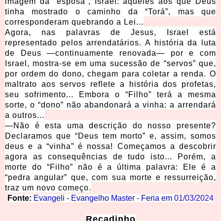
imagem da “esposa”, Israel: aqueles aos que Deus
tinha mostrado o caminho da “Torá”, mas que
corresponderam quebrando a Lei...
Agora, nas palavras de Jesus, Israel está
representado pelos arrendatários. A história da luta
de Deus —continuamente renovada— por e com
Israel, mostra-se em uma sucessão de “servos” que,
por ordem do dono, chegam para coletar a renda. O
maltrato aos servos reflete a história dos profetas,
seu sofrimento... Embora o “Filho” terá a mesma
sorte, o “dono” não abandonará a vinha: a arrendará
a outros...
—Não é esta uma descrição do nosso presente?
Declaramos que “Deus tem morto” e, assim, somos
deus e a “vinha” é nossa! Começamos a descobrir
agora as consequências de tudo isto... Porém, a
morte do “Filho” não é a última palavra: Ele é a
“pedra angular” que, com sua morte e ressurreição,
traz um novo começo.
Fonte:
Evangeli - Evangelho Master - Feria em
01/03/2024
Recadinho