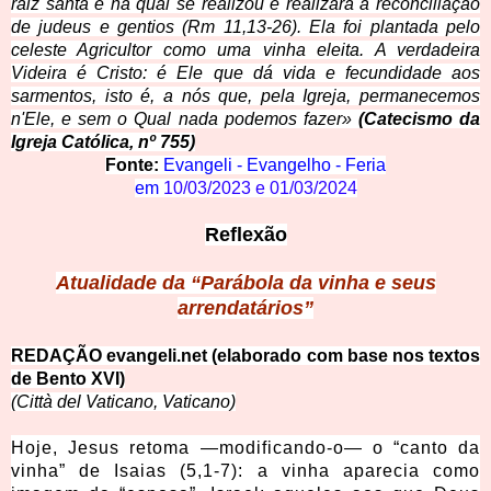
raiz santa e na qual se realizou e realizará a reconciliação
de judeus e gentios (Rm 11,13-26). Ela foi plantada pelo
celeste Agricultor como uma vinha eleita. A verdadeira
Videira é Cristo: é Ele que dá vida e fecundidade aos
sarmentos, isto é, a nós que, pela Igreja, permanecemos
n'Ele, e sem o Qual nada podemos fazer»
(Catecismo da
Igreja Católica, nº 755)
Fonte:
Evangeli - Evangelho - Feria
em
10/03/2023
e
01/03/2024
Reflexão
Atualidade da “Parábola
da vinha e seus
arrendatários”
REDAÇÃO eva
ngeli.net (elaborado com base nos textos
de Bento XVI)
(Città del Vaticano, Vaticano)
Hoje, Jesus retoma —modificando-o— o “canto da
vinha” de Isaias (5,1-7): a vinha aparecia como