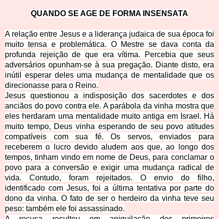
QUANDO SE AGE DE FOR
MA INSENSATA
A relação entre Jesus e a liderança judaica de sua época foi
muito tensa e problemática. O Mestre se dava conta da
profunda rejeição de que era vítima. Percebia que seus
adversários opunham-se à sua pr
egação. Diante disto, era
inútil esperar deles uma mudança de mentalidade que os
direcionasse para o Reino.
Jesus questionou a indisposição dos sacerdotes e dos
anciãos do povo contra ele. A parábola da vinha mostra que
eles herdaram uma mentalidade muito antiga em Israel. Há
muito tempo, Deus vinha esperando de seu povo atitudes
compatíveis com sua fé. Os servos, enviados para
receberem o lucro devido aludem aos que, ao longo dos
tempos, tinham vindo em nome de Deus, para conclamar o
povo para a conversão e exigir uma mudança radical de
vida. Contudo, foram
rejeitados. O envio do filho,
identificado com Jesus, foi a última tentativa por parte do
dono da vinha. O fato de ser o herdeiro da vinha teve seu
peso: também ele foi assassinado.
A recusa resultou em aniquilação dos primeiros