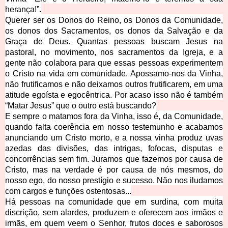
herança!”.
Querer ser os Donos do Reino, os Donos da Comunidade,
os donos dos Sacramentos, os donos da Salvação e da
Graça de Deus. Quantas pessoas buscam Jesus na
pastoral, no movimento, nos sacramentos da Igreja, e a
gente não colabora para que essas pessoas experimentem
o Cristo na vida em comunidade. Apossamo-nos da Vinha,
não frutificamos e não deixamos outros frutificarem, em uma
atitude egoísta e egocêntrica. Por acaso isso não é também
“Matar Jesus” que o outro está buscando?
E sempre o matamos fora da Vinha, isso é, da Comunidade,
quando falta coerência em nosso testemunho e acabamos
anunciando um Cristo morto, e a nossa vinha produz uvas
azedas das divisões, das intrigas, fofocas, disputas e
concorrências sem fim. Juramos que fazemos por causa de
Cristo, mas na verdade é por causa de nós mesmos, do
nosso ego, do nosso prestígio e sucesso. Não nos iludamos
com cargos e funções ostentosas...
Há pessoas na comunidade que em surdina, com muita
discrição, sem alardes, produzem e oferecem aos irmãos e
irmãs, em quem veem o Senhor, frutos doces e saborosos