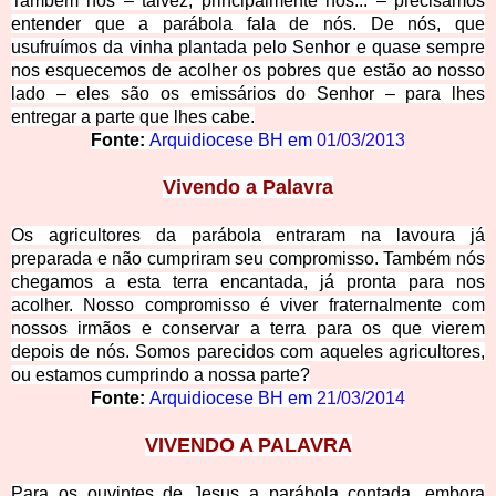
Também nós – talvez, principalmente nós... – precisamos
entender que a parábola fala de nós. De nós, que
usufruímos da vinha plantada pelo Senhor e quase sempre
nos esquecemos de acolher os pobres que estão ao nosso
lado – eles são os emissários do Senhor – para lhes
entregar a parte que lhes cabe.
Fonte:
Arquidiocese BH em
01/03/2013
Viv
endo a Palavra
Os agricultores da parábola entraram na lavoura já
preparada e não cumpriram seu compromisso. Também nós
chegamos a esta terra encantada, já pronta para nos
acolher. Nosso compromisso é viver fraternalmente com
nossos irmãos e conservar a terra para os que vierem
depois de nós. Somos parecidos com aqueles agricultores,
ou estamos cumprindo a nossa parte?
Fonte:
Arquidiocese BH em
21/03/2014
VIVEN
DO A PALAVRA
Para os ouvintes de Jesus a parábola contada, embora