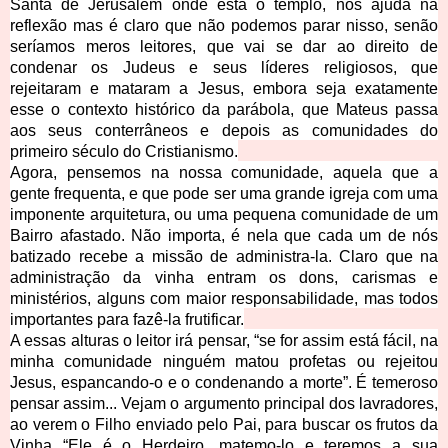
Santa de Jerusalém onde está o templo, nos ajuda na
reflexão mas é claro que não podemos parar nisso, senão
seríamos meros leitores, que vai se dar ao direito de
condenar os Judeus e seus líderes religiosos, que
rejeitaram e mataram a Jesus, embora seja exatamente
esse o contexto histórico da parábola, que Mateus passa
aos seus conterrâneos e depois as comunidades do
primeiro século do Cristianismo.
Agora, pensemos na nossa comunidade, aquela que a
gente frequenta, e que pode ser uma grande igreja com uma
imponente arquitetura, ou uma pequena comunidade de um
Bairro afastado. Não importa, é nela que cada um de nós
batizado recebe a missão de administra-la. Claro que na
administração da vinha entram os dons, carismas e
ministérios, alguns com maior responsabilidade, mas todos
importantes para fazê-la frutificar.
A essas alturas o leitor irá pensar, “se for assim está fácil, na
minha comunidade ninguém matou profetas ou rejeitou
Jesus, espancando-o e o condenando a morte”. É temeroso
pensar assim... Vejam o argumento principal dos lavradores,
ao verem o Filho enviado pelo Pai, para buscar os frutos da
Vinha “Ele é o Herdeiro, matemo-lo e teremos a sua