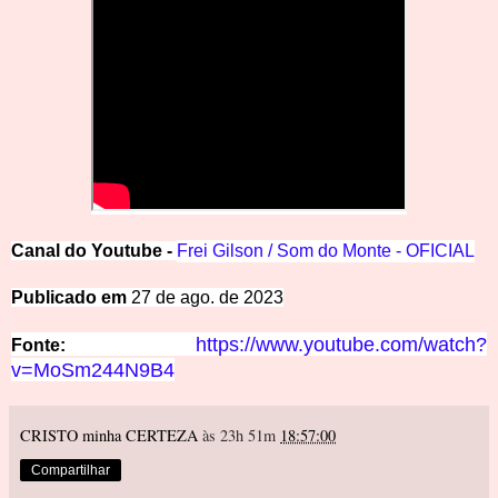
Canal
d
o
Y
outube -
Frei Gilson /
Som do Monte - OFICIAL
Publicado em
27 de ago. de 2023
https://www.youtube.com/watch?
Fonte
:
v=MoSm244N9B4
CRISTO minha CERTEZA
às 23h 51m
18:57:00
Compartilhar