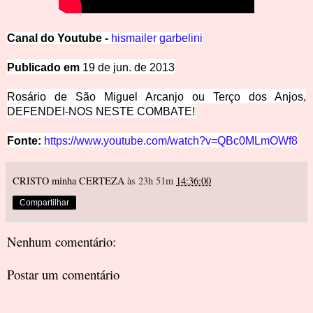
Canal
do
Y
outube -
hismailer garbelini
Pub
licado em
19 de jun. de 2013
Rosário de São Miguel Arcanjo ou Terço dos Anjos,
DEFENDEI-NOS NESTE COMBATE!
Fonte:
https://www.youtube.com/watch?v=QBc0MLmOWf8
CRISTO minha CERTEZA
às 23h 51m
14:36:00
Compartilhar
Nenhum comentário:
Postar um comentário