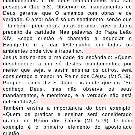
mandamentos. E os seus mandamentos não são
pesados» (1Jo 5,3). Observar os mandamentos de
Deus garante que O amamos com obras e de
verdade. O amor não é só um sentimento, senão que
– também - pede obras, obras de amor, viver o duplo
preceito da caridade. Nas palavras do Papa Leão
XIV, «cada cristão é chamado a anunciar o
Evangelho e a dar testemunho em todos os
ambientes onde vive e trabalha».
Jesus ensina-nos a maldade do escândalo: «Quem
desobedecer a um só destes mandamentos, por
menor que seja, e assim ensinar os outros, será
considerado o menor no Reino dos Céus» (Mt 5,19).
Porque - como diz S. João - «aquele que diz ‘Eu
conheço Deus’, mas não observa os seus
mandamentos, é mentiroso, e a verdade não está
nele» (1Jo2,4).
Também ensina a importância do bom exemplo:
«Quem os praticar e ensinar será considerado
grande no Reino dos Céus» (Mt 5,19). O bom
exemplo é o primeiro elemento do apostolado
cristão.