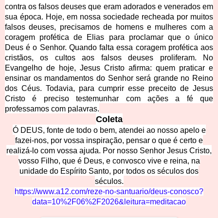
contra os falsos deuses que eram adorados e venerados em
sua época. Hoje, em nossa sociedade recheada por muitos
falsos deuses, precisamos de homens e mulheres com a
coragem profética de Elias para proclamar que o único
Deus é o Senhor. Quando falta essa coragem profética aos
cristãos, os cultos aos falsos deuses proliferam. No
Evangelho de hoje, Jesus Cristo afirma: quem praticar e
ensinar os mandamentos do Senhor será grande no Reino
dos Céus. Todavia, para cumprir esse preceito de Jesus
Cristo é preciso testemunhar com ações a fé que
professamos com palavras.
Coleta
Ó DEUS, fonte de todo o bem, atendei ao nosso apelo e
fazei-nos, por vossa inspiração, pensar o que é certo e
realizá-lo com vossa ajuda. Por nosso Senhor Jesus Cristo,
vosso Filho, que é Deus, e convosco vive e reina, na
unidade do Espírito Santo, por todos os séculos dos
séculos.
https://www.a12.com/reze-no-santuario/deus-conosco?
data=10%2F06%2F2026&leitura=meditacao