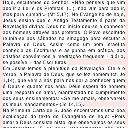
Hoje, escutamos do Senhor: «Não penseis que vim
abolir a Lei e os Profetas; (...), não vim para abolir,
mas para cumprir» (Mt 5,17). No Evangelho de hoje,
Jesus ensina que o Antigo Testamento é parte da
Revelação divina: Deus no início deu-se a conhecer
aos homens através dos profetas. O Povo escolhido
reunia-se aos sábados na sinagoga para escutar a
Palavra de Deus. Assim como um bom israelita
conhecia as Escrituras e as punha em prática, aos
cristãos convém-nos a meditação frequente - diária,
se possível - das Escrituras.
Em Jesus temos a plenitude da Revelação. Ele é o
Verbo, a Palavra de Deus, que se fez homem (cf. Jo
1,14), que vem a nós para nos dar a conhecer quem
é Deus e quanto nos ama. Deus espera do homem
uma resposta de amor, manifestada no cumprimento
dos seus ensinamentos: «Se me amais, observareis
os meus mandamentos» (Jo 14,15).
Na Primeira Carta de S. João encontramos uma boa
explicação do texto do Evangelho de hoje: «Pois
amar a Deus consiste nisto: que observemos os seus