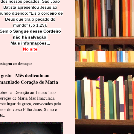
dos nossos pecados. São João
Batista apresentou Jesus ao
undo dizendo: “Eis o cordeiro de
Deus que tira o pecado do
mundo” (Jo 1,29).
Sem o
Sangue desse Cordeiro
não há salvação.
Mais informações...
No site
ostagem em destaque
gosto - Mês dedicado ao
maculado Coração de Maria
obre a Devoção ao I macu lado
oração de Maria Mãe Imaculada,
este lugar de graça, convocados pelo
mor do vosso Filho Jesus, Sumo e
te...