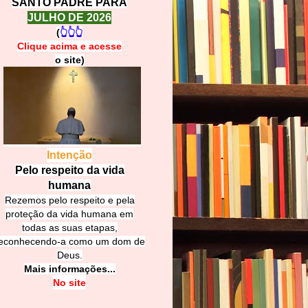
SANTO PADRE PARA
JULHO DE 2026
(
👆👆👆
Clique acima e
a
cesse
o site)
Intenção
Pelo respeito da vida
humana
Rezemos pelo respeito e pela
proteção da vida humana em
todas as suas etapas,
econhecendo-a como um dom de
Deus.
Mais informações...
No site