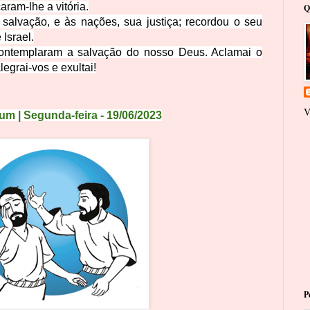
aram-lhe a vitória.
Q
alvação, e às nações, sua justiça; recordou o seu
Israel.
ontemplaram a salvação do nosso Deus. Aclamai o
legrai-vos e exultai!
V
m | Segunda-feira
- 19
/
06
/
2
0
23
P