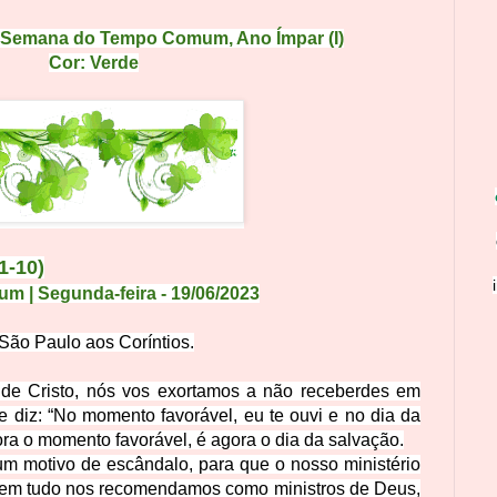
ª Semana do Tempo Comum
, Ano Ímpar (I)
Cor: Verde
,1-10)
m | Segunda-feira
- 19
/
06
/
2
0
23
São Paulo aos Coríntios.
de Cristo, nós vos exortamos a não receberdes em
le diz: “No momento favorável, eu te ouvi e no dia da
gora o momento favorável, é agora o dia da salvação.
 motivo de escândalo, para que o nosso ministério
em tudo nos recomendamos como ministros de Deus,