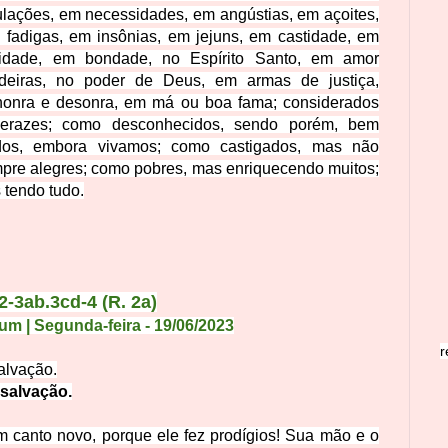
bulações, em necessidades, em angústias,
em açoites,
 fadigas, em insônias, em jejuns,
em castidade, em
idade, em bondade, no Espírito Santo, em amor
deiras, no poder de Deus, em armas de justiça,
onra e desonra, em má ou boa fama; considerados
verazes;
como desconhecidos, sendo porém, bem
dos, embora vivamos; como castigados, mas não
mpre alegres; como pobres, mas enriquecendo muitos;
tendo tudo.
2-3ab.3cd-4 (R. 2a)
m | Segunda-feira
- 19
/
06
/
2
0
23
r
alvação.
salvação.
canto novo, porque ele fez prodígios! Sua mão e o