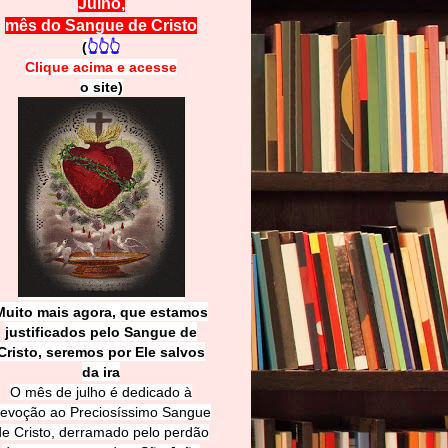
Julho,
mês do Sangue de Cristo
(
👆👆👆
Clique acima e
a
cesse
o site)
Muito mais agora, que estamos
justificados pelo Sangue de
Cri
sto, seremos por Ele salvos
da ira
O mês de julho é dedicado à
evoção ao Preciosíssimo Sangue
de Cristo, derramado pelo perdão