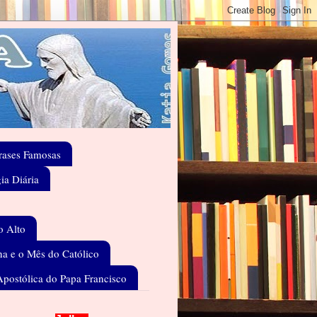
rases Famosas
gia Diária
o Alto
a e o Mês do Católico
Apostólica do Papa Francisco