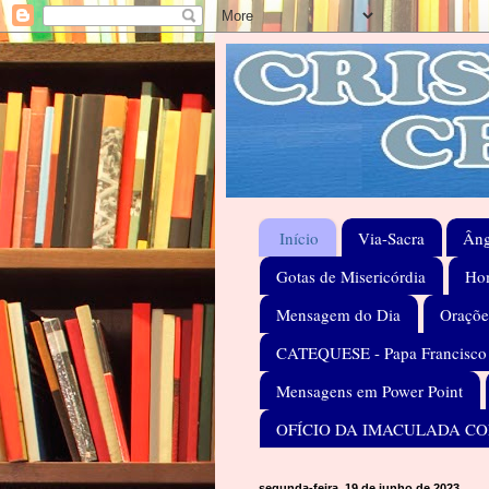
Início
Via-Sacra
Âng
Gotas de Misericórdia
Hom
Mensagem do Dia
Oraçõe
CATEQUESE - Papa Francisco
Mensagens em Power Point
OFÍCIO DA IMACULADA C
segunda-feira, 19 de junho de 2023