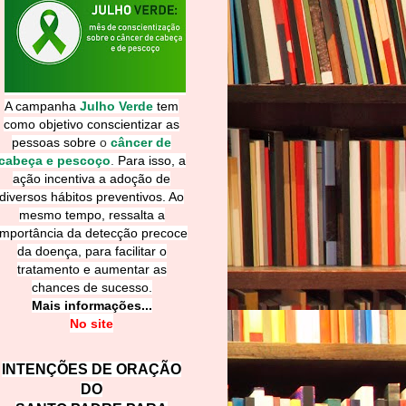
A campanha
Julho Verde
tem
como objetivo conscientizar as
pessoas sobre
o
câncer de
cabeça e pescoço
.
Para isso, a
ação incentiva a adoção de
diversos hábitos preventivos. Ao
mesmo tempo, ressalta a
importância da detecção precoce
da doença, para facilitar o
tratamento e aumentar as
chances de sucesso.
Mais informações...
No site
INTENÇÕES DE ORAÇÃO
DO