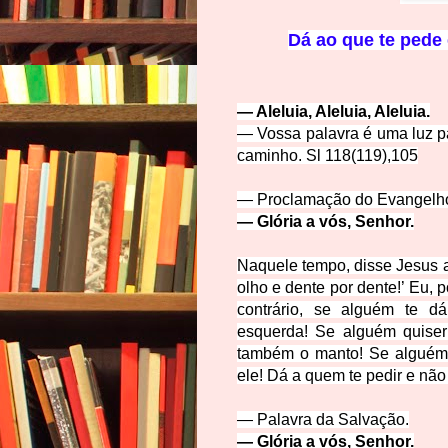
Dá
ao que te pede 
— Aleluia, Aleluia, Aleluia.
— Vossa palavra é uma luz 
caminho. Sl 118(119),105
— Proclamação do Evangelho
— Glória a vós, Senhor.
Naquele tempo, disse Jesus a
olho e dente por dente!’
Eu, p
contrário, se alguém te d
esquerda!
Se alguém quiser 
também o manto!
Se alguém 
ele!
Dá a quem te pedir e não
— Palavra da Salvação.
— Glória a vós, Senhor.