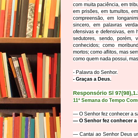
com muita paciência, em tri
em prisões, em tumultos, em
compreensão, em longanim
sincero,
em palavras verda
ofensivas e defensivas,
em h
sedutores, sendo, porém, 
conhecidos; como moribun
mortos;
como aflitos, mas se
como quem nada possui, mas 
- Palavra do Senhor.
- Graças a Deus.
Responsório Sl 97(98),1.
11ª Semana do Tempo Comu
— O Senhor fez conhecer a s
— O Senhor fez conhecer a 
— Cantai ao Senhor Deus um 