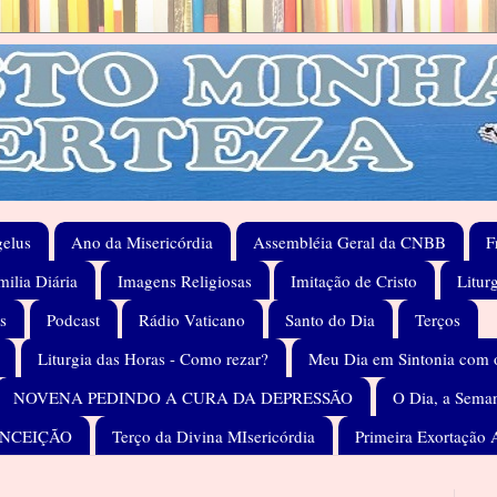
elus
Ano da Misericórdia
Assembléia Geral da CNBB
F
ilia Diária
Imagens Religiosas
Imitação de Cristo
Litur
s
Podcast
Rádio Vaticano
Santo do Dia
Terços
Liturgia das Horas - Como rezar?
Meu Dia em Sintonia com 
NOVENA PEDINDO A CURA DA DEPRESSÃO
O Dia, a Seman
ONCEIÇÃO
Terço da Divina MIsericórdia
Primeira Exortação 