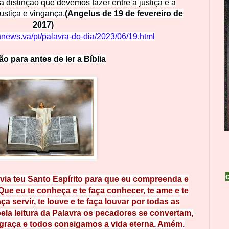
a distinção que devemos fazer entre a justiça e a
justiça e vingança.
(Angelus de 19 de fevereiro de
2017)
nnews.va/pt/palavra-do-dia/2023/06/19
.html
o para antes de ler a Bíblia
ia teu Santo Espírito para que eu compreenda e
Que eu te conheça e te faça conhecer, te ame e te
aça servir, te louve e te faça louvar por todas as
 pela leitura da Palavra os pecadores se convertam,
graça e todos consigamos a vida eterna. Amém.