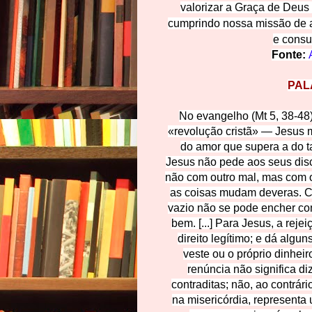
valorizar a Graça de Deus
cumprindo nossa missão de a
e consu
Fonte:
PAL
No evangelho (Mt 5, 38-4
«revolução cristã» — Jesus m
do amor que supera a do tal
Jesus não pede aos seus disc
não com outro mal, mas com o 
as coisas mudam deveras. Co
vazio não se pode encher com
bem. [...] Para Jesus, a rej
direito legítimo; e dá algu
veste ou o próprio dinheiro
renúncia não significa di
contraditas; não, ao contrár
na misericórdia, representa 