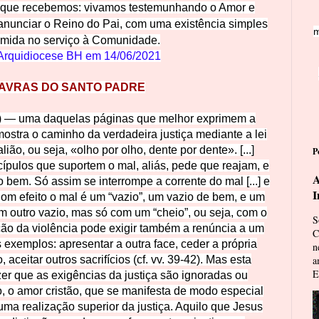
 que recebemos: vivamos teste
munhando o Amor e
nunciar o Reino do Pai, com uma existência simples
m
mida no serviço à Comunidade.
Arquidiocese BH em
14/06/2021
AVRAS DO SANTO PADRE
8) — uma daquelas páginas que melhor exprimem a
ostra o caminho da verdadeira justiça mediante a lei
ião, ou seja, «olho por olho, dente por dente». [...]
P
ípulos que suportem o mal, aliás, pede que reajam, e
A
bem. Só assim se interrompe a corrente do mal [...] e
I
m efeito o mal é um “vazio”, um vazio de bem, e um
 outro vazio, mas só com um “cheio”, ou seja, com o
S
eição da violência pode exigir também a renúncia a um
C
ns exemplos: apresentar a outra face, ceder a própria
n
, aceitar outros sacrifícios (cf. vv. 39-42). Mas esta
a
E
zer que as exigências da justiça são ignoradas ou
io, o amor cristão, que se manifesta de modo especial
uma realização superior da justiça. Aquilo que Jesus