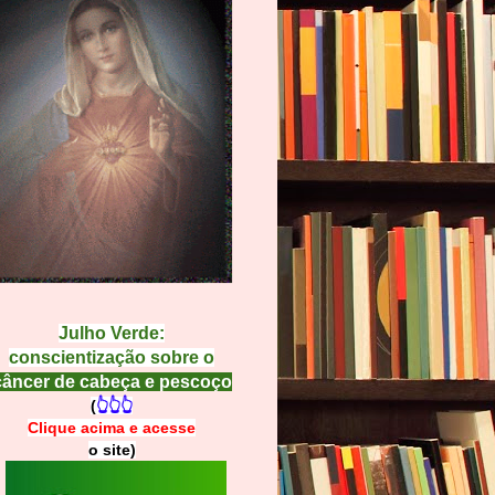
Julho Verde:
conscientização sobre o
câncer de cabeça e pescoço
(
👆👆👆
Clique acima e
a
cesse
o site)