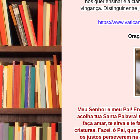
nos quer ensinar é a clar
vingança. Distinguir entre 
https://www.vatica
Oraçã
Meu Senhor e meu Pai! Env
acolha tua Santa Palavra! 
faça amar, te sirva e te f
criaturas. Fazei, ó Pai, que
os justos perseverem na 