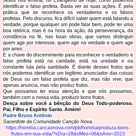
Jesus nos ensina, no Evangelho de hoje, como podemos
identificar o falso profeta. Basta ver as suas ações. É pela
prática que se reconhece os verdadeiros e os falsos
profetas. Pelo discurso, fica difícil saber quem está falando a
verdade, porque qualquer um pode falar bem, pode ter uma
boa retórica, mas é na hora da ação, da per
severança, da
constância na fé, nas boas obras, que vamos distinguir
quem age por interesse, quem age na verdade e quem age
por amor.
E a chave do discernimento para reconhecer o verdadeiro e
falso profeta está na caridade, está na unidade e na
constante luta pela santidade. É diante desses frutos que
nós podemos identificar um legítimo anunciador das coisas
de Deus ou um falso profeta que diz, mas não vive; que
apenas anuncia, mas não produz frutos.
Que possamos ter essa atenção e que nós possamos,
também com a nossa vida, produzir bons frutos.
Desça sobre você a bênção do Deus Todo-poderoso.
Pai, Filho e Espírito Santo. Amém!
Padre Bruno Antônio
Sacerdote da Comunidade Canção Nova.
https://homilia.cancaonova.com/pb/homilia/produz
a-bons-
frutos-em-sua-vida/?sDia=28&sMes=06&sAno=2023