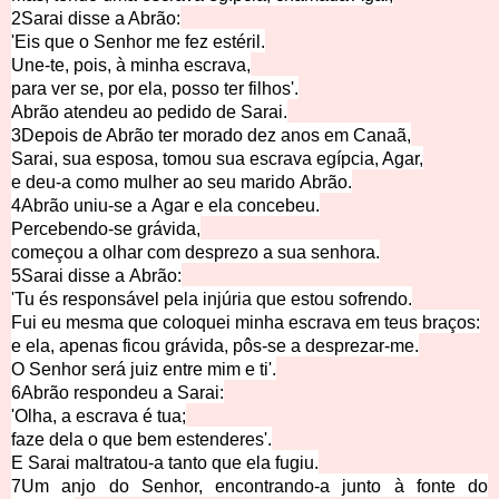
2Sarai disse a A
brão:
'Eis que o Senhor me fez est
éril.
Une-te, pois, à minha escr
ava,
para ver se, por ela, posso ter filh
os'.
Abrão atendeu ao pedido de
S
arai.
3Depois de Abrão ter morado dez anos em C
anaã,
Sarai, sua esposa, tomou sua escrava egíp
cia, Agar,
e deu-a como mulher ao seu marido
Abrão.
4Abrão uniu-se a
Agar
e ela concebeu.
Percebendo-s
e grávida,
começou a olhar com
desprezo a sua senhora.
5Sarai disse a
Abrão:
'Tu és responsável pela injúria que estou sofr
endo.
Fui eu mesma que coloquei minha escrava em te
us braços:
e ela, apenas ficou grávida, pô
s-se a desprezar-me.
O Senhor será juiz entre
mim e ti'.
6Abrão respondeu a
Sarai:
'Olha, a escrav
a
é tua;
faze dela o que bem esten
deres'.
E Sarai maltratou-a tanto que el
a fugiu.
7Um anjo do Senhor, encon
trando-a junto à fonte do