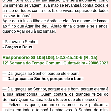
o Senhor te ouviu na tua aflição.
Ele será indomável como
um jumento selvagem, sua mão se levantará contra todos, e
a mão de todos contra ele. E ele viverá separado de todos
os seus irmãos”.
Agar deu à luz o filho de Abrão; e ele pôs o nome de Ismael
ao filho que Agar lhe deu.
Abrão tinha oitenta e seis anos,
quando Agar deu à luz Ismael.
- Palavra do Sen
hor.
- Graças a
Deus.
Responsório Sl 105(106),1-2.3-4a.4b-5 (R. 1a)
12ª Semana do Tempo Comum | Quinta-feira
- 29
/
06
/
2
0
23
— Dai graças ao Senhor, porque ele
é bom.
— Dai graças ao Senhor, porque ele é bom.
— Dai graças ao Senhor, porque ele é bom, porque et
erna é
a sua misericórdia! Quem contará os grandes feitos do
Senhor? Quem cantará todo o louvor que ele merece?
— Felizes os que guardam seus preceitos e praticam a
justiça em todo o tempo! Lembrai-vos, ó Senhor, de mim,