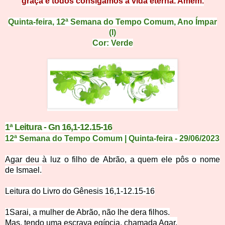
graça e todos consigamos a vida eterna. Amém.
Quinta-feira,
12ª Semana do Tempo Comum
, Ano Ímpar
(I)
Cor: Verde
1ª Leitura - Gn 16,1-12.15-
16
12ª Semana do Tempo Comum | Quinta-feira
- 29
/
06
/
2
0
23
Agar deu à luz o filho de
Abrão, a quem ele pôs o nome
de
Ismael.
Leitura do Livro do Gênesis 16,1-1
2.15-16
1Sarai, a mulher de Abrão, não lhe der
a filhos.
Mas, tendo uma es
crava egípcia, chamada Agar,