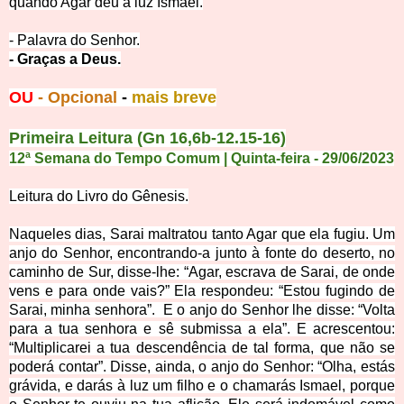
quando Agar deu à l
uz Ismael.
- Palavra do Sen
hor.
- Graças a
Deus.
OU
- Opcional
-
mais breve
Primeira Leitura (Gn 16,6b-12
.15-16)
12ª Semana do Tempo Comum | Quinta-feira
- 29
/
06
/
2
0
23
Leitura do Livro do Gênesis.
Naqueles dias,
Sarai maltratou tanto Agar que ela fugiu.
Um
anjo do Senhor, encontrando-a junto à fonte do deserto, no
caminho de Sur, disse-lhe:
“Agar, escrava de Sarai, de onde
vens e para onde vais?” Ela respondeu: “Estou fugindo de
Sarai, minha senhora”.
E o anjo do Senhor lhe disse: “Volta
para a tua senhora e sê submissa a ela”.
E acrescentou:
“Multiplicarei a tua descendência de tal forma, que não se
poderá contar”.
Disse, ainda, o anjo do Senhor: “Olha, estás
grávida, e darás à luz um filho e o chamarás Ismael, porque