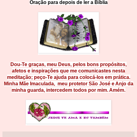
Oração para de
p
o
i
s
d
e
l
e
r
a
B
íblia
Dou-Te graças, meu Deus, pelos bons propósitos,
afetos e inspirações que me comunicastes nesta
meditação; peço-Te ajuda para colocá-los em prática.
Minha Mãe Imaculada, meu
protetor São José e Anjo da
minha guarda, intercedem todos por mim. Amém.