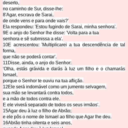
deserto,
no caminho de Sur, disse
-lhe:
8'Agar, escrava
de
Sarai,
de onde vens e para onde
vais?'
Ela respondeu: 'Estou fugindo de Sarai, minha
senhora'.
9E o anjo do Senhor lhe dis
se: 'Volta para a tua
senhora e sê submiss
a
a ela'.
10E acrescentou: 'Multipli
carei a tua descendência de tal
forma,
que não se poderá c
ontar'.
11Disse, ainda, o anjo do Se
nhor:
'Olha, estás grávida e darás à luz um
filho e o chamarás
Ismael,
porque o Senhor te ouviu na tua
afli
ção.
12Ele será indomável como um
jumento selvagem,
sua mão se levantará contra
todos,
e a mão de todos contra
ele.
E ele viverá separado de todos
os seus irmãos'.
15Agar deu à luz o filho de A
brão;
e ele pôs o nome de Ismael ao
fi
lho que Agar lhe deu.
16Abrão tinha oitenta e seis
anos,