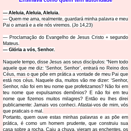
E
nsinava como quem tem autoridade
— Aleluia, Aleluia, Aleluia.
— Quem me ama, realmente, guardará minha palavra e me
u
Pai o amará e a ele nós viremos. (Jo 14,23)
— Proclamação do Evangelho de Jesus Cristo
+
segundo
Mateus.
— Glória a vós, Senhor.
Naquele tempo, disse Jesus aos seus discípulos:
“Nem todo
aquele que me diz: ‘Senhor, Senhor’, entrará no Reino dos
Céus, mas o que põe em prática a vontade de meu Pai que
está nos céus.
Naquele dia, muitos vão me dizer: ‘Senhor,
Senhor, não foi em teu nome que profetizamos? Não foi em
teu nome que expulsamos demônios? E não foi em teu
nome que fizemos muitos milagres?
Então eu lhes direi
publicamente: Jamais vos conheci. Afastai-vos de mim, vós
que praticais o mal.
Portanto, quem ouve estas minhas palavras e as põe em
prática, é como um homem prudente, que construiu sua
casa sobre a rocha.
Caiu a chuva, vieram as enchentes, os