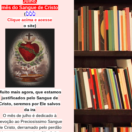
Julho,
mês do Sangue de Cristo
(
👆👆👆
Clique acima e
a
cesse
o site)
Muito mais agora, que estamos
justificados pelo Sangue de
Cri
sto, seremos por Ele salvos
da ira
O mês de julho é dedicado à
evoção ao Preciosíssimo Sangue
de Cristo, derramado pelo perdão