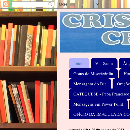
Início
Via-Sacra
Âng
Gotas de Misericórdia
Hom
Mensagem do Dia
Oraçõe
CATEQUESE - Papa Francisco
Mensagens em Power Point
OFÍCIO DA IMACULADA C
segunda-feira, 29 de agosto de 2022