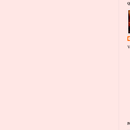
Q
V
P