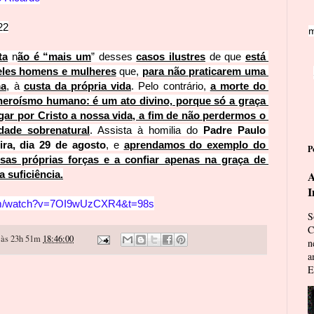
22
m
ta
 n
ão é “mais um
” desses 
casos ilustres
 de que 
está 
ueles homens e mulheres
 que, 
para não praticarem uma 
ma
, à 
custa da própria vida
. Pelo contrário, 
a morte do 
eroísmo humano: é um ato divino, porque só a graça 
ar por Cristo a nossa vida, a fim de não perdermos o 
dade sobrenatural
. Assista à homilia do 
Padre Paulo 
ira, dia 29 de agosto
, e 
aprendamos do exemplo do 
P
sas próprias forças e a confiar apenas na graça de 
 suficiência.
A
I
com/watch?v=7OI9wUzCXR4&t=98s
S
C
às 23h 51m
18:46:00
n
a
E