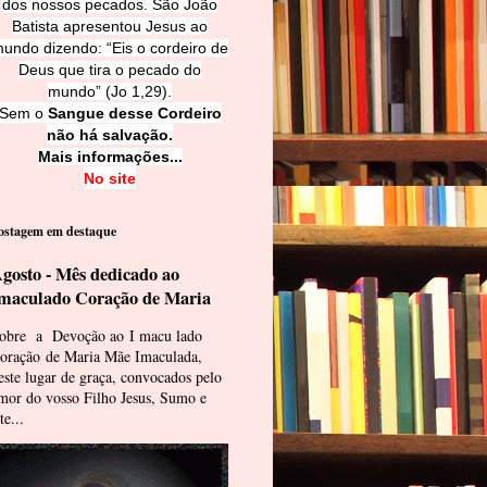
dos nossos pecados. São João
Batista apresentou Jesus ao
undo dizendo: “Eis o cordeiro de
Deus que tira o pecado do
mundo” (Jo 1,29).
Sem o
Sangue desse Cordeiro
não há salvação.
Mais informações...
No site
ostagem em destaque
gosto - Mês dedicado ao
maculado Coração de Maria
obre a Devoção ao I macu lado
oração de Maria Mãe Imaculada,
este lugar de graça, convocados pelo
mor do vosso Filho Jesus, Sumo e
te...