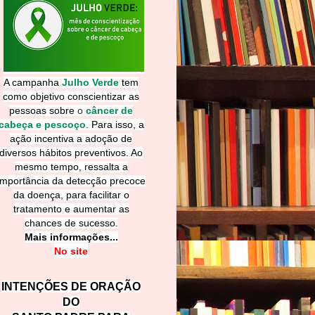
A campanha
Julho Verde
tem
como objetivo conscientizar as
pessoas sobre
o
câncer de
cabeça e pescoço
.
Para isso, a
ação incentiva a adoção de
diversos hábitos preventivos. Ao
mesmo tempo, ressalta a
importância da detecção precoce
da doença, para facilitar o
tratamento e aumentar as
chances de sucesso.
Mais informações...
No site
INTENÇÕES DE ORAÇÃO
DO