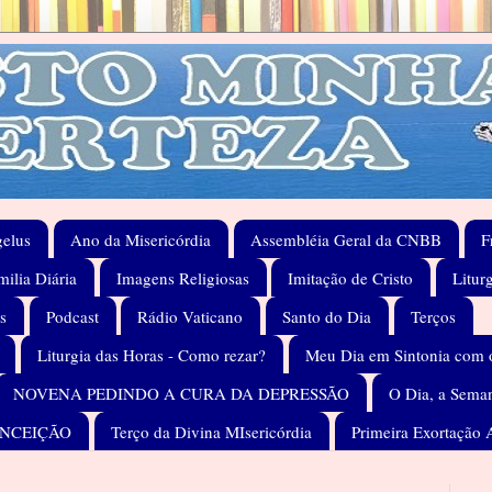
elus
Ano da Misericórdia
Assembléia Geral da CNBB
F
ilia Diária
Imagens Religiosas
Imitação de Cristo
Litur
s
Podcast
Rádio Vaticano
Santo do Dia
Terços
Liturgia das Horas - Como rezar?
Meu Dia em Sintonia com 
NOVENA PEDINDO A CURA DA DEPRESSÃO
O Dia, a Seman
ONCEIÇÃO
Terço da Divina MIsericórdia
Primeira Exortação 