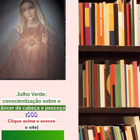
Julho Verde:
conscientização sobre o
câncer de cabeça e pescoço
(
👆👆👆
Clique acima e
a
cesse
o site)