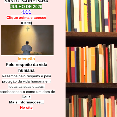
SANTO PADRE PARA
JULHO DE 2026
(
👆👆👆
Clique acima e
a
cesse
o site)
Intenção
Pelo respeito da vida
humana
Rezemos pelo respeito e pela
proteção da vida humana em
todas as suas etapas,
econhecendo-a como um dom de
Deus.
Mais informações...
No site