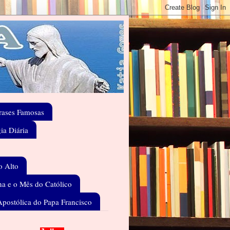
rases Famosas
gia Diária
o Alto
a e o Mês do Católico
Apostólica do Papa Francisco