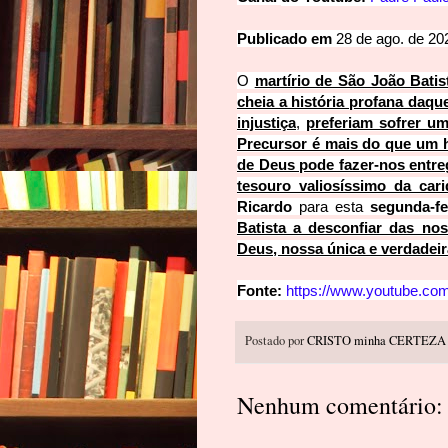
Publicado em
28 de ago. de 20
O 
martírio de São João Batis
cheia a história profana daq
injustiça
, 
preferiam sofrer u
Precursor é mais do que um h
de Deus pode fazer-nos entreg
tesouro valiosíssimo da cari
Ricardo
 para esta 
segunda-fe
Batista a desconfiar das nos
Deus, nossa única e verdadeira
Fonte: 
https://www.youtube.
Postado por
CRISTO minha CERTEZA
Nenhum comentário: