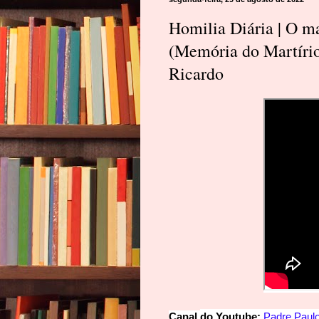
Homilia Diária | O m
(Memória do Martírio
Ricardo
Canal
d
o
Y
o
u
t
u
be:
Padre
Paul