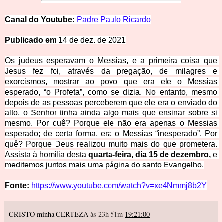
Ca
nal
d
o
Y
o
u
t
u
be:
Padre
Paulo Ricardo
Publicado em
14 de dez. de 2021
Os judeus esperavam o Messias, e a primeira coisa que 
Jesus fez foi, através da pregação, de milagres e 
exorcismos, mostrar ao povo que era ele o Messias 
esperado, “o Profeta”, como se dizia. No entanto, mesmo 
depois de as pessoas perceberem que ele era o enviado do 
alto, o Senhor tinha ainda algo mais que ensina
r sobre si 
mesmo. Por quê? Porque ele não era apenas o Messias 
esperado; de certa forma, era o Messias “inesperado”. Por 
quê? Porque Deus realizou muito mais do que prometera. 
Assista à homilia desta 
quarta-feira, dia 15 de dezembro,
 e 
meditemos juntos mais uma página do santo Evangelho.
Fonte: 
https://www.youtube.com/watch?v=xe4Nmmj8b2Y
CRISTO minha CERTEZA
às 23h 51m
19:21:00